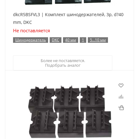
dkcR5BSFVL3 | Комплект шинодержателей, 3p, d?40
mm, DKC
Не поставляется
Шинодержатель
DKC
40 мм
1
5…10 мм
Более не поставляется.
Подобрать аналог