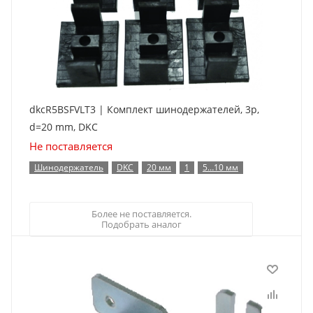
dkcR5BSFVLT3 | Комплект шинодержателей, 3p,
d=20 mm, DKC
Не поставляется
Шинодержатель
DKC
20 мм
1
5…10 мм
Более не поставляется.
Подобрать аналог