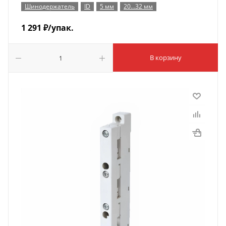
Шинодержатель
ID
5 мм
20…32 мм
1 291
₽
/упак.
В корзину