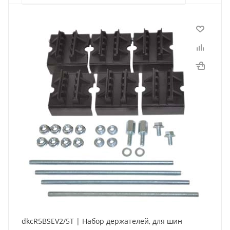
dkcR5BSEV2/5T | Набор держателей, для шин