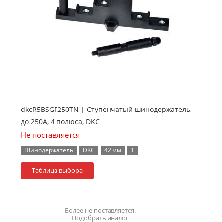
dkcR5BSGF250TN | Ступенчатый шинодержатель,
до 250А, 4 полюса, DKC
Не поставляется
Шинодержатель
DKC
42 мм
1
Таблица выбора
Более не поставляется.
Подобрать аналог