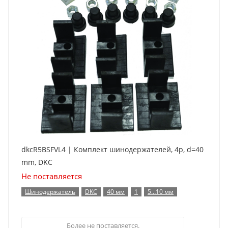
dkcR5BSFVL4 | Комплект шинодержателей, 4p, d=40
mm, DKC
Не поставляется
Шинодержатель
DKC
40 мм
1
5…10 мм
Более не поставляется.