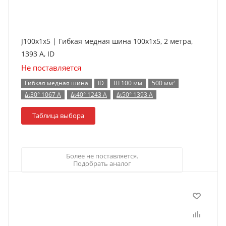
J100x1x5 | Гибкая медная шина 100x1x5, 2 метра,
1393 А, ID
Не поставляется
Гибкая медная шина
ID
Ш 100 мм
500 мм²
Δt30° 1067 А
Δt40° 1243 А
Δt50° 1393 А
Таблица выбора
Более не поставляется.
Подобрать аналог