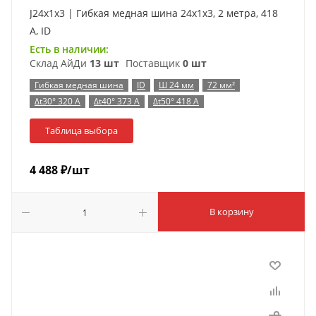
J24x1x3 | Гибкая медная шина 24x1x3, 2 метра, 418
А, ID
Есть в наличии:
Склад АйДи
13 шт
Поставщик
0 шт
Гибкая медная шина
ID
Ш 24 мм
72 мм²
Δt30° 320 А
Δt40° 373 А
Δt50° 418 А
Таблица выбора
4 488
₽
/шт
В корзину