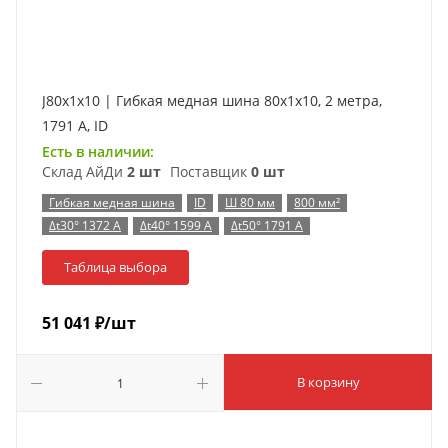
J80x1x10 | Гибкая медная шина 80x1x10, 2 метра,
1791 А, ID
Есть в наличии:
Склад АйДи
2 шт
Поставщик
0 шт
Гибкая медная шина
ID
Ш 80 мм
800 мм²
Δt30° 1372 А
Δt40° 1599 А
Δt50° 1791 А
Таблица выбора
51 041
₽
/шт
В корзину