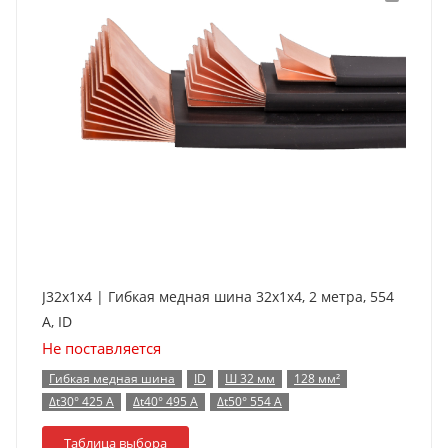
J32x1x4 | Гибкая медная шина 32x1x4, 2 метра, 554
А, ID
Не поставляется
Гибкая медная шина
ID
Ш 32 мм
128 мм²
Δt30° 425 А
Δt40° 495 А
Δt50° 554 А
Таблица выбора