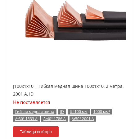
J100x1x10 | Гибкая медная шина 100x1x10, 2 метра,
2001 А, ID
Не поставляется
Гибкая медная шина
ID
Ш 100 мм
1000 мм²
Δt30° 1533 А
Δt40° 1786 А
Δt50° 2001 А
Таблица выбора