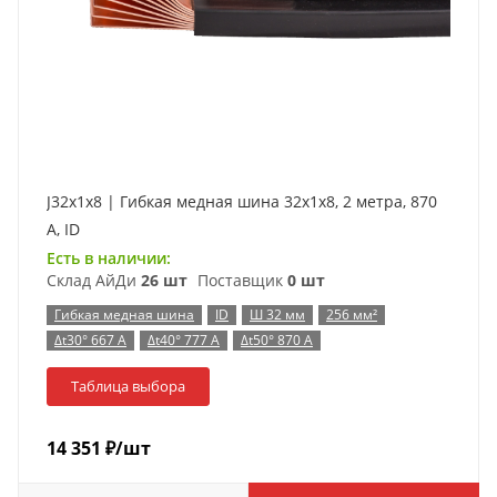
J32x1x8 | Гибкая медная шина 32x1x8, 2 метра, 870
А, ID
Есть в наличии:
Склад АйДи
26 шт
Поставщик
0 шт
Гибкая медная шина
ID
Ш 32 мм
256 мм²
Δt30° 667 А
Δt40° 777 А
Δt50° 870 А
Таблица выбора
14 351
₽
/шт