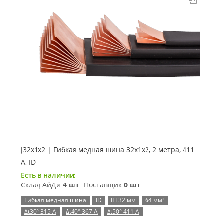
J32x1x2 | Гибкая медная шина 32x1x2, 2 метра, 411
А, ID
Есть в наличии:
Склад АйДи
4 шт
Поставщик
0 шт
Гибкая медная шина
ID
Ш 32 мм
64 мм²
Δt30° 315 А
Δt40° 367 А
Δt50° 411 А