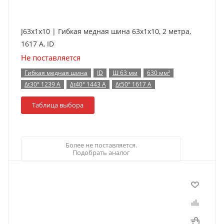
J63x1x10 | Гибкая медная шина 63x1x10, 2 метра,
1617 А, ID
Не поставляется
Гибкая медная шина
ID
Ш 63 мм
630 мм²
Δt30° 1239 А
Δt40° 1443 А
Δt50° 1617 А
Таблица выбора
Более не поставляется.
Подобрать аналог