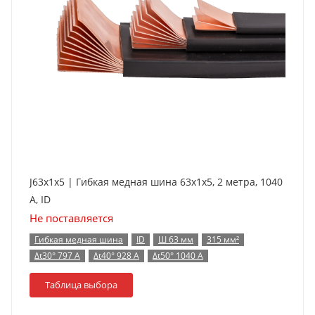
J63x1x5 | Гибкая медная шина 63x1x5, 2 метра, 1040
А, ID
Не поставляется
Гибкая медная шина
ID
Ш 63 мм
315 мм²
Δt30° 797 А
Δt40° 928 А
Δt50° 1040 А
Таблица выбора