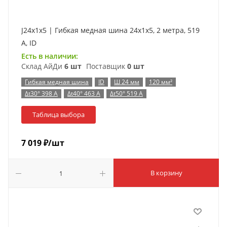
J24x1x5 | Гибкая медная шина 24x1x5, 2 метра, 519
А, ID
Есть в наличии:
Склад АйДи
6 шт
Поставщик
0 шт
Гибкая медная шина
ID
Ш 24 мм
120 мм²
Δt30° 398 А
Δt40° 463 А
Δt50° 519 А
Таблица выбора
7 019
₽
/шт
В корзину