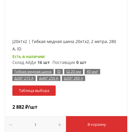
J20x1x2 | Гибкая медная шина 20x1x2, 2 метра, 280
А, ID
Есть в наличии:
Склад АйДи
16 шт
Поставщик
0 шт
Гибкая медная шина
ID
Ш 20 мм
40 мм²
Δt30° 215 А
Δt40° 250 А
Δt50° 280 А
Таблица выбора
2 882
₽
/шт
В корзину