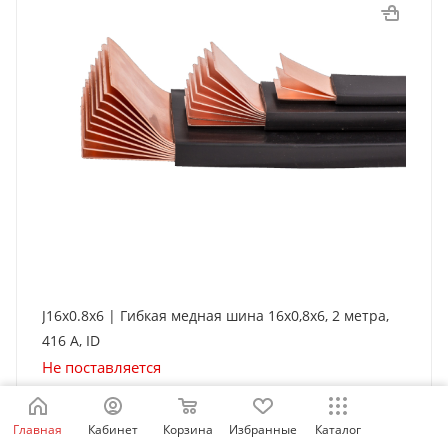
J16x0.8x6 | Гибкая медная шина 16x0,8x6, 2 метра,
416 А, ID
Не поставляется
Гибкая медная шина
ID
Ш 15,5 мм
74,4 мм²
Δt30° 319 А
Δt40° 371 А
Δt50° 416 А
Главная
Кабинет
Корзина
Избранные
Каталог