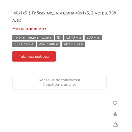
J40x1x5 | Гибкая медная шина 40x1x5, 2 метра, 768
А, ID
Не поставляется
Гибкая медная шина
ID
Ш 40 мм
200 мм²
Δt30° 589 А
Δt40° 686 А
Δt50° 768 А
Таблица выбора
Более не поставляется.
Подобрать аналог