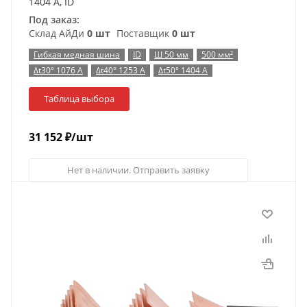
1404 А, ID
Под заказ:
Склад АйДи
0 шт
Поставщик
0 шт
Гибкая медная шина
ID
Ш 50 мм
500 мм²
Δt30° 1076 А
Δt40° 1253 А
Δt50° 1404 А
Таблица выбора
31 152
₽
/шт
Нет в наличии. Отправить заявку