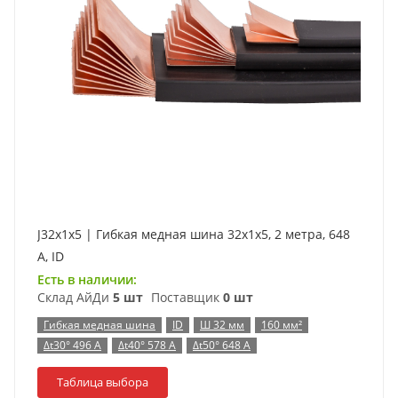
J32x1x5 | Гибкая медная шина 32x1x5, 2 метра, 648
А, ID
Есть в наличии:
Склад АйДи
5 шт
Поставщик
0 шт
Гибкая медная шина
ID
Ш 32 мм
160 мм²
Δt30° 496 А
Δt40° 578 А
Δt50° 648 А
Таблица выбора