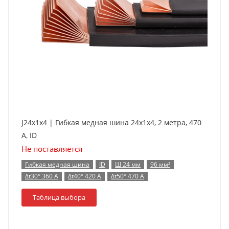
J24x1x4 | Гибкая медная шина 24x1x4, 2 метра, 470
А, ID
Не поставляется
Гибкая медная шина
ID
Ш 24 мм
96 мм²
Δt30° 360 А
Δt40° 420 А
Δt50° 470 А
Таблица выбора