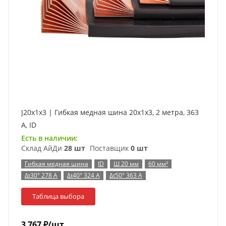
J20x1x3 | Гибкая медная шина 20x1x3, 2 метра, 363
А, ID
Есть в наличии:
Склад АйДи
28 шт
Поставщик
0 шт
Гибкая медная шина
ID
Ш 20 мм
60 мм²
Δt30° 278 А
Δt40° 324 А
Δt50° 363 А
Таблица выбора
3 767
₽
/шт