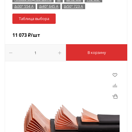
Δt30° 554 А
Δt40° 645 А
Δt50° 723 А
Таблица выбора
11 073
₽
/шт
В корзину