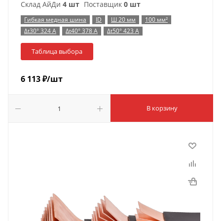
Склад АйДи
4 шт
Поставщик
0 шт
Гибкая медная шина
ID
Ш 20 мм
100 мм²
Δt30° 324 А
Δt40° 378 А
Δt50° 423 А
Таблица выбора
6 113
₽
/шт
В корзину