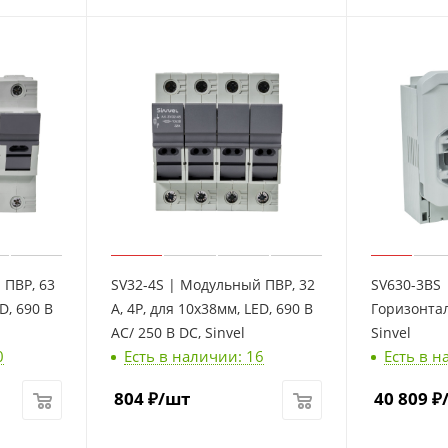
 ПВР, 63
SV32-4S | Модульный ПВР, 32
SV630-3BS 
D, 690 B
А, 4Р, для 10х38мм, LED, 690 B
Горизонтал
AC/ 250 B DC, Sinvel
Sinvel
0
Есть в наличии: 16
Есть в н
804
₽
/шт
40 809
₽