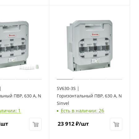
|
SV630-3S |
ьный ПВР, 630 A, NH3, 3P, монтаж на шины,
Горизонтальный ПВР, 630 A, NH3, 3P, 
Sinvel
аличии: 1
Есть в наличии: 26
/шт
23 912
₽
/шт