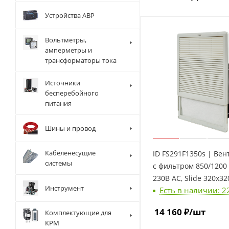
Устройства АВР
Вольтметры,
амперметры и
трансформаторы тока
Источники
бесперебойного
питания
Шины и провод
Кабеленесущие
ID FS291F1350s | Вен
системы
с фильтром 850/1200 
230В AC, Slide 320х32
Инструмент
Есть в наличии: 2
вырез 291x291мм, RA
14 160
₽
/шт
Комплектующие для
КРМ