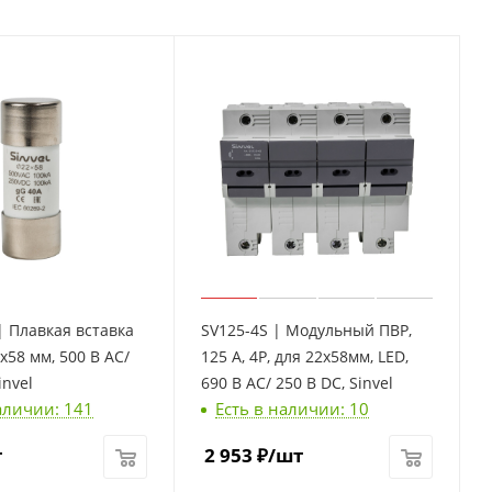
| Плавкая вставка
SV125-4S | Модульный ПВР,
2х58 мм, 500 В АС/
125 А, 4Р, для 22х58мм, LED,
invel
690 B AC/ 250 B DC, Sinvel
аличии: 141
Есть в наличии: 10
т
2 953
₽
/шт