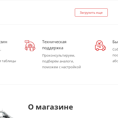
Загрузить еще
азин
Техническая
Бы
поддержка
,
Со
пос
Проконсультируем,
и таблицы
аб
подберём аналоги,
поможем с настройкой
О магазине