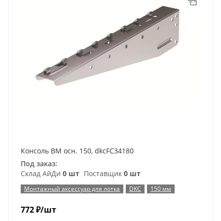
Консоль ВМ осн. 150, dkcFC34180
Под заказ:
Склад АйДи
0 шт
Поставщик
0 шт
Монтажный аксессуар для лотка
DKC
150 мм
772
₽
/шт