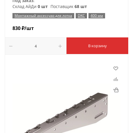
Под заказ:
Склад АйДи
0 шт
Поставщик
68 шт
Монтажный аксессуар для лотка
DKC
400 мм
830
₽
/шт
В корзину