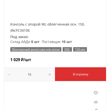
Консоль с опорой ML облегченная осн. 150,
dkcFC34106
Под заказ:
Склад АйДи
0 шт
Поставщик
10 шт
Монтажный аксессуар для лотка
DKC
150 мм
1 029
₽
/шт
В корзину