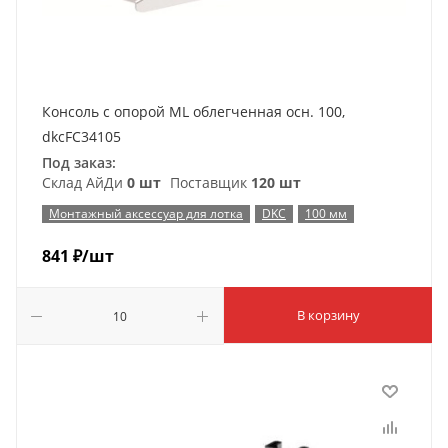
Консоль с опорой ML облегченная осн. 100,
dkcFC34105
Под заказ:
Склад АйДи
0 шт
Поставщик
120 шт
Монтажный аксессуар для лотка
DKC
100 мм
841
₽
/шт
В корзину