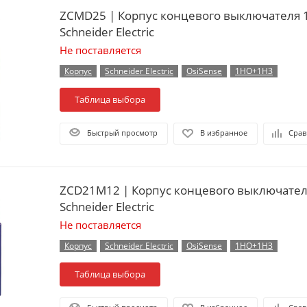
ZCMD25 | Корпус концевого выключателя
Schneider Electric
Не поставляется
Корпус
Schneider Electric
OsiSense
1НО+1НЗ
Таблица выбора
Быстрый просмотр
В избранное
Срав
ZCD21M12 | Корпус концевого выключате
Schneider Electric
Не поставляется
Корпус
Schneider Electric
OsiSense
1НО+1НЗ
Таблица выбора