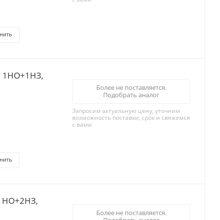
нить
я 1НО+1НЗ,
Более не поставляется.
Подобрать аналог
Запросим актуальную цену, уточним
возможность поставки, срок и свяжемся
с вами
нить
 1НО+2НЗ,
Более не поставляется.