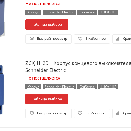
Не поставляется
Корпус
Schneider Electric
OsiSense
1НО+2НЗ
Таблица выбора
Быстрый просмотр
В избранное
Срав
ZCKJ1H29 | Корпус концевого выключател
Schneider Electric
Не поставляется
Корпус
Schneider Electric
OsiSense
1НО+1НЗ
Таблица выбора
Быстрый просмотр
В избранное
Срав