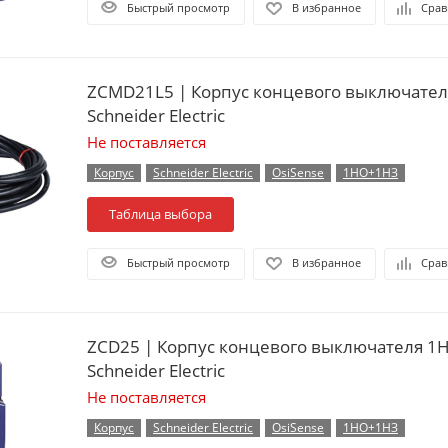
Быстрый просмотр
В избранное
Срав
ZCMD21L5 | Корпус концевого выключате
Schneider Electric
Не поставляется
Корпус
Schneider Electric
OsiSense
1НО+1НЗ
Таблица выбора
Быстрый просмотр
В избранное
Срав
ZCD25 | Корпус концевого выключателя 1
Schneider Electric
Не поставляется
Корпус
Schneider Electric
OsiSense
1НО+1НЗ