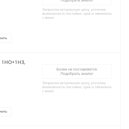
Подобрать аналог
Запросим актуальную цену, уточним
возможность поставки, срок и свяжемся
с вами
нить
я 1НО+1НЗ,
Более не поставляется.
Подобрать аналог
Запросим актуальную цену, уточним
возможность поставки, срок и свяжемся
с вами
нить