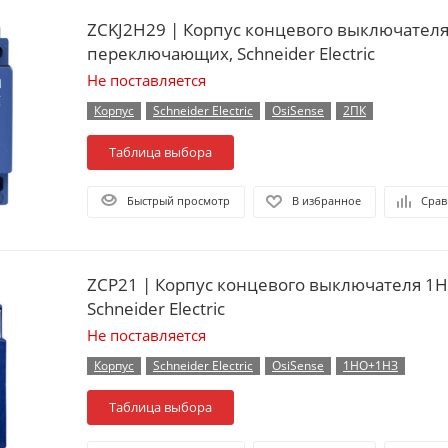
ZCKJ2H29 | Корпус концевого выключателя
переключающих, Schneider Electric
Не поставляется
Корпус
Schneider Electric
OsiSense
2ПК
Таблица выбора
Быстрый просмотр
В избранное
Срав
ZCP21 | Корпус концевого выключателя 1
Schneider Electric
Не поставляется
Корпус
Schneider Electric
OsiSense
1НО+1НЗ
Таблица выбора