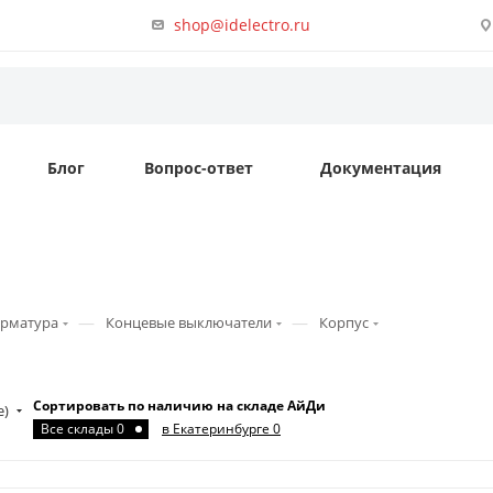
shop@idelectro.ru
Блог
Вопрос-ответ
Документация
—
—
арматура
Концевые выключатели
Корпус
Сортировать по наличию на складе АйДи
е)
Все склады 0
в Екатеринбурге 0