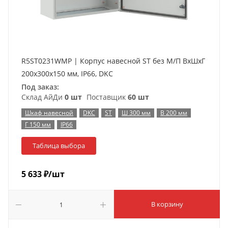
R5ST0231WMP | Корпус навесной ST без М/П ВxШxГ
200x300x150 мм, IP66, DKC
Под заказ:
Склад АйДи
0 шт
Поставщик
60 шт
Шкаф навесной
DKC
ST
Ш 300 мм
В 200 мм
Г 150 мм
IP66
Таблица выбора
5 633
₽
/шт
В корзину