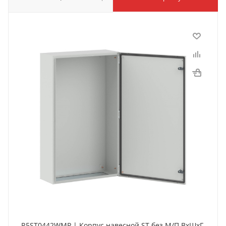
R5ST0442WMP | Корпус навесной ST без М/П ВxШxГ