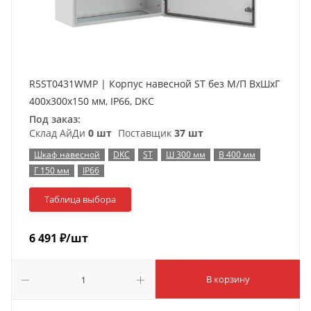
R5ST0431WMP | Корпус навесной ST без М/П ВxШxГ
400x300x150 мм, IP66, DKC
Под заказ:
Склад АйДи
0 шт
Поставщик
37 шт
Шкаф навесной
DKC
ST
Ш 300 мм
В 400 мм
Г 150 мм
IP66
Таблица выбора
6 491
₽
/шт
В корзину