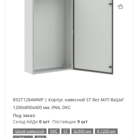
R5ST1284WMP | Корпус навесной ST без М/П ВxШxГ
1200x800x400 мм, IP66, DKC
Под заказ:
Склад АйДи
0 шт
Поставщик
9 шт
Шкаф навесной
DKC
ST
Ш 800 мм
В 1200 мм