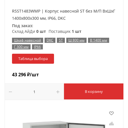
R5ST1483WMP | Корпус навесной ST без М/П ВxШxГ
1400x800x300 мм, IP66, DKC
Под заказ:
Склад АйДи
0 шт
Поставщик
1 шт
Шкаф навесной
DKC
ST
Ш 800 мм
В 1400 мм
Г 300 мм
IP66
Таблица выбора
43 296
₽
/шт
В корзину