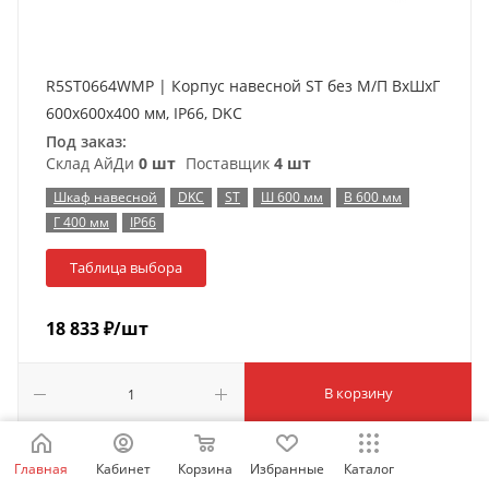
R5ST0664WMP | Корпус навесной ST без М/П ВxШxГ
600x600x400 мм, IP66, DKC
Под заказ:
Склад АйДи
0 шт
Поставщик
4 шт
Шкаф навесной
DKC
ST
Ш 600 мм
В 600 мм
Г 400 мм
IP66
Таблица выбора
18 833
₽
/шт
В корзину
Главная
Кабинет
Корзина
Избранные
Каталог