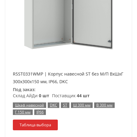
R5ST0331WMP | Корпус навесной ST без М/П ВxШxГ
300x300x150 мм, IP66, DKC
Под заказ:
Склад АйДи
0 шт
Поставщик
44 шт
Шкаф навесной
DKC
ST
Ш 300 мм
В 300 мм
Г 150 мм
IP66
Таблица выбора