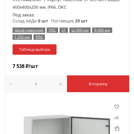
400x400x200 мм, IP66, DKC
Под заказ:
Склад АйДи
0 шт
Поставщик
29 шт
Шкаф навесной
DKC
ST
Ш 400 мм
В 400 мм
Г 200 мм
IP66
Таблица выбора
7 538
₽
/шт
В корзину