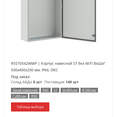
R5ST0542WMP | Корпус навесной ST без М/П ВxШxГ
500x400x200 мм, IP66, DKC
Под заказ:
Склад АйДи
0 шт
Поставщик
148 шт
Шкаф навесной
DKC
ST
Ш 400 мм
В 500 мм
Г 200 мм
IP66
Таблица выбора