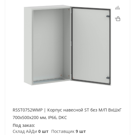
R5ST0752WMP | Корпус навесной ST без М/П ВxШxГ
700x500x200 мм, IP66, DKC
Под заказ:
Склад АйДи
0 шт
Поставщик
9 шт