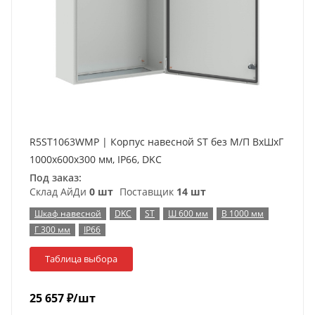
R5ST1063WMP | Корпус навесной ST без М/П ВxШxГ
1000x600x300 мм, IP66, DKC
Под заказ:
Склад АйДи
0 шт
Поставщик
14 шт
Шкаф навесной
DKC
ST
Ш 600 мм
В 1000 мм
Г 300 мм
IP66
Таблица выбора
25 657
₽
/шт