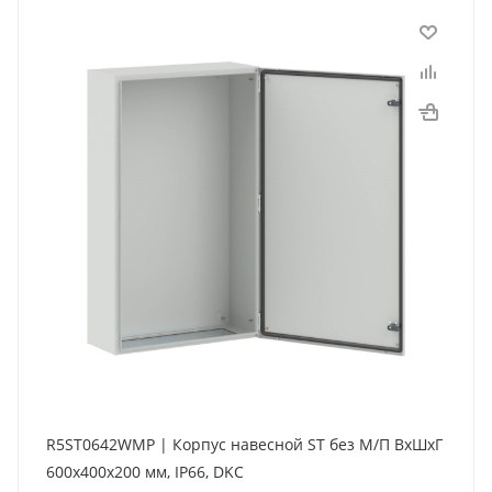
R5ST0642WMP | Корпус навесной ST без М/П ВxШxГ
600x400x200 мм, IP66, DKC