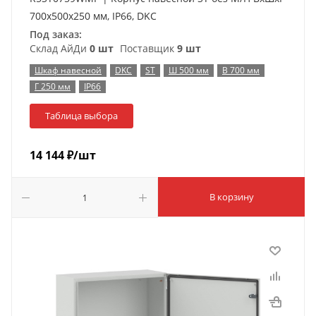
700x500x250 мм, IP66, DKC
Под заказ:
Склад АйДи
0 шт
Поставщик
9 шт
Шкаф навесной
DKC
ST
Ш 500 мм
В 700 мм
Г 250 мм
IP66
Таблица выбора
14 144
₽
/шт
В корзину