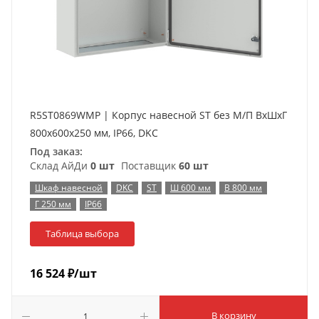
R5ST0869WMP | Корпус навесной ST без М/П ВxШxГ
800x600x250 мм, IP66, DKC
Под заказ:
Склад АйДи
0 шт
Поставщик
60 шт
Шкаф навесной
DKC
ST
Ш 600 мм
В 800 мм
Г 250 мм
IP66
Таблица выбора
16 524
₽
/шт
В корзину