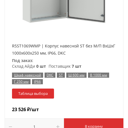
R5ST1069WMP | Корпус навесной ST без М/П ВxШxГ
1000x600x250 мм, IP66, DKC
Под заказ:
Склад АйДи
0 шт
Поставщик
7 шт
Шкаф навесной
DKC
ST
Ш 600 мм
В 1000 мм
Г 250 мм
IP66
Таблица выбора
23 526
₽
/шт
В корзину