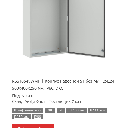
R5ST0549WMP | Корпус навесной ST без М/П ВxШxГ
500x400x250 мм, IP66, DKC
Под заказ:
Склад АйДи
0 шт
Поставщик
7 шт
Шкаф навесной
DKC
ST
Ш 400 мм
В 500 мм
Г 250 мм
IP66