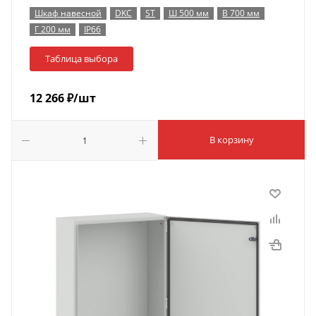
Шкаф навесной
DKC
ST
Ш 500 мм
В 700 мм
Г 200 мм
IP66
Таблица выбора
12 266
₽
/шт
В корзину