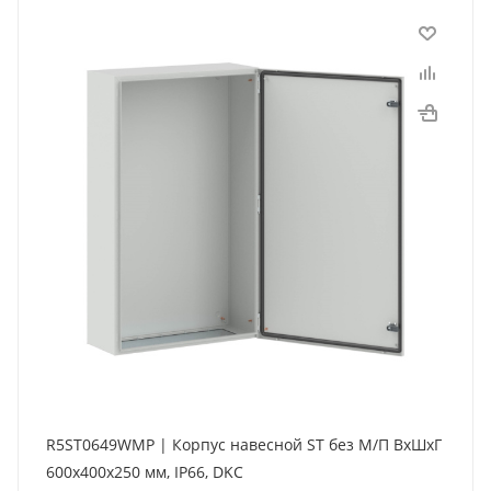
R5ST0649WMP | Корпус навесной ST без М/П ВxШxГ
600x400x250 мм, IP66, DKC