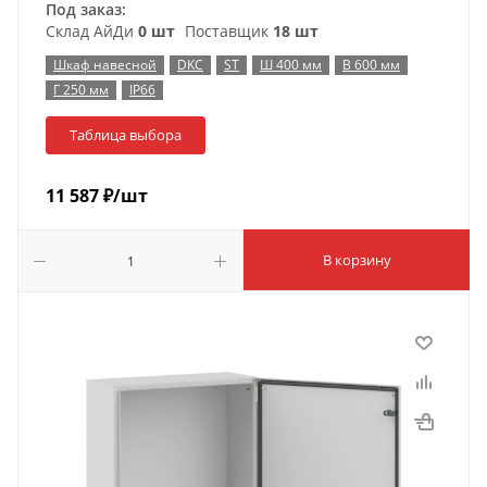
Под заказ:
Склад АйДи
0 шт
Поставщик
18 шт
Шкаф навесной
DKC
ST
Ш 400 мм
В 600 мм
Г 250 мм
IP66
Таблица выбора
11 587
₽
/шт
В корзину