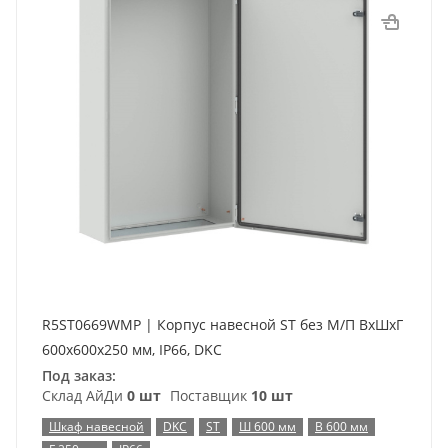
R5ST0669WMP | Корпус навесной ST без М/П ВxШxГ
600x600x250 мм, IP66, DKC
Под заказ:
Склад АйДи
0 шт
Поставщик
10 шт
Шкаф навесной
DKC
ST
Ш 600 мм
В 600 мм