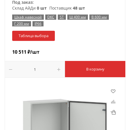
Под заказ:
Склад АйДи
0 шт
Поставщик
48 шт
Шкаф навесной
DKC
ST
Ш 400 мм
В 600 мм
Г 200 мм
IP66
Таблица выбора
10 511
₽
/шт
В корзину