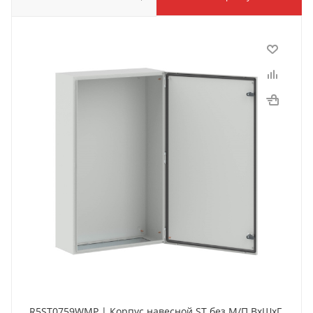
R5ST0759WMP | Корпус навесной ST без М/П ВxШxГ