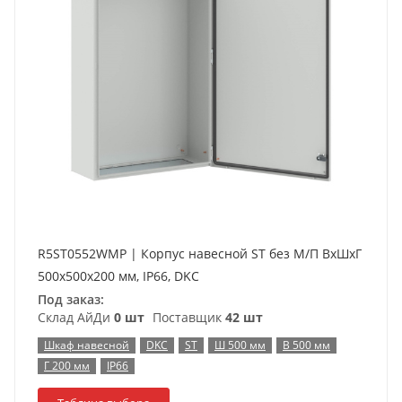
R5ST0552WMP | Корпус навесной ST без М/П ВxШxГ
500x500x200 мм, IP66, DKC
Под заказ:
Склад АйДи
0 шт
Поставщик
42 шт
Шкаф навесной
DKC
ST
Ш 500 мм
В 500 мм
Г 200 мм
IP66