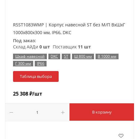
R5ST1083WMP | Корпус навесной ST без М/П ВxШxГ
1000x800x300 мм, IP66, DKC
Под заказ:
Склад АйДи
0 шт
Поставщик
11 шт
Шкаф навесной
DKC
ST
Ш 800 мм
В 1000 мм
Г 300 мм
IP66
Таблица выбора
25 308
₽
/шт
В корзину