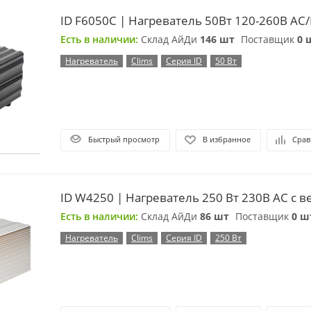
ID F6050C | Нагреватель 50Вт 120-260В AC
Есть в наличии:
Склад АйДи
146 шт
Поставщик
0 
Нагреватель
Clims
Серия ID
50 Вт
Быстрый просмотр
В избранное
Срав
ID W4250 | Нагреватель 250 Вт 230В AC с 
Есть в наличии:
Склад АйДи
86 шт
Поставщик
0 ш
Нагреватель
Clims
Серия ID
250 Вт