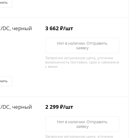
нить
C/DC, черный
3 662
₽
/шт
Нет в наличии. Отправить
заявку
Запросим актуальную цену, уточним
возможность поставки, срок и свяжемся
с вами
нить
C/DC, черный
2 299
₽
/шт
Нет в наличии. Отправить
заявку
Запросим актуальную цену, уточним