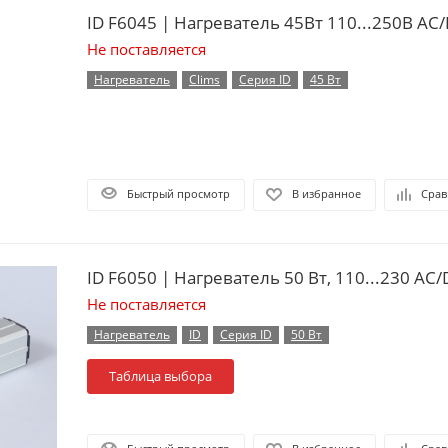
ID F6045 | Нагреватель 45Вт 110...250В AC
Не поставляется
Нагреватель
Clims
Серия ID
45 Вт
Быстрый просмотр
В избранное
Срав
ID F6050 | Нагреватель 50 Вт, 110...230 АС
Не поставляется
Нагреватель
ID
Серия ID
50 Вт
Таблица выбора