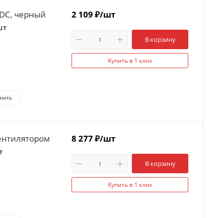
/DC, черный
2 109
₽
/шт
шт
В корзину
Купить в 1 клик
нить
вентилятором
8 277
₽
/шт
т
В корзину
Купить в 1 клик