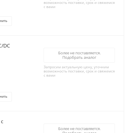
возможность поставки, срок и свяжемся
с вами
нить
С/DC
Более не поставляется.
Подобрать аналог
Запросим актуальную цену, уточним
возможность поставки, срок и свяжемся
с вами
нить
 с
Более не поставляется.