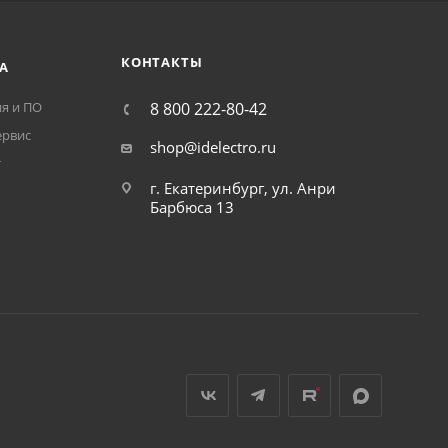
КОНТАКТЫ
А
я и ПО
8 800 222-80-42
ервис
shop@idelectro.ru
т
г. Екатеринбург, ул. Анри
Барбюса 13