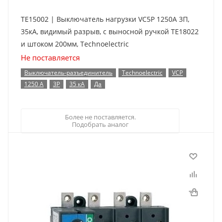
TE15002 | Выключатель нагрузки VC5P 1250А 3П,
35кА, видимый разрыв, с выносной ручкой TE18022
и штоком 200мм, Technoelectric
Не поставляется
Выключатель-разъединитель
Technoelectric
VCP
1250 А
3P
35 кА
Да
Более не поставляется.
Подобрать аналог