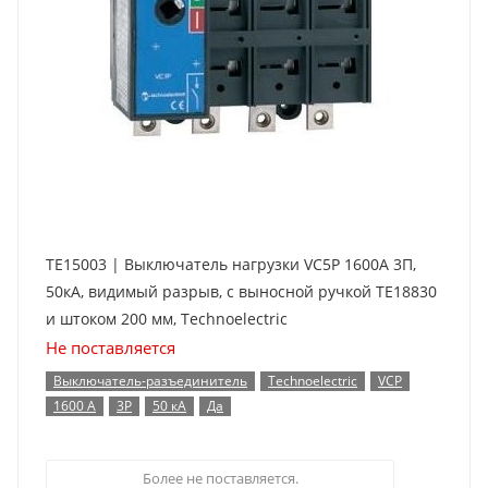
TE15003 | Выключатель нагрузки VC5P 1600А 3П,
50кА, видимый разрыв, с выносной ручкой TE18830
и штоком 200 мм, Technoelectric
Не поставляется
Выключатель-разъединитель
Technoelectric
VCP
1600 А
3P
50 кА
Да
Более не поставляется.