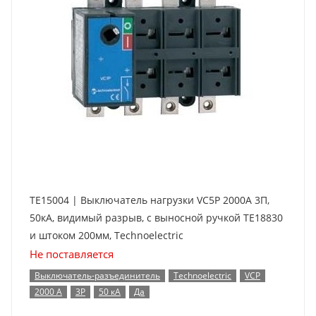
TE15004 | Выключатель нагрузки VC5P 2000А 3П,
50кА, видимый разрыв, с выносной ручкой TE18830
и штоком 200мм, Technoelectric
Не поставляется
Выключатель-разъединитель
Technoelectric
VCP
2000 А
3P
50 кА
Да