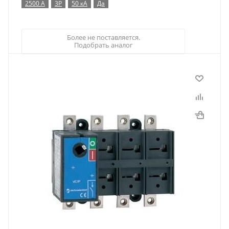
2500 А
3P
50 кА
Да
Более не поставляется.
Подобрать аналог