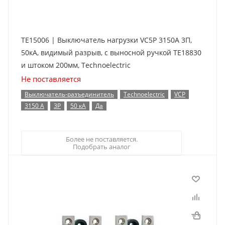
TE15006 | Выключатель нагрузки VC5P 3150А 3П,
50кА, видимый разрыв, с выносной ручкой TE18830
и штоком 200мм, Technoelectric
Не поставляется
Выключатель-разъединитель
Technoelectric
VCP
3150 А
3P
50 кА
Да
Более не поставляется.
Подобрать аналог