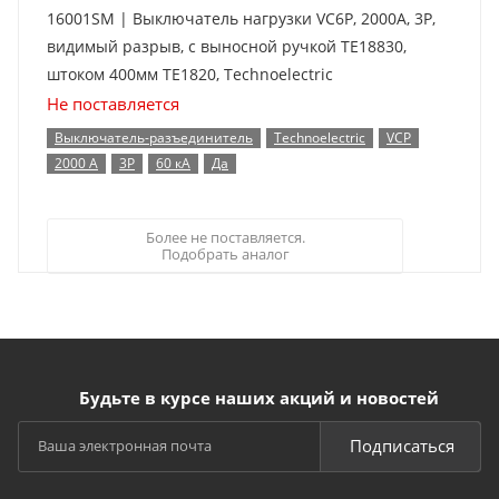
16001SM | Выключатель нагрузки VC6P, 2000А, 3P,
видимый разрыв, с выносной ручкой TE18830,
штоком 400мм TE1820, Technoelectric
Не поставляется
Выключатель-разъединитель
Technoelectric
VCP
2000 А
3P
60 кА
Да
Более не поставляется.
Подобрать аналог
Будьте в курсе наших акций и новостей
Подписаться