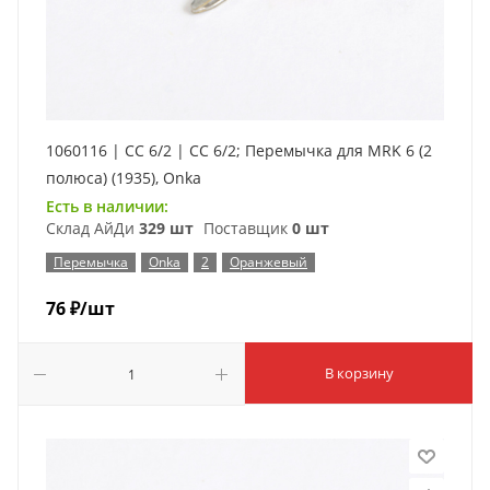
1060116 | CC 6/2 | CC 6/2; Перемычка для MRK 6 (2
полюса) (1935), Onka
Есть в наличии:
Склад АйДи
329 шт
Поставщик
0 шт
Перемычка
Onka
2
Оранжевый
76
₽
/шт
В корзину