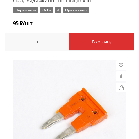
Склад АйДи
407 шт
Поставщик
0 шт
Перемычка
Onka
4
Оранжевый
95
₽
/шт
В корзину