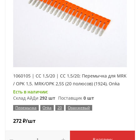
1060105 | CC 1,5/20 | CC 1,5/20; Перемычка для MRK
/ OPK 1,5. MRK/OPK 2,5S (20 полюсов) (1924), Onka
Есть в наличии:
Склад АйДи
292 шт
Поставщик
0 шт
Перемычка
Onka
20
Оранжевый
272
₽
/шт
В корзину