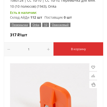
1060124 | CC 10/10 | CC 10/10; Перемычка для MRK
10 (10 полюсов) (1943), Onka
Есть в наличии:
Склад АйДи
112 шт
Поставщик
0 шт
Перемычка
Onka
10
Оранжевый
317
₽
/шт
В корзину