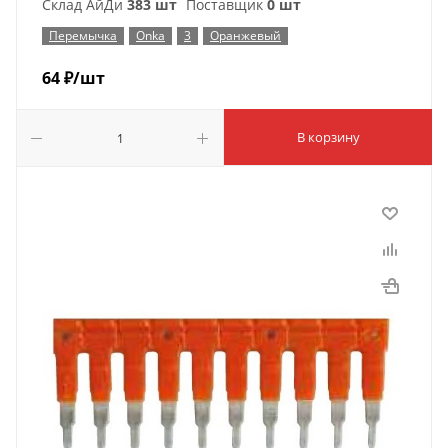
Склад АйДи
383 шт
Поставщик
0 шт
Перемычка
Onka
3
Оранжевый
64
₽
/шт
В корзину