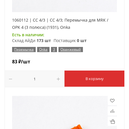
1060112 | CC 4/3 | CC 4/3; Перемычка для MRK /
OPK 4 (3 полюса) (1931), Onka
Есть в наличии:
Склад АйДи
173 шт
Поставщик
0 шт
Перемычка
Onka
3
Оранжевый
83
₽
/шт
В корзину