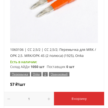
1060106 | CC 2,5/2 | CC 2,5/2; Перемычка для MRK /
OPK 2,5. MRK/OPK 4S (2 полюса) (1925), Onka
Есть в наличии:
Склад АйДи
1050 шт
Поставщик
0 шт
Перемычка
Onka
2
Оранжевый
57
₽
/шт
В корзину