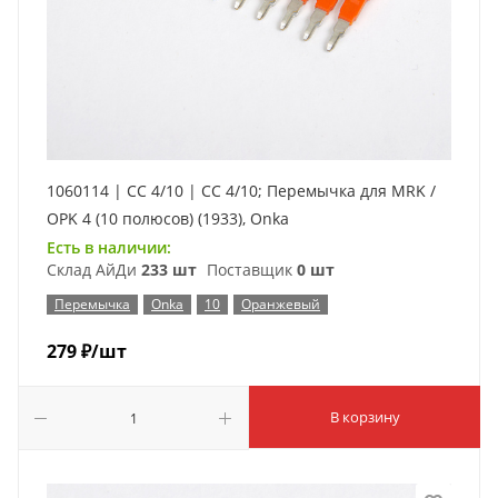
1060114 | CC 4/10 | CC 4/10; Перемычка для MRK /
OPK 4 (10 полюсов) (1933), Onka
Есть в наличии:
Склад АйДи
233 шт
Поставщик
0 шт
Перемычка
Onka
10
Оранжевый
279
₽
/шт
В корзину