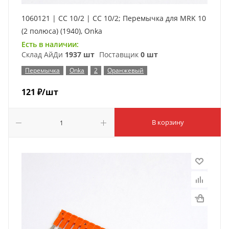
1060121 | CC 10/2 | CC 10/2; Перемычка для MRK 10
(2 полюса) (1940), Onka
Есть в наличии:
Склад АйДи
1937 шт
Поставщик
0 шт
Перемычка
Onka
2
Оранжевый
121
₽
/шт
В корзину