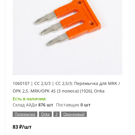
1060107 | CC 2,5/3 | CC 2,5/3; Перемычка для MRK /
OPK 2,5. MRK/OPK 4S (3 полюса) (1926), Onka
Есть в наличии:
Склад АйДи
876 шт
Поставщик
0 шт
Перемычка
Onka
3
Оранжевый
83
₽
/шт