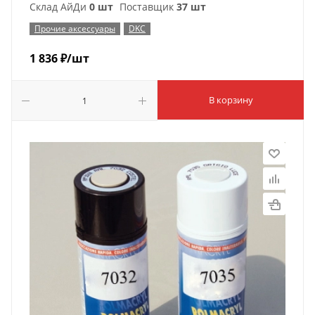
Склад АйДи
0 шт
Поставщик
37 шт
Прочие аксессуары
DKC
1 836
₽
/шт
В корзину