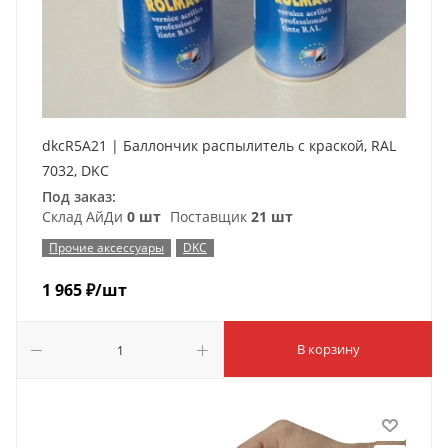
dkcR5A21 | Баллончик распылитель с краской, RAL
7032, DKC
Под заказ:
Склад АйДи
0 шт
Поставщик
21 шт
Прочие аксессуары
DKC
1 965
₽
/шт
В корзину