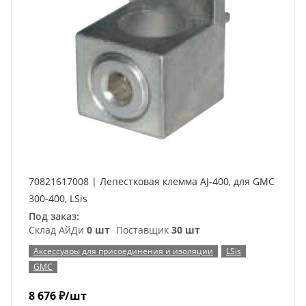
70821617008 | Лепестковая клемма AJ-400, для GMC
300-400, LSis
Под заказ:
Склад АйДи
0 шт
Поставщик
30 шт
Аксессуары для присоединения и изоляции
LSis
GMC
8 676
₽
/шт