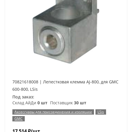
70821618008 | Лепестковая клемма AJ-800, для GMC
600-800, LSis
Под заказ:
Склад АйДи
0 шт
Поставщик
30 шт
Аксессуары для присоединения и изоляции
LSis
GMC
17 514
₽
/шт