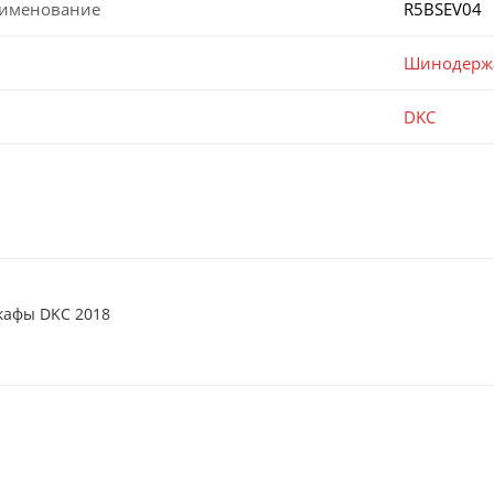
аименование
R5BSEV04
Шинодерж
DKC
кафы DKC 2018