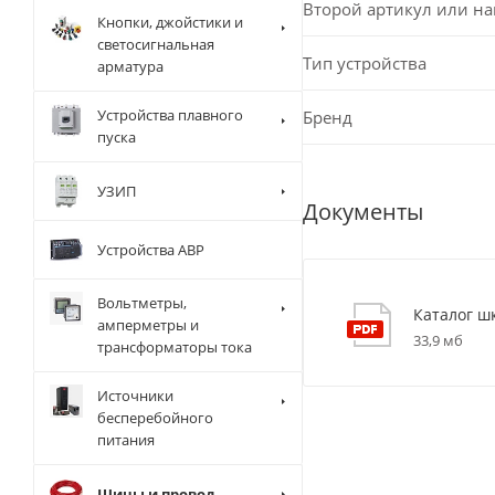
Второй артикул или н
Кнопки, джойстики и
светосигнальная
Тип устройства
арматура
Устройства плавного
Бренд
пуска
УЗИП
Документы
Устройства АВР
Вольтметры,
Каталог ш
амперметры и
33,9 мб
трансформаторы тока
Источники
бесперебойного
питания
Шины и провод