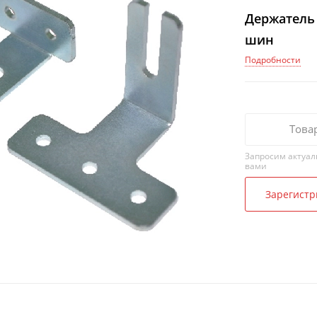
Держатель
шин
Подробности
Това
Запросим актуал
вами
Зарегистр