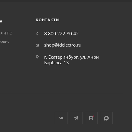
КОНТАКТЫ
А
я и ПО
8 800 222-80-42
ервис
shop@idelectro.ru
т
г. Екатеринбург, ул. Анри
Барбюса 13