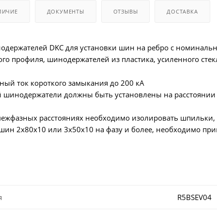
ЛИЧИЕ
ДОКУМЕНТЫ
ОТЗЫВЫ
ДОСТАВКА
одержателей DKC для установки шин на ребро с номинальн
го профиля, шинодержателей из пластика, усиленного сте
ый ток короткого замыкания до 200 кА
 шинодержатели должны быть установлены на расстоянии 
жфазных расстояниях необходимо изолировать шпильки, и
шин 2х80х10 или 3х50х10 на фазу и более, необходимо п
я
R5BSEV04