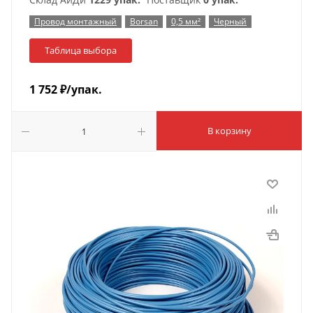
Провод монтажный
Borsan
0,5 мм²
Черный
Таблица выбора
1 752
₽
/упак.
В корзину