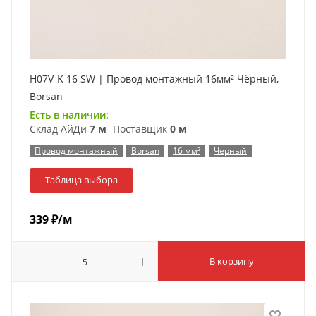
H07V-K 16 SW | Провод монтажный 16мм² Чёрный,
Borsan
Есть в наличии:
Склад АйДи
7 м
Поставщик
0 м
Провод монтажный
Borsan
16 мм²
Черный
Таблица выбора
339
₽
/м
В корзину