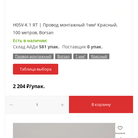
H05V-K 1 RT | Провод монтажный 1мм² Красный,
100 метров, Borsan
Есть в наличии:
Склад АйДи
581 упак.
Поставщик
0 упак.
Провод монтажный
Borsan
1 мм²
Красный
Таблица выбора
2 204
₽
/упак.
В корзину