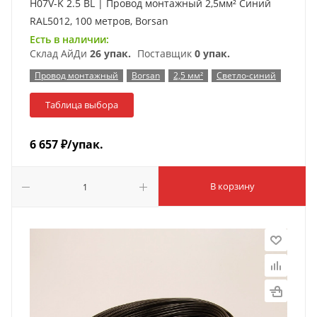
H07V-K 2.5 BL | Провод монтажный 2,5мм² Синий
RAL5012, 100 метров, Borsan
Есть в наличии:
Склад АйДи
26 упак.
Поставщик
0 упак.
Провод монтажный
Borsan
2,5 мм²
Светло-синий
Таблица выбора
6 657
₽
/упак.
В корзину