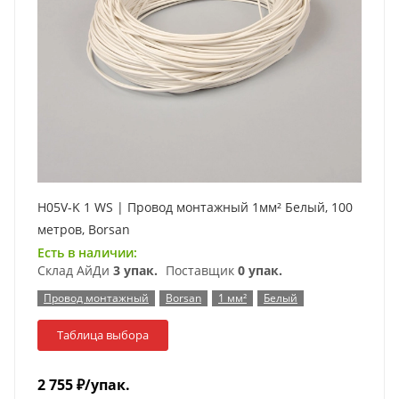
H05V-K 1 WS | Провод монтажный 1мм² Белый, 100
метров, Borsan
Есть в наличии:
Склад АйДи
3 упак.
Поставщик
0 упак.
Провод монтажный
Borsan
1 мм²
Белый
Таблица выбора
2 755
₽
/упак.