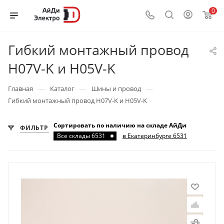
0
Гибкий монтажный провод
H07V-K и H05V-K
—
—
—
Главная
Каталог
Шины и провод
Гибкий монтажный провод H07V-K и H05V-K
Сортировать по наличию на складе АйДи
ФИЛЬТР
Все склады 6531
в Екатеринбурге 6531