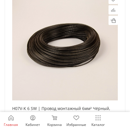
H07V-K 6 SW | Провод монтажный 6мм² Чёрный,
100 метров, Borsan
Есть в наличии:
Главная
Кабинет
Корзина
Избранные
Каталог
Склад АйДи
46 упак.
Поставщик
0 упак.