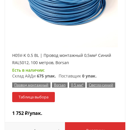
H05V-K 0.5 BL | Провод монтажный 0,5мм² Синий
RAL5012, 100 метров, Borsan
Есть в наличии:
Склад АйДи
675 упак.
Поставщик
0 упак.
Провод монтажный
Borsan
0,5 мм²
Светло-синий
Таблица выбора
1 752
₽
/упак.