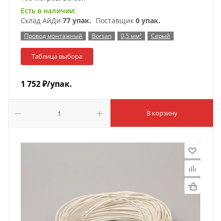
Есть в наличии:
Склад АйДи
77 упак.
Поставщик
0 упак.
Провод монтажный
Borsan
0,5 мм²
Серый
Таблица выбора
1 752
₽
/упак.
В корзину