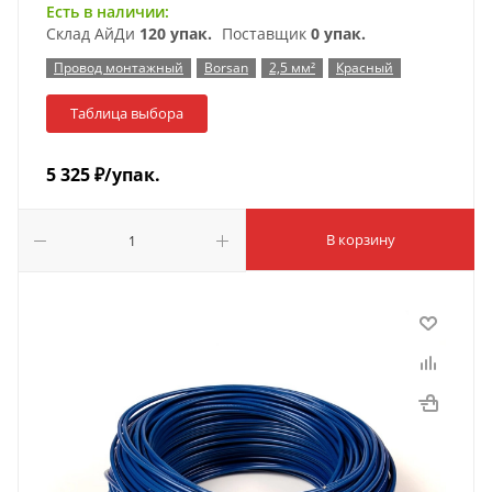
Есть в наличии:
Склад АйДи
120 упак.
Поставщик
0 упак.
Провод монтажный
Borsan
2,5 мм²
Красный
Таблица выбора
5 325
₽
/упак.
В корзину