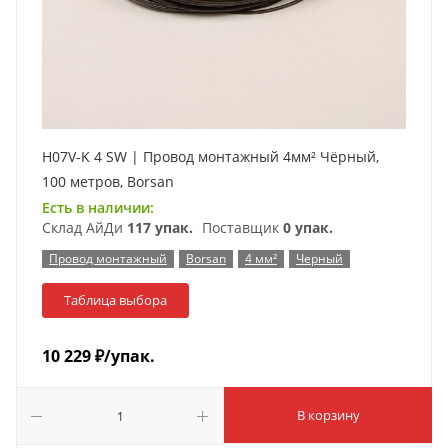
H07V-K 4 SW | Провод монтажный 4мм² Чёрный,
100 метров, Borsan
Есть в наличии:
Склад АйДи
117 упак.
Поставщик
0 упак.
Провод монтажный
Borsan
4 мм²
Черный
Таблица выбора
10 229
₽
/упак.
В корзину