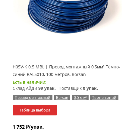
H05V-K 0.5 MBL | Провод монтажный 0,5мм² Тёмно-
синий RAL5010, 100 метров, Borsan
Есть в наличии:
Склад АйДи
99 упак.
Поставщик
0 упак.
Провод монтажный
Borsan
0,5 мм²
Темно-синий
Таблица выбора
1 752
₽
/упак.