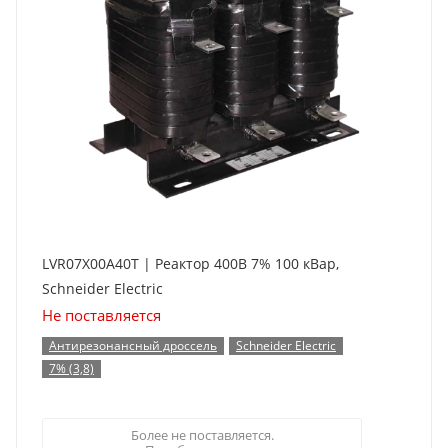
LVR07X00A40T | Реактор 400В 7% 100 кВар,
Schneider Electric
Не поставляется
Антирезонансный дроссель
Schneider Electric
7% (3,8)
Более не поставляется.