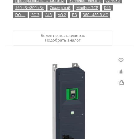
Преобразователь частоты
Schneider Electric
ATV630
160 кВт/200 кВт
Скалярный
Modbus TCP
DI 6
DO —
RO 3
AI 3
AO 2
F 3
380…480 В AC
Более не поставляется.
Подобрать аналог