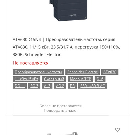
ATV630D15N4 | Преобразователь частоты, серия
ATV630, 11/15 кВт, 23,5/31,7 А, перегрузка 150/110%,
380B, Schneider Electric
Не поставляется
Преобразователь частоты
Schneider Electric
ATV630
11 кВт/15 кВт
Скалярный
Modbus TCP
DI 6
DO —
RO 3
AI 3
AO 2
F 3
380…480 В AC
Более не поставляется.
Подобрать аналог