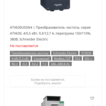
ATV630U55N4 | Преобразователь частоты, серия
ATV630, 4/5,5 кВт, 9,3/12,7 А, перегрузка 150/110%,
380B, Schneider Electric
Не поставляется
Преобразователь частоты
Schneider Electric
ATV630
4 кВт/5,5 кВт
Скалярный
Modbus TCP
DI 6
DO —
RO 3
AI 3
AO 2
F 3
380…480 В AC
Более не поставляется.
Подобрать аналог