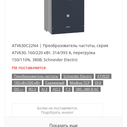
ATV630C22N4 | Преобразователь частоты, серия
ATV630, 160/220 кВт, 314/393 А, перегрузка
150/110%, 380B, Schneider Electric
Не поставляется
Преобразователь частоты
Schneider Electric
ATV630
160 кВт/200 кВт
Скалярный
Modbus TCP
DI 6
DO —
RO 3
AI 3
AO 2
F 3
380…480 В AC
Более не поставляется.
Подобрать аналог
Показать еще