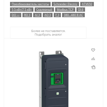
Преобразователь частоты
Schneider Electric
ATV650
5,5 кВт/7,5 кВт
Скалярный
Modbus TCP
DI 6
DO —
RO 3
AI 3
AO 3
F 3
380…480 В AC
Более не поставляется.
Подобрать аналог