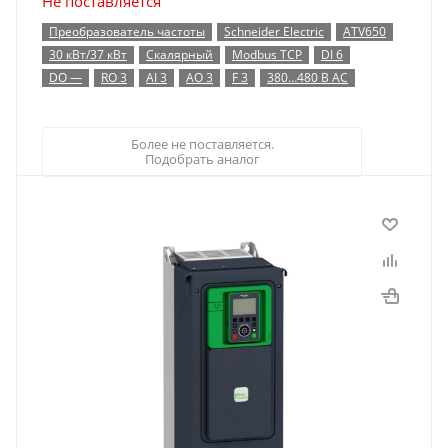
Не поставляется
Преобразователь частоты
Schneider Electric
ATV650
30 кВт/37 кВт
Скалярный
Modbus TCP
DI 6
DO —
RO 3
AI 3
AO 3
F 3
380…480 В AC
Более не поставляется.
Подобрать аналог