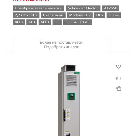
Преобразователь частоты
Schneider Electric
ATV650
2,2 кВт/3 кВт
Скалярный
Modbus TCP
DI 6
DO —
RO 3
AI 3
AO 3
F 3
380…480 В AC
Более не поставляется.
Подобрать аналог