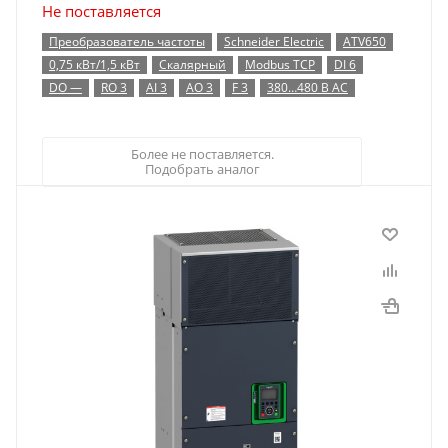
Не поставляется
Преобразователь частоты
Schneider Electric
ATV650
0,75 кВт/1,5 кВт
Скалярный
Modbus TCP
DI 6
DO —
RO 3
AI 3
AO 3
F 3
380…480 В AC
Более не поставляется.
Подобрать аналог