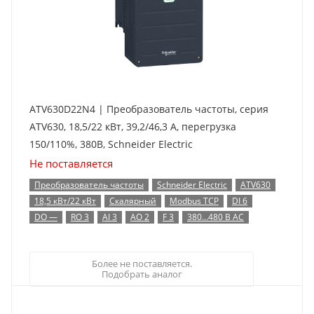
ATV630D22N4 | Преобразователь частоты, серия
ATV630, 18,5/22 кВт, 39,2/46,3 А, перегрузка
150/110%, 380B, Schneider Electric
Не поставляется
Преобразователь частоты
Schneider Electric
ATV630
18,5 кВт/22 кВт
Скалярный
Modbus TCP
DI 6
DO —
RO 3
AI 3
AO 2
F 3
380…480 В AC
Более не поставляется.
Подобрать аналог