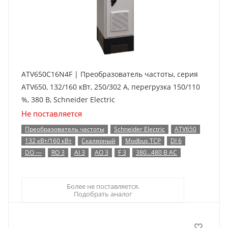
ATV650C16N4F | Преобразователь частоты, серия
ATV650, 132/160 кВт, 250/302 А, перегрузка 150/110
%, 380 В, Schneider Electric
Не поставляется
Преобразователь частоты
Schneider Electric
ATV650
132 кВт/160 кВт
Скалярный
Modbus TCP
DI 6
DO —
RO 3
AI 3
AO 3
F 3
380…480 В AC
Более не поставляется.
Подобрать аналог