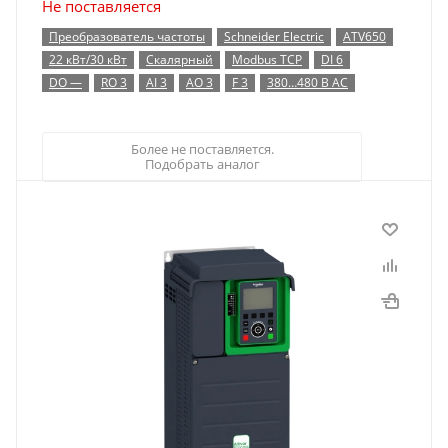
Не поставляется
Преобразователь частоты
Schneider Electric
ATV650
22 кВт/30 кВт
Скалярный
Modbus TCP
DI 6
DO —
RO 3
AI 3
AO 3
F 3
380…480 В AC
Более не поставляется.
Подобрать аналог