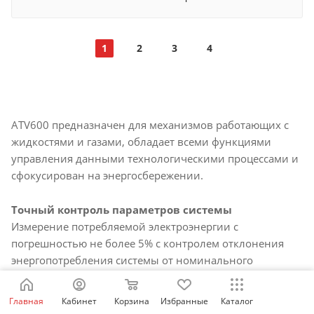
1
2
3
4
ATV600 предназначен для механизмов работающих с
жидкостями и газами, обладает всеми функциями
управления данными технологическими процессами и
сфокусирован на энергосбережении.
Точный контроль параметров системы
Измерение потребляемой электроэнергии с
погрешностью не более 5% с контролем отклонения
энергопотребления системы от номинального
значения. Измерения в режиме реального времени с
возможностью настройки информационной панели.
Главная
Кабинет
Корзина
Избранные
Каталог
Вывод значений в единицах, задаваемых