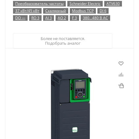
Преобразователь частоты
Schneider Electric
ATV630
37 кВт/45 кВт
Скалярный
Modbus TCP
DI 6
DO —
RO 3
AI 3
AO 2
F 3
380…480 В AC
Более не поставляется.
Подобрать аналог