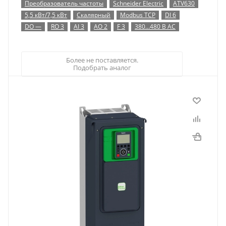
Преобразователь частоты
Schneider Electric
ATV630
5,5 кВт/7,5 кВт
Скалярный
Modbus TCP
DI 6
DO —
RO 3
AI 3
AO 2
F 3
380…480 В AC
Более не поставляется.
Подобрать аналог