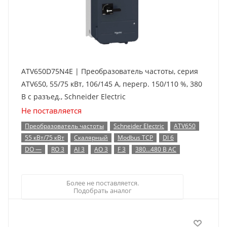
ATV650D75N4E | Преобразователь частоты, серия
ATV650, 55/75 кВт, 106/145 А, перегр. 150/110 %, 380
В с разъед., Schneider Electric
Не поставляется
Преобразователь частоты
Schneider Electric
ATV650
55 кВт/75 кВт
Скалярный
Modbus TCP
DI 6
DO —
RO 3
AI 3
AO 3
F 3
380…480 В AC
Более не поставляется.
Подобрать аналог