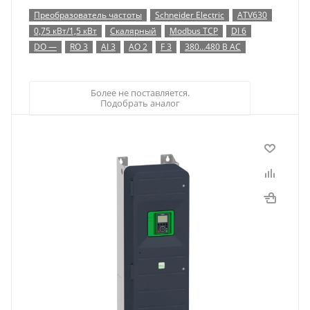
Преобразователь частоты
Schneider Electric
ATV630
0,75 кВт/1,5 кВт
Скалярный
Modbus TCP
DI 6
DO —
RO 3
AI 3
AO 2
F 3
380…480 В AC
Более не поставляется.
Подобрать аналог