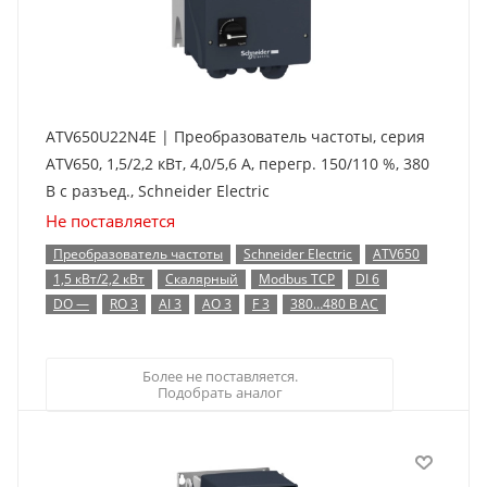
ATV650U22N4E | Преобразователь частоты, серия
ATV650, 1,5/2,2 кВт, 4,0/5,6 А, перегр. 150/110 %, 380
В с разъед., Schneider Electric
Не поставляется
Преобразователь частоты
Schneider Electric
ATV650
1,5 кВт/2,2 кВт
Скалярный
Modbus TCP
DI 6
DO —
RO 3
AI 3
AO 3
F 3
380…480 В AC
Более не поставляется.
Подобрать аналог