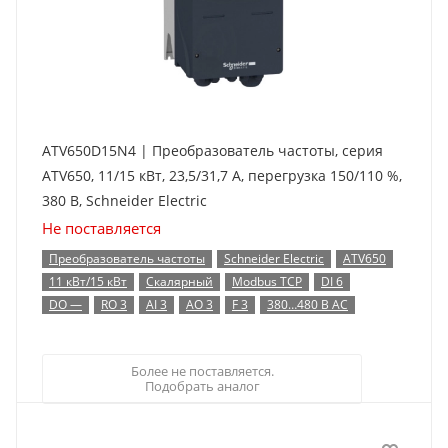
ATV650D15N4 | Преобразователь частоты, серия
ATV650, 11/15 кВт, 23,5/31,7 А, перегрузка 150/110 %,
380 В, Schneider Electric
Не поставляется
Преобразователь частоты
Schneider Electric
ATV650
11 кВт/15 кВт
Скалярный
Modbus TCP
DI 6
DO —
RO 3
AI 3
AO 3
F 3
380…480 В AC
Более не поставляется.
Подобрать аналог