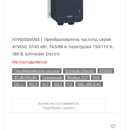
ATV650D45N4 | Преобразователь частоты, серия
ATV650, 37/45 кВт, 74,5/88 А, перегрузка 150/110 %,
380 В, Schneider Electric
Не поставляется
Преобразователь частоты
Schneider Electric
ATV650
37 кВт/45 кВт
Скалярный
Modbus TCP
DI 6
DO —
RO 3
AI 3
AO 3
F 3
380…480 В AC
Более не поставляется.
Подобрать аналог