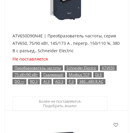
ATV650D90N4E | Преобразователь частоты, серия
ATV650, 75/90 кВт, 145/173 А , перегр. 150/110 %, 380
В с разъед., Schneider Electric
Не поставляется
Преобразователь частоты
Schneider Electric
ATV650
75 кВт/90 кВт
Скалярный
Modbus TCP
DI 6
DO —
RO 3
AI 3
AO 3
F 3
380…480 В AC
Более не поставляется.
Подобрать аналог