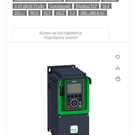
0,37 кВт/0,75 кВт
Скалярный
Modbus TCP
DI 6
DO —
RO 3
AI 3
AO 2
F 3
380…480 В AC
Более не поставляется.
Подобрать аналог