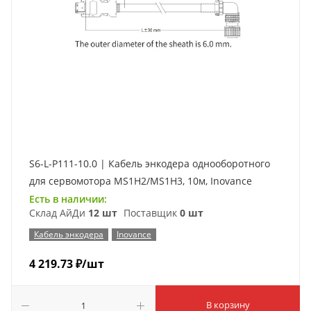
S6-L-P111-10.0 | Кабель энкодера однооборотного
для сервомотора MS1H2/MS1H3, 10м, Inovance
Есть в наличии:
Склад АйДи
12 шт
Поставщик
0 шт
Кабель энкодера
Inovance
4 219.73
₽
/шт
В корзину