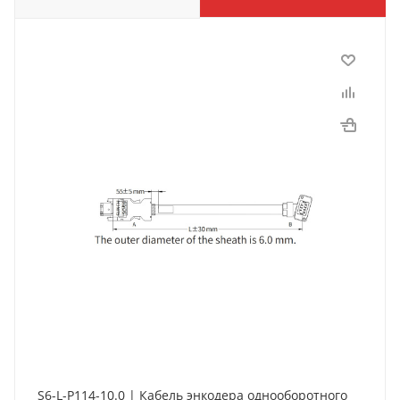
S6-L-P114-10.0 | Кабель энкодера однооборотного