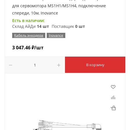
для сервомотора MS1H1/MS1H4, подключение
спереди, 10м, Inovance
Есть в наличии:
Склад АйДи
14 шт
Поставщик
0 шт
Кабель энкодера
Inovance
3 047.46
₽
/шт
В корзину