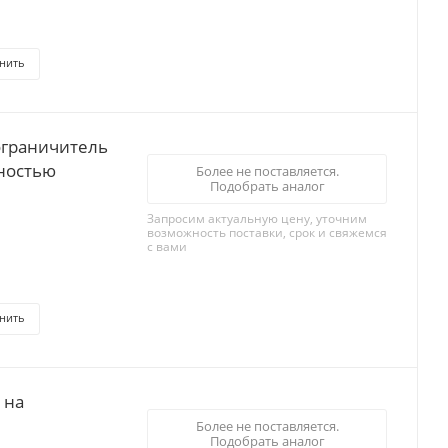
нить
ограничитель
жностью
Более не поставляется.
Подобрать аналог
Запросим актуальную цену, уточним
возможность поставки, срок и свяжемся
с вами
нить
 на
Более не поставляется.
Подобрать аналог