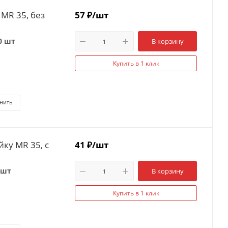
 MR 35, без
57
₽
/шт
0 шт
В корзину
Купить в 1 клик
нить
йку MR 35, с
41
₽
/шт
 шт
В корзину
Купить в 1 клик