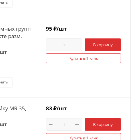
нить
ммных групп
95
₽
/шт
кте разм.
В корзину
 шт
Купить в 1 клик
нить
ейку MR 35,
83
₽
/шт
 шт
В корзину
Купить в 1 клик