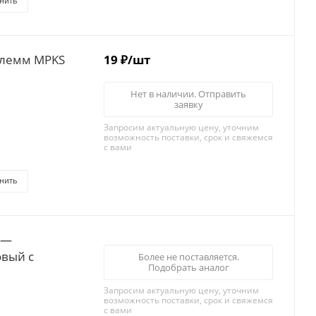
нить
клемм MPKS
19
₽
/шт
Нет в наличии. Отправить
заявку
Запросим актуальную цену, уточним
возможность поставки, срок и свяжемся
с вами
нить
 —
овый с
Более не поставляется.
Подобрать аналог
Запросим актуальную цену, уточним
возможность поставки, срок и свяжемся
с вами