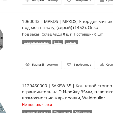
Быстрый просмотр
В избранное
Срав
1060043 | MPKDS | MPKDS; Упор для мини
под монт.плату, (серый) (1452), Onka
Под заказ:
Склад АйДи
0 шт
Поставщик
0 шт
Концевой стопор
Onka
Серый
Быстрый просмотр
В избранное
Срав
1129450000 | SAKEW 35 | Концевой стопор
ограничитель на DIN-рейку 35мм, пластик
возможностью маркировки, Weidmuller
Не поставляется
Концевой стопор
Weidmuller
SAK-серия