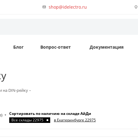
shop@idelectro.ru
Блог
Вопрос-ответ
Документация
ку
 на DIN-рейку
Сортировать по наличию на складе АйДи
е)
Все склады 22975
в Екатеринбурге 22975