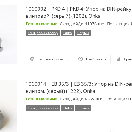
1060002 | PKD 4 | PKD 4; Упор на DIN-рейку
винтовой, (серый) (1202), Onka
Есть в наличии:
Склад АйДи
11976 шт
Поставщик
Концевой стопор
Onka
Серый
Быстрый просмотр
В избранное
Срав
1060014 | EB 35/3 | EB 35/3; Упор на DIN-ре
винтом, (серый) (1222), Onka
Есть в наличии:
Склад АйДи
6555 шт
Поставщик
0
Концевой стопор
Onka
Серый