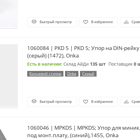
Быстрый просмотр
В избранное
Срав
1060084 | PKD 5 | PKD 5; Упор на DIN-рейк
(серый) (1472), Onka
Есть в наличии:
Склад АйДи
135 шт
Поставщик
0 
Концевой стопор
Onka
Серый
Быстрый просмотр
В избранное
Срав
1060046 | MPKDS | MPKDS; Упор для мини
под монт.плату, (синий),1455, Onka