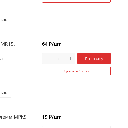
нить
у MR15,
64
₽
/шт
шт
В корзину
Купить в 1 клик
нить
клемм MPKS
19
₽
/шт