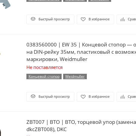
Быстрый просмотр
В избранное
Срав
0383560000 | EW 35 | Концевой стопор — 
на DIN-рейку 35мм, пластиковый с возмо
маркировки, Weidmuller
Не поставляется
Концевой стопор
Weidmuller
Быстрый просмотр
В избранное
Срав
ZBT007 | BTO | BTO, торцевой упор (замена
dkcZBT008), DKC