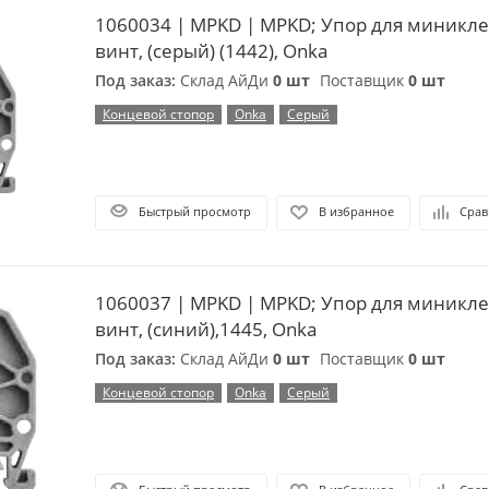
1060034 | MPKD | MPKD; Упор для миникл
винт, (серый) (1442), Onka
Под заказ:
Склад АйДи
0 шт
Поставщик
0 шт
Концевой стопор
Onka
Серый
Быстрый просмотр
В избранное
Срав
1060037 | MPKD | MPKD; Упор для миникл
винт, (синий),1445, Onka
Под заказ:
Склад АйДи
0 шт
Поставщик
0 шт
Концевой стопор
Onka
Серый