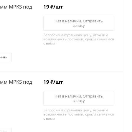
емм MPKS под
19
₽
/шт
Нет в наличии. Отправить
заявку
Запросим актуальную цену, уточним
возможность поставки, срок и свяжемся
с вами
нить
емм MPKS под
19
₽
/шт
Нет в наличии. Отправить
заявку
Запросим актуальную цену, уточним
возможность поставки, срок и свяжемся
с вами