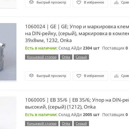
Быстрый просмотр
В избранное
Срав
1060024 | GE | GE; Упор и маркировка кле
на DIN-рейку, (серый), маркировка в комле
39х8мм, 1232, Onka
Есть в наличии:
Склад АйДи
2304 шт
Поставщик
0
Концевой стопор
Onka
Серый
Быстрый просмотр
В избранное
Срав
1060005 | EB 35/6 | EB 35/6; Упор на DIN-р
высокий, (серый) (1212), Onka
Есть в наличии:
Склад АйДи
2005 шт
Поставщик
0
Концевой стопор
Onka
Серый