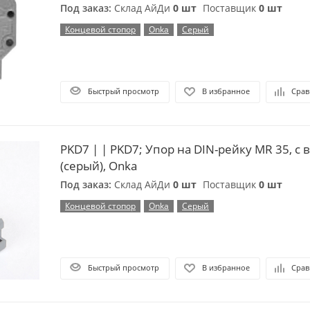
Под заказ:
Склад АйДи
0 шт
Поставщик
0 шт
Концевой стопор
Onka
Серый
Быстрый просмотр
В избранное
Срав
PKD7 | | PKD7; Упор на DIN-рейку MR 35, с винтом,
(серый), Onka
Под заказ:
Склад АйДи
0 шт
Поставщик
0 шт
Концевой стопор
Onka
Серый
Быстрый просмотр
В избранное
Срав