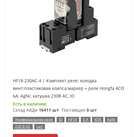
HF18-230AC-4 | Комплект реле: колодка
винт;пластиковая клипса;маркер + реле Hongfa 4CO
6A; AgNi; катушка 230B AC, ID
Есть в наличии:
Склад АйДи
16411 шт
Поставщик
0 шт
Универсальное реле
ID
HF18
6 А
4ПК
AgNi
230 В AC
нет