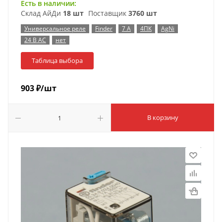
Есть в наличии:
Склад АйДи
18 шт
Поставщик
3760 шт
Универсальное реле
Finder
7 А
4ПК
AgNi
24 В AC
нет
Таблица выбора
903
₽
/шт
В корзину