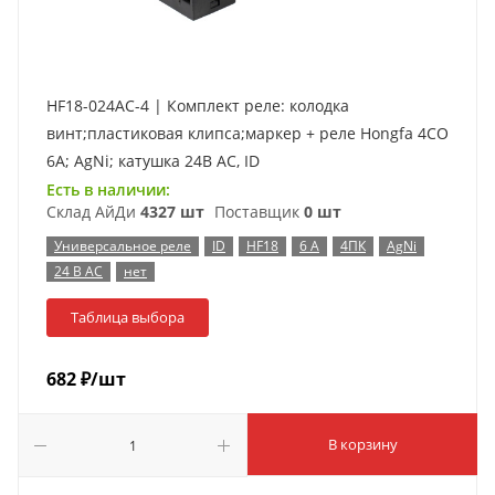
HF18-024AC-4 | Комплект реле: колодка
винт;пластиковая клипса;маркер + реле Hongfa 4CO
6A; AgNi; катушка 24B AC, ID
Есть в наличии:
Склад АйДи
4327 шт
Поставщик
0 шт
Универсальное реле
ID
HF18
6 А
4ПК
AgNi
24 В AC
нет
Таблица выбора
682
₽
/шт
В корзину