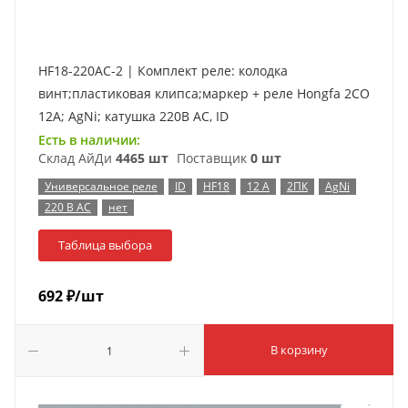
HF18-220AC-2 | Комплект реле: колодка
винт;пластиковая клипса;маркер + реле Hongfa 2CO
12A; AgNi; катушка 220B AC, ID
Есть в наличии:
Склад АйДи
4465 шт
Поставщик
0 шт
Универсальное реле
ID
HF18
12 А
2ПК
AgNi
220 В AC
нет
Таблица выбора
692
₽
/шт
В корзину