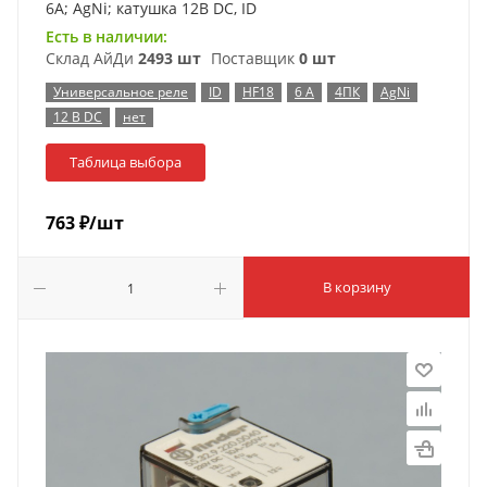
6A; AgNi; катушка 12B DC, ID
Есть в наличии:
Склад АйДи
2493 шт
Поставщик
0 шт
Универсальное реле
ID
HF18
6 А
4ПК
AgNi
12 В DC
нет
Таблица выбора
763
₽
/шт
В корзину