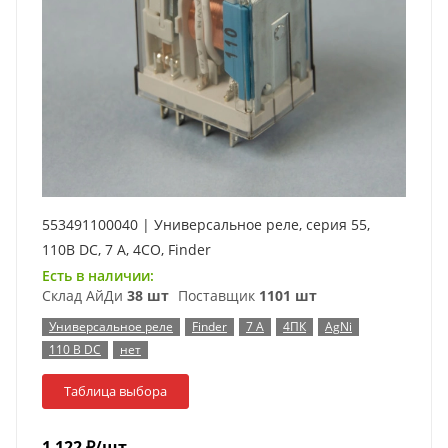
553491100040 | Универсальное реле, серия 55,
110В DC, 7 А, 4CO, Finder
Есть в наличии:
Склад АйДи
38 шт
Поставщик
1101 шт
Универсальное реле
Finder
7 А
4ПК
AgNi
110 В DC
нет
Таблица выбора
1 122
₽
/шт