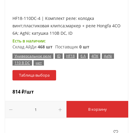
HF18-110DC-4 | Комплект реле: колодка
винт;пластиковая клипса;маркер + реле Hongfa 4CO
6A; AgNi; катушка 110B DC, ID
Есть в наличии:
Склад АйДи
468 шт
Поставщик
0 шт
Универсальное реле
ID
HF18
6 А
4ПК
AgNi
110 В DC
нет
Таблица выбора
814
₽
/шт
В корзину