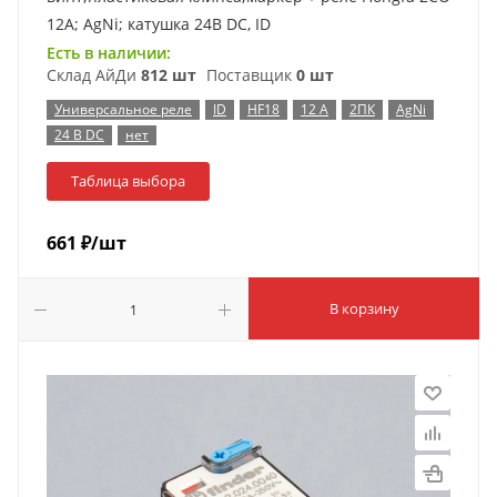
12A; AgNi; катушка 24B DC, ID
Есть в наличии:
Склад АйДи
812 шт
Поставщик
0 шт
Универсальное реле
ID
HF18
12 А
2ПК
AgNi
24 В DC
нет
Таблица выбора
661
₽
/шт
В корзину