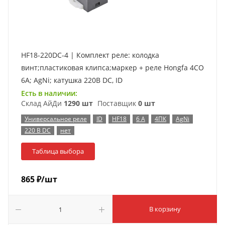
HF18-220DC-4 | Комплект реле: колодка
винт;пластиковая клипса;маркер + реле Hongfa 4CO
6A; AgNi; катушка 220B DC, ID
Есть в наличии:
Склад АйДи
1290 шт
Поставщик
0 шт
Универсальное реле
ID
HF18
6 А
4ПК
AgNi
220 В DC
нет
Таблица выбора
865
₽
/шт
В корзину