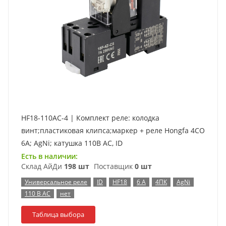
HF18-110AC-4 | Комплект реле: колодка
винт;пластиковая клипса;маркер + реле Hongfa 4CO
6A; AgNi; катушка 110B AC, ID
Есть в наличии:
Склад АйДи
198 шт
Поставщик
0 шт
Универсальное реле
ID
HF18
6 А
4ПК
AgNi
110 В AC
нет
Таблица выбора