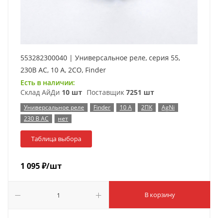
553282300040 | Универсальное реле, серия 55,
230В AC, 10 А, 2CO, Finder
Есть в наличии:
Склад АйДи
10 шт
Поставщик
7251 шт
Универсальное реле
Finder
10 А
2ПК
AgNi
230 В AC
нет
Таблица выбора
1 095
₽
/шт
В корзину