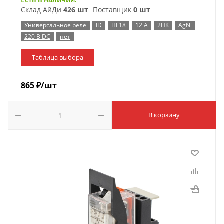
Склад АйДи
426 шт
Поставщик
0 шт
Универсальное реле
ID
HF18
12 А
2ПК
AgNi
220 В DC
нет
Таблица выбора
865
₽
/шт
В корзину