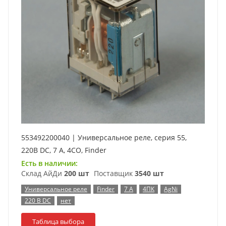
553492200040 | Универсальное реле, серия 55,
220В DC, 7 А, 4CO, Finder
Есть в наличии:
Склад АйДи
200 шт
Поставщик
3540 шт
Универсальное реле
Finder
7 А
4ПК
AgNi
220 В DC
нет
Таблица выбора