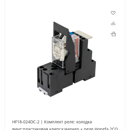
HF18-024DC-2 | Комплект реле: колодка
винт;пластиковая клипса;маркер + реле Hongfa 2CO