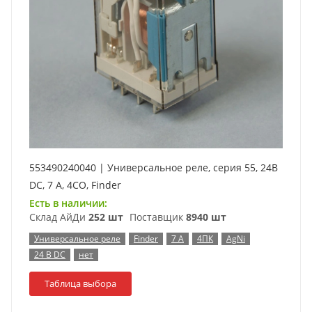
553490240040 | Универсальное реле, серия 55, 24В
DC, 7 А, 4CO, Finder
Есть в наличии:
Склад АйДи
252 шт
Поставщик
8940 шт
Универсальное реле
Finder
7 А
4ПК
AgNi
24 В DC
нет
Таблица выбора