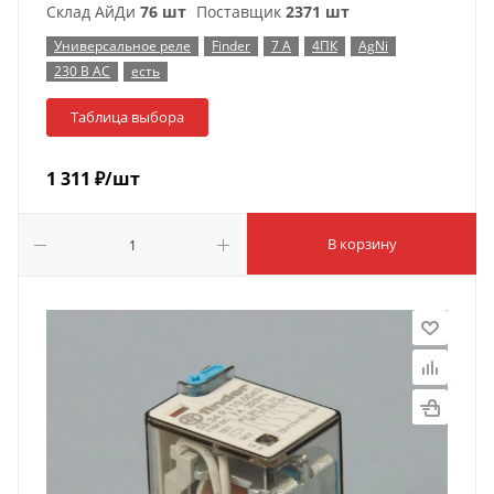
Склад АйДи
76 шт
Поставщик
2371 шт
Универсальное реле
Finder
7 А
4ПК
AgNi
230 В AC
есть
Таблица выбора
1 311
₽
/шт
В корзину