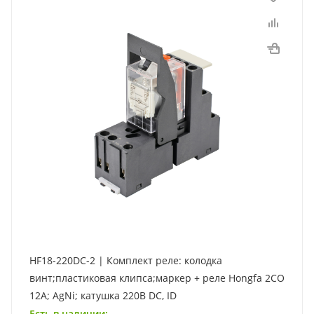
HF18-220DC-2 | Комплект реле: колодка
винт;пластиковая клипса;маркер + реле Hongfa 2CO
12A; AgNi; катушка 220B DC, ID
Есть в наличии: