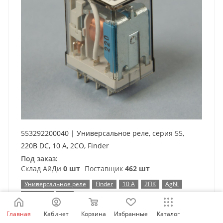
553292200040 | Универсальное реле, серия 55,
220В DC, 10 А, 2CO, Finder
Под заказ:
Склад АйДи
0 шт
Поставщик
462 шт
Универсальное реле
Finder
10 А
2ПК
AgNi
220 В DC
нет
Главная
Кабинет
Корзина
Избранные
Каталог
Таблица выбора