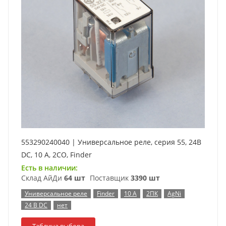
553290240040 | Универсальное реле, серия 55, 24В
DC, 10 А, 2CO, Finder
Есть в наличии:
Склад АйДи
64 шт
Поставщик
3390 шт
Универсальное реле
Finder
10 А
2ПК
AgNi
24 В DC
нет