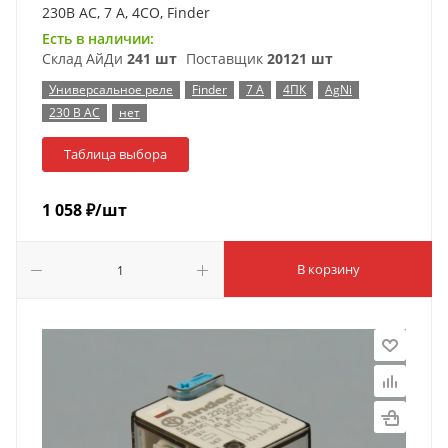
230В AC, 7 А, 4CO, Finder
Есть в наличии:
Склад АйДи
241 шт
Поставщик
20121 шт
Универсальное реле
Finder
7 А
4ПК
AgNi
230 В AC
нет
Таблица выбора
1 058
₽
/шт
В корзину