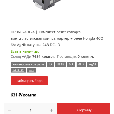
HF18-024DC-4 | Комплект реле: колодка
винт;пластиковая клипса;маркер + реле Hongfa 4CO
6A; AgNi; катушка 24B DC, ID
Есть в наличии:
Склад АйДи
7684 компл.
Поставщик
0 компл.
Универсальное реле
ID
HF18
6 А
4ПК
AgNi
24 В DC
нет
Таблица выбора
631
₽
/компл.
В корзину