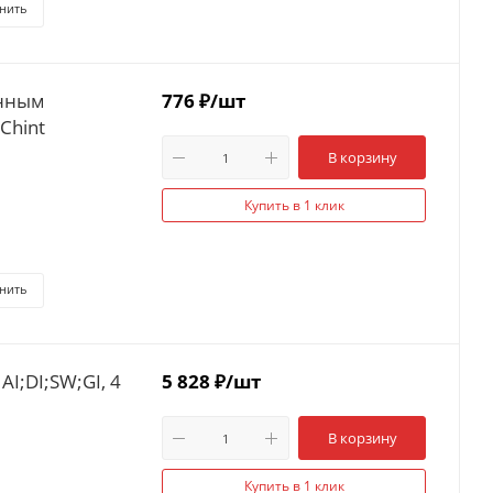
нить
776
₽
/шт
Chint
В корзину
Купить в 1 клик
нить
I;DI;SW;GI, 4
5 828
₽
/шт
В корзину
Купить в 1 клик