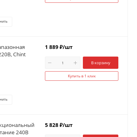
нить
апазонная
1 889
₽
/шт
20В, Chint
В корзину
Купить в 1 клик
нить
нкциональный
5 828
₽
/шт
питание 240В