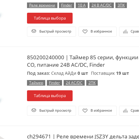
Реле времени
Finder
10 А
24 В АС/DC
3ПК
Таблица выбора
Быстрый просмотр
В избранное
Срав
850200240000 | Таймер 85 серии, функции A
СО, питание 24В АC/DC, Finder
Под заказ:
Склад АйДи
0 шт
Поставщик
19 шт
Таймер
Finder
24 АС/DC
2ПК
Таблица выбора
Быстрый просмотр
В избранное
Срав
ch294671 | Реле времени JSZ3Y дельта зад