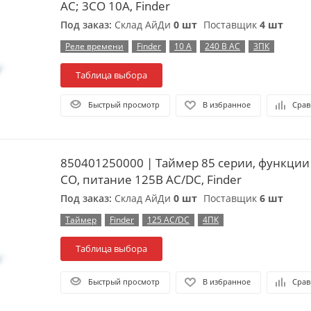
АС; 3CO 10A, Finder
Под заказ:
Склад АйДи
0 шт
Поставщик
4 шт
Реле времени
Finder
10 А
240 В АС
3ПК
Таблица выбора
Быстрый просмотр
В избранное
Срав
850401250000 | Таймер 85 серии, функции A
СО, питание 125В АС/DC, Finder
Под заказ:
Склад АйДи
0 шт
Поставщик
6 шт
Таймер
Finder
125 АС/DC
4ПК
Таблица выбора
Быстрый просмотр
В избранное
Срав