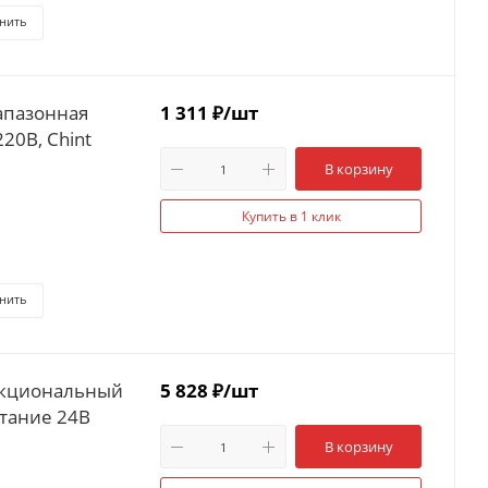
нить
апазонная
1 311
₽
/шт
20В, Chint
В корзину
Купить в 1 клик
нить
нкциональный
5 828
₽
/шт
питание 24В
В корзину