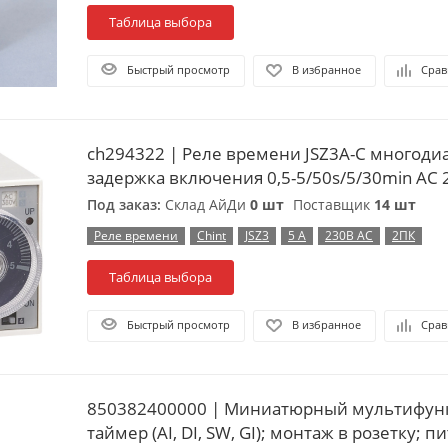
Таблица выбора
Быстрый просмотр
В избранное
Срав
ch294322 | Реле времени JSZ3A-C многоди
задержка включения 0,5-5/50s/5/30min AC 2
Под заказ:
Склад АйДи
0 шт
Поставщик
14 шт
Реле времени
Chint
JSZ3
5 А
230В АС
2ПК
Таблица выбора
Быстрый просмотр
В избранное
Срав
850382400000 | Миниатюрный мультифу
таймер (AI, DI, SW, GI); монтаж в розетку; 