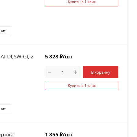
Купить в 1 клик
нить
I;DI;SW;GI, 2
5 828
₽
/шт
В корзину
Купить в 1 клик
нить
ержка
1 855
₽
/шт