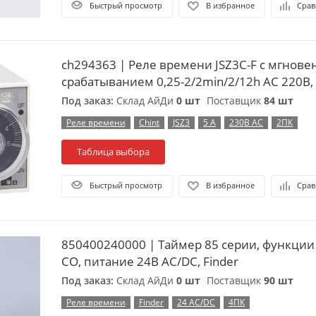
Быстрый просмотр
В избранное
Срав
ch294363 | Реле времени JSZ3C-F с мгновенным
срабатыванием 0,25-2/2min/2/12h AC 220В, 
Под заказ:
Склад АйДи
0 шт
Поставщик
84 шт
Реле времени
Chint
JSZ3
5 А
230В АС
2ПК
Таблица выбора
Быстрый просмотр
В избранное
Срав
850400240000 | Таймер 85 серии, функции A
СО, питание 24В АC/DC, Finder
Под заказ:
Склад АйДи
0 шт
Поставщик
90 шт
Реле времени
Finder
24 АС/DC
4ПК