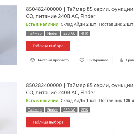
850482400000 | Таймер 85 серии, функции A
СО, питание 240В АC, Finder
Есть в наличии:
Склад АйДи
2 шт
Поставщик
2 шт
Таймер
Finder
230 АС
4ПК
Таблица выбора
Быстрый просмотр
В избранное
Срав
850282400000 | Таймер 85 серии, функции A
СО, питание 240В АС, Finder
Есть в наличии:
Склад АйДи
1 шт
Поставщик
125 
Таймер
Finder
230 АС
2ПК
Таблица выбора