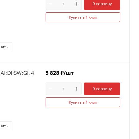
В корзину
Купить в 1 клик
нить
I;DI;SW;GI, 4
5 828
₽
/шт
В корзину
Купить в 1 клик
нить