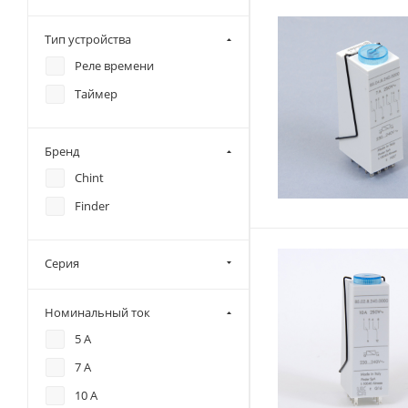
Тип устройства
Реле времени
Таймер
Бренд
Chint
Finder
Серия
Номинальный ток
5 А
7 А
10 А