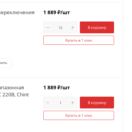
 переключения
1 889
₽
/шт
В корзину
Купить в 1 клик
нить
апазонная
1 889
₽
/шт
 220В, Chint
В корзину
Купить в 1 клик