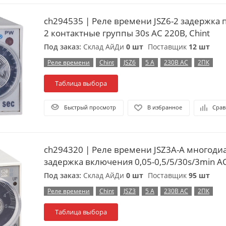
ch294535 | Реле времени JSZ6-2 задержка
2 контактные группы 30s AC 220В, Chint
Под заказ:
Склад АйДи
0 шт
Поставщик
12 шт
Реле времени
Chint
JSZ6
5 А
230В АС
2ПК
Таблица выбора
Быстрый просмотр
В избранное
Срав
ch294320 | Реле времени JSZ3A-A многоди
задержка включения 0,05-0,5/5/30s/3min AC
Под заказ:
Склад АйДи
0 шт
Поставщик
95 шт
Реле времени
Chint
JSZ3
5 А
230В АС
2ПК
Таблица выбора