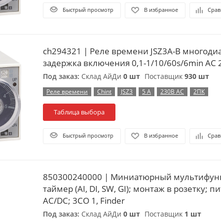
Быстрый просмотр
В избранное
Срав
ch294321 | Реле времени JSZ3A-B многоди
задержка включения 0,1-1/10/60s/6min AC 2
Под заказ:
Склад АйДи
0 шт
Поставщик
930 шт
Реле времени
Chint
JSZ3
5 А
230В АС
2ПК
Таблица выбора
Быстрый просмотр
В избранное
Срав
850300240000 | Миниатюрный мультифу
таймер (AI, DI, SW, GI); монтаж в розетку; 
АС/DC; 3CO 1, Finder
Под заказ:
Склад АйДи
0 шт
Поставщик
1 шт