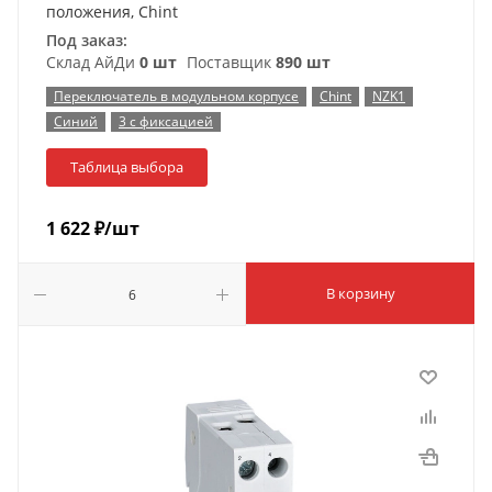
положения, Chint
Под заказ:
Склад АйДи
0 шт
Поставщик
890 шт
Переключатель в модульном корпусе
Chint
NZK1
Синий
3 с фиксацией
Таблица выбора
1 622
₽
/шт
В корзину