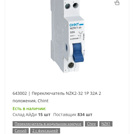
643002 | Переключатель NZK2-32 1P 32А 2
положения, Chint
Есть в наличии:
Склад АйДи
15 шт
Поставщик
834 шт
Переключатель в модульном корпусе
Chint
NZK1
Синий
2 с фиксацией