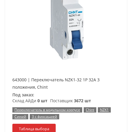
643000 | Переключатель NZK1-32 1P 32А 3
положения, Chint
Под заказ:
Склад АйДи
0 шт
Поставщик
3672 шт
Переключатель в модульном корпусе
Chint
NZK1
Синий
3 с фиксацией
Таблица выбора