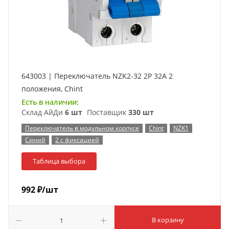
643003 | Переключатель NZK2-32 2P 32А 2
положения, Chint
Есть в наличии:
Склад АйДи
6 шт
Поставщик
330 шт
Переключатель в модульном корпусе
Chint
NZK1
Синий
2 с фиксацией
Таблица выбора
992
₽
/шт
В корзину