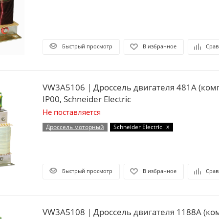
Быстрый просмотр
В избранное
Срав
VW3A5106 | Дроссель двигателя 481А (комплект из 3 шт.)
IP00, Schneider Electric
Не поставляется
x
Дроссель моторный
Schneider Electric
Быстрый просмотр
В избранное
Срав
VW3A5108 | Дроссель двигателя 1188А (ком