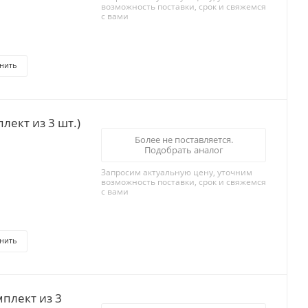
возможность поставки, срок и свяжемся
с вами
нить
Более не поставляется.
Подобрать аналог
Запросим актуальную цену, уточним
возможность поставки, срок и свяжемся
с вами
нить
плект из 3