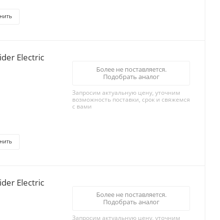
нить
er Electric
Более не поставляется.
Подобрать аналог
Запросим актуальную цену, уточним
возможность поставки, срок и свяжемся
с вами
нить
еля 48А, Schneider Electric
Более не поставляется.
Подобрать аналог
Запросим актуальную цену, уточним