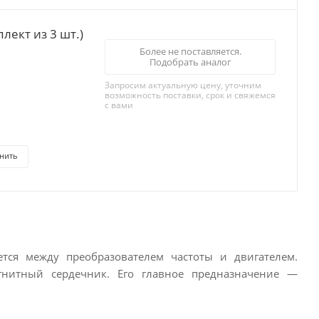
лект из 3 шт.)
Более не поставляется.
Подобрать аналог
Запросим актуальную цену, уточним
возможность поставки, срок и свяжемся
с вами
нить
ется между преобразователем частоты и двигателем.
гнитный сердечник. Его главное предназначение —