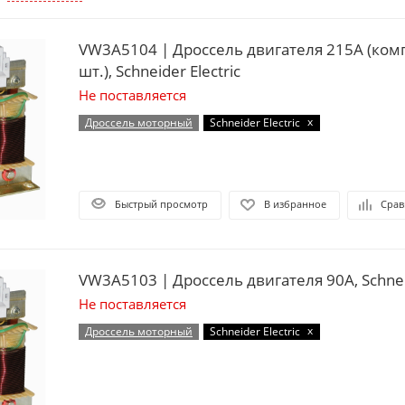
VW3A5104 | Дроссель двигателя 215А (комп
шт.), Schneider Electric
Не поставляется
x
Дроссель моторный
Schneider Electric
Быстрый просмотр
В избранное
Срав
VW3A5103 | Дроссель двигателя 90А, Schneid
Не поставляется
x
Дроссель моторный
Schneider Electric