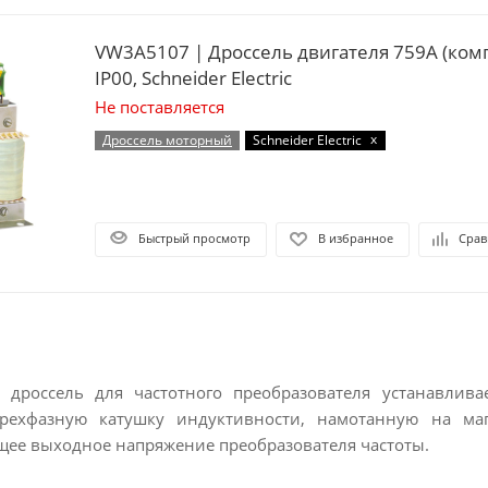
VW3A5107 | Дроссель двигателя 759А (комп
IP00, Schneider Electric
Не поставляется
x
Дроссель моторный
Schneider Electric
Быстрый просмотр
В избранное
Срав
дроссель для частотного преобразователя устанавлива
трехфазную катушку индуктивности, намотанную на ма
щее выходное напряжение преобразователя частоты.