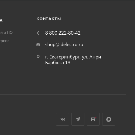
КОНТАКТЫ
А
я и ПО
8 800 222-80-42
ервис
shop@idelectro.ru
т
г. Екатеринбург, ул. Анри
Барбюса 13