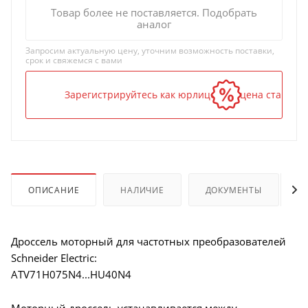
Товар более не поставляется. Подобрать
аналог
Запросим актуальную цену, уточним возможность поставки,
срок и свяжемся с вами
Зарегистрируйтесь как юрлицо — и цена станет н
ОПИСАНИЕ
НАЛИЧИЕ
ДОКУМЕНТЫ
Дроссель моторный для частотных преобразователей
Schneider Electric:
ATV71H075N4...HU40N4
Моторный дроссель устанавливается между