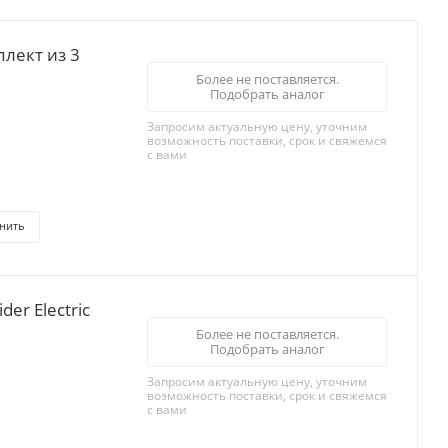
лект из 3
Более не поставляется.
Подобрать аналог
Запросим актуальную цену, уточним
возможность поставки, срок и свяжемся
с вами
нить
er Electric
Более не поставляется.
Подобрать аналог
Запросим актуальную цену, уточним
возможность поставки, срок и свяжемся
с вами