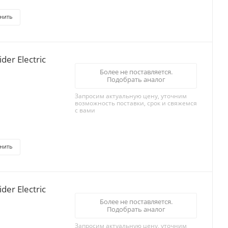
нить
er Electric
Более не поставляется.
Подобрать аналог
Запросим актуальную цену, уточним
возможность поставки, срок и свяжемся
с вами
нить
еля 48А, Schneider Electric
Более не поставляется.
Подобрать аналог
Запросим актуальную цену, уточним