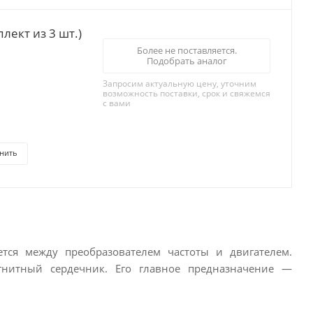
лект из 3 шт.)
Более не поставляется.
Подобрать аналог
Запросим актуальную цену, уточним
возможность поставки, срок и свяжемся
с вами
нить
ется между преобразователем частоты и двигателем.
гнитный сердечник. Его главное предназначение —