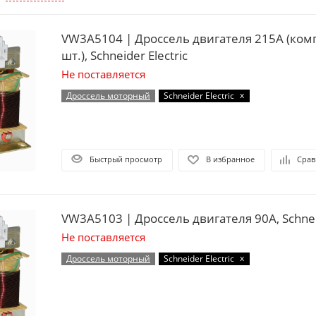
VW3A5104 | Дроссель двигателя 215А (комп
шт.), Schneider Electric
Не поставляется
x
Дроссель моторный
Schneider Electric
Быстрый просмотр
В избранное
Срав
VW3A5103 | Дроссель двигателя 90А, Schneid
Не поставляется
x
Дроссель моторный
Schneider Electric