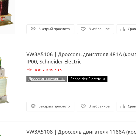
Быстрый просмотр
В избранное
Срав
VW3A5106 | Дроссель двигателя 481А (комплект из 3 шт.)
IP00, Schneider Electric
Не поставляется
x
Дроссель моторный
Schneider Electric
Быстрый просмотр
В избранное
Срав
VW3A5108 | Дроссель двигателя 1188А (ком