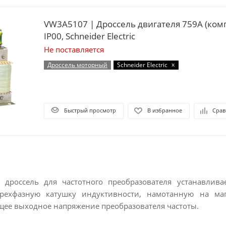
VW3A5107 | Дроссель двигателя 759А (комп
IP00, Schneider Electric
Не поставляется
x
Дроссель моторный
Schneider Electric
Быстрый просмотр
В избранное
Срав
дроссель для частотного преобразователя устанавлива
трехфазную катушку индуктивности, намотанную на ма
щее выходное напряжение преобразователя частоты.