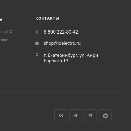
КОНТАКТЫ
А
я и ПО
8 800 222-80-42
ервис
shop@idelectro.ru
т
г. Екатеринбург, ул. Анри
Барбюса 13