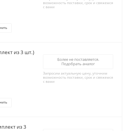
возможность поставки, срок и свяжемся
с вами
нить
Более не поставляется.
Подобрать аналог
Запросим актуальную цену, уточним
возможность поставки, срок и свяжемся
с вами
нить
плект из 3