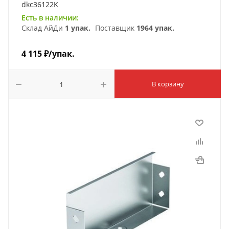
dkc36122K
Есть в наличии:
Склад АйДи
1 упак.
Поставщик
1964 упак.
4 115
₽
/упак.
В корзину