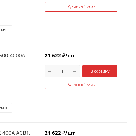
Купить в 1 клик
нить
600-4000A
21 622
₽
/шт
В корзину
Купить в 1 клик
нить
 400A ACB1,
21 622
₽
/шт