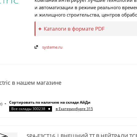
Компания интегрирует лучшие технологии в
и автоматизации в режиме реального времен
и жилищного строительства, центров обраб
Каталоги в формате PDF
systeme.ru
ctric в нашем магазине
Сортировать по наличию на складе АйДи
е)
Все склады 300238
в Екатеринбурге 315
SPA-E3CT16 | ВНЕШНИЙ ТТ В НЕЙТРАЛИ ТСE