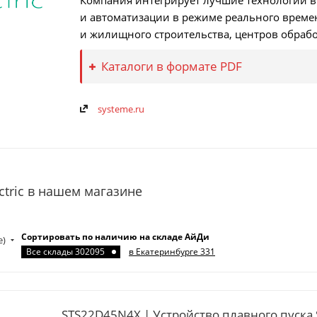
Компания интегрирует лучшие технологии в
и автоматизации в режиме реального времен
и жилищного строительства, центров обраб
Каталоги в формате PDF
systeme.ru
ctric в нашем магазине
Сортировать по наличию на складе АйДи
е)
Все склады 302095
в Екатеринбурге 331
STS22D45N4X | Устройство плавного пуска 