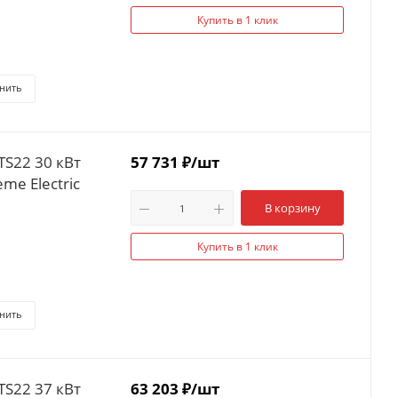
Купить в 1 клик
нить
TS22 30 кВт
57 731
₽
/шт
me Electric
В корзину
Купить в 1 клик
нить
TS22 37 кВт
63 203
₽
/шт