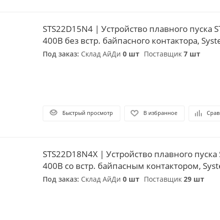
STS22D15N4 | Устройство плавного пуска S
400В без встр. байпасного контактора, Syste
Под заказ:
Склад АйДи
0 шт
Поставщик
7 шт
Быстрый просмотр
В избранное
Срав
STS22D18N4X | Устройство плавного пуска 
400В со встр. байпасным контактором, Syste
Под заказ:
Склад АйДи
0 шт
Поставщик
29 шт