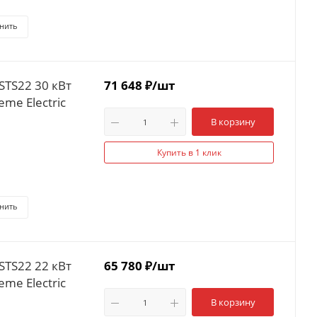
нить
STS22 30 кВт
71 648
₽
/шт
me Electric
В корзину
Купить в 1 клик
нить
STS22 22 кВт
65 780
₽
/шт
me Electric
В корзину