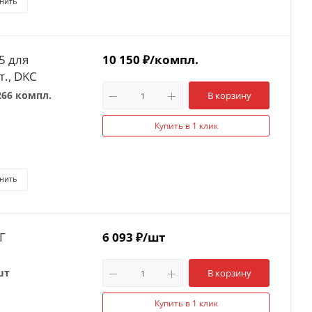
нить
5 для
10 150
₽
/компл.
т., DKC
266 компл.
В корзину
Купить в 1 клик
нить
Г
6 093
₽
/шт
шт
В корзину
Купить в 1 клик