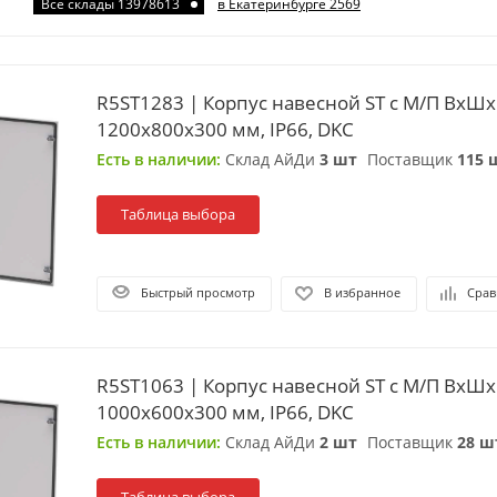
Все склады 13978613
в Екатеринбурге 2569
R5ST1283 | Корпус навесной ST с М/П ВxШx
1200x800x300 мм, IP66, DKC
Есть в наличии:
Склад АйДи
3 шт
Поставщик
115 
Таблица выбора
Быстрый просмотр
В избранное
Срав
R5ST1063 | Корпус навесной ST с М/П ВxШx
1000x600x300 мм, IP66, DKC
Есть в наличии:
Склад АйДи
2 шт
Поставщик
28 ш