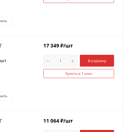
нить
Г
17 349
₽
/шт
 шт
В корзину
Купить в 1 клик
нить
Г
11 064
₽
/шт