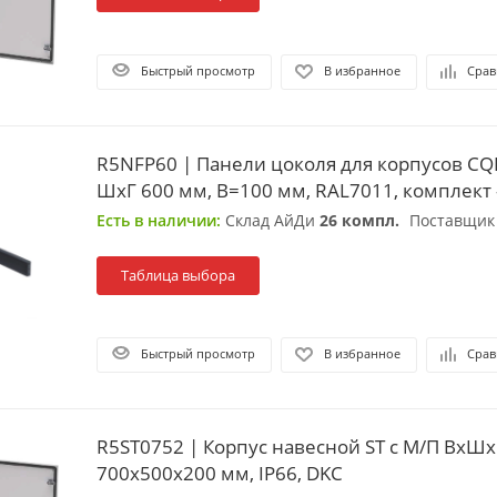
Быстрый просмотр
В избранное
Срав
R5NFP60 | Панели цоколя для корпусов CQE
ШхГ 600 мм, В=100 мм, RAL7011, комплект -
Есть в наличии:
Склад АйДи
26 компл.
Поставщи
Таблица выбора
Быстрый просмотр
В избранное
Срав
R5ST0752 | Корпус навесной ST с М/П ВxШx
700x500x200 мм, IP66, DKC