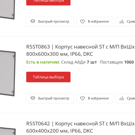
Таблица выбора
Быстрый просмотр
В избранное
Срав
R5ST0863 | Корпус навесной ST с М/П ВxШx
800x600x300 мм, IP66, DKC
Есть в наличии:
Склад АйДи
7 шт
Поставщик
1060
Таблица выбора
Быстрый просмотр
В избранное
Срав
R5ST0642 | Корпус навесной ST с М/П ВxШx
600x400x200 мм, IP66, DKC