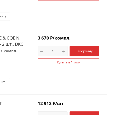
нить
 & CQE N,
3 670
₽
/компл.
 2 шт., DKC
к
1 компл.
В корзину
Купить в 1 клик
нить
Г
12 912
₽
/шт