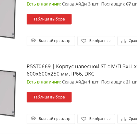
Есть в наличии:
Склад АйДи
3 шт
Поставщик
67 ш
Таблица выбора
Быстрый просмотр
В избранное
Срав
R5ST0669 | Корпус навесной ST с М/П ВxШx
600x600x250 мм, IP66, DKC
Есть в наличии:
Склад АйДи
1 шт
Поставщик
21 ш
Таблица выбора
Быстрый просмотр
В избранное
Срав