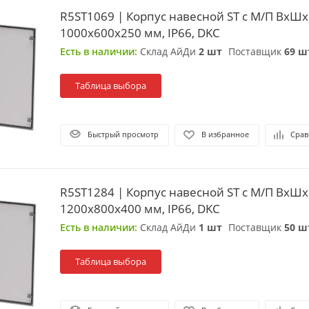
R5ST1069 | Корпус навесной ST с М/П ВxШx
1000x600x250 мм, IP66, DKC
Есть в наличии:
Склад АйДи
2 шт
Поставщик
69 ш
Таблица выбора
Быстрый просмотр
В избранное
Срав
R5ST1284 | Корпус навесной ST с М/П ВxШx
1200x800x400 мм, IP66, DKC
Есть в наличии:
Склад АйДи
1 шт
Поставщик
50 ш
Таблица выбора