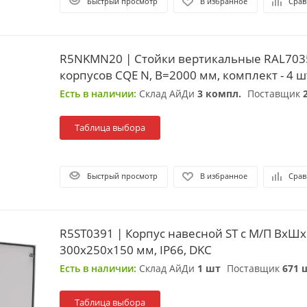
Быстрый просмотр
В избранное
Срав
R5NKMN20 | Стойки вертикальные RAL703
корпусов CQE N, В=2000 мм, комплект - 4 ш
Есть в наличии:
Склад АйДи
3 компл.
Поставщик
Таблица выбора
Быстрый просмотр
В избранное
Срав
R5ST0391 | Корпус навесной ST с М/П ВxШx
300x250x150 мм, IP66, DKC
Есть в наличии:
Склад АйДи
1 шт
Поставщик
671 
Таблица выбора