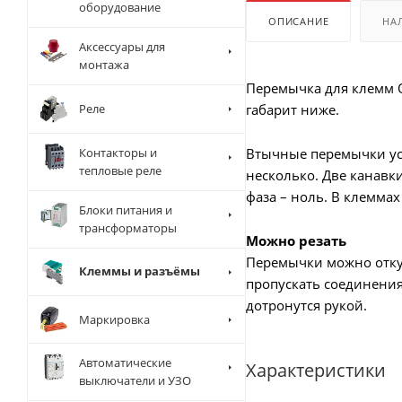
оборудование
ОПИСАНИЕ
НА
Аксессуары для
монтажа
Перемычка для клемм O
Реле
габарит ниже.
Контакторы и
Втычные перемычки ус
тепловые реле
несколько. Две канав
фаза – ноль. В клемма
Блоки питания и
трансформаторы
Можно резать
Перемычки можно отку
Клеммы и разъёмы
пропускать соединения
дотронутся рукой.
Маркировка
Автоматические
Характеристики
выключатели и УЗО