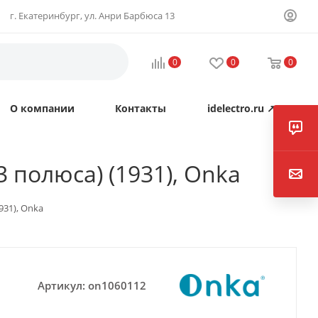
г. Екатеринбург, ул. Анри Барбюса 13
0
0
0
О компании
Контакты
idelectro.ru ↗
3 полюса) (1931), Onka
931), Onka
Артикул:
on1060112