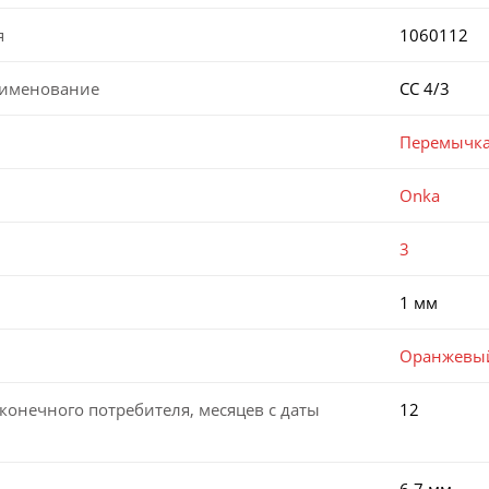
я
1060112
аименование
CC 4/3
Перемычк
Onka
3
1 мм
Оранжевы
конечного потребителя, месяцев с даты
12
6,7 мм