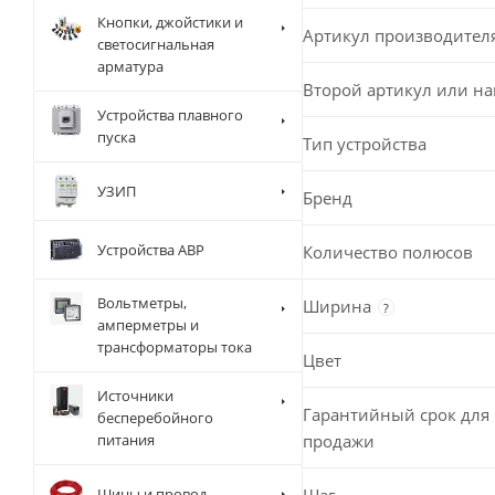
Кнопки, джойстики и
Артикул производител
светосигнальная
арматура
Второй артикул или н
Устройства плавного
пуска
Тип устройства
УЗИП
Бренд
Устройства АВР
Количество полюсов
Вольтметры,
Ширина
?
амперметры и
трансформаторы тока
Цвет
Источники
Гарантийный срок для 
бесперебойного
продажи
питания
Шины и провод
Шаг