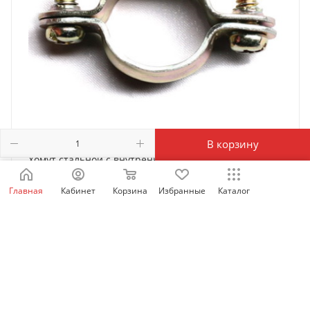
В корзину
Хомут стальной с внутренней резьбой М6, д.32мм,
dkc58032
Главная
Кабинет
Корзина
Избранные
Каталог
Есть в наличии: 5200
77
₽
/шт