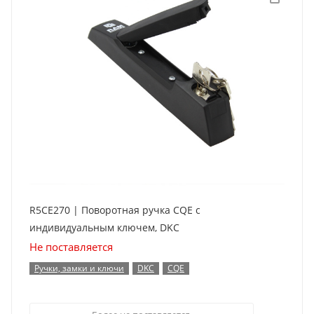
R5CE270 | Поворотная ручка CQE с
индивидуальным ключем, DKC
Не поставляется
Ручки, замки и ключи
DKC
CQE