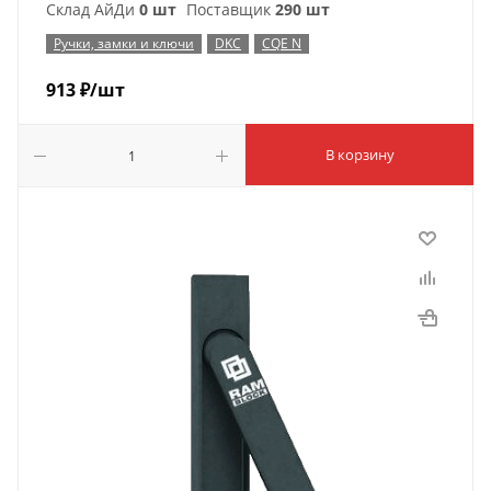
Склад АйДи
0 шт
Поставщик
290 шт
Ручки, замки и ключи
DKC
CQE N
913
₽
/шт
В корзину