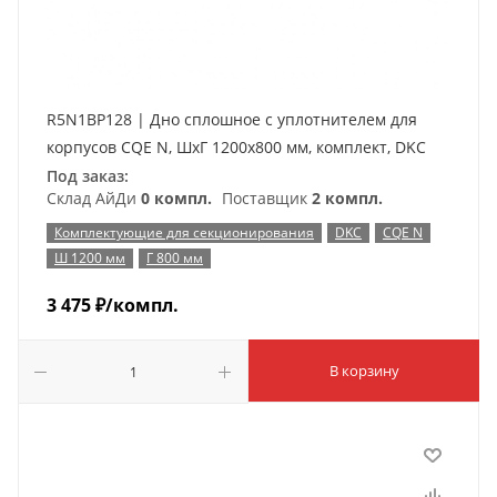
R5N1BP128 | Дно сплошное с уплотнителем для
корпусов CQE N, ШхГ 1200х800 мм, комплект, DKC
Под заказ:
Склад АйДи
0 компл.
Поставщик
2 компл.
Комплектующие для секционирования
DKC
CQE N
Ш 1200 мм
Г 800 мм
3 475
₽
/компл.
В корзину