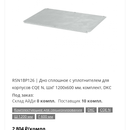
R5N1BP126 | Дно сплошное с уплотнителем для
корпусов CQE N, ШхГ 1200х600 мм, комплект, DKC
Под заказ:
Склад АйДи
0 компл.
Поставщик
10 компл.
Комплектующие для секционирования
DKC
CQE N
Ш 1200 мм
Г 600 мм
2 804
₽
/компл.