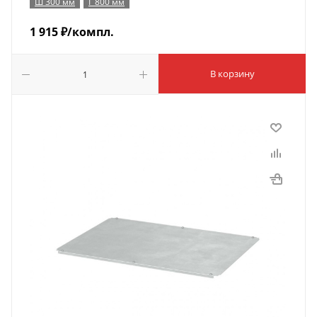
Ш 300 мм
Г 800 мм
1 915
₽
/компл.
В корзину