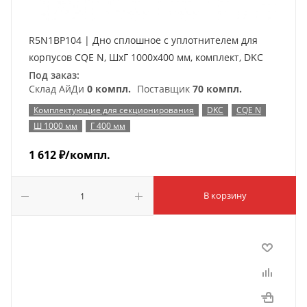
R5N1BP104 | Дно сплошное с уплотнителем для
корпусов CQE N, ШхГ 1000х400 мм, комплект, DKC
Под заказ:
Склад АйДи
0 компл.
Поставщик
70 компл.
Комплектующие для секционирования
DKC
CQE N
Ш 1000 мм
Г 400 мм
1 612
₽
/компл.
В корзину