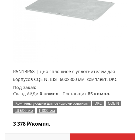
R5N1BP68 | Дно сплошное с уплотнителем для
корпусов CQE N, ШхГ 600х800 мм, комплект, DKC
Под заказ:
Склад АйДи
0 компл.
Поставщик
85 компл.
Комплектующие для секционирования
DKC
CQE N
Ш 600 мм
Г 800 мм
3 378
₽
/компл.