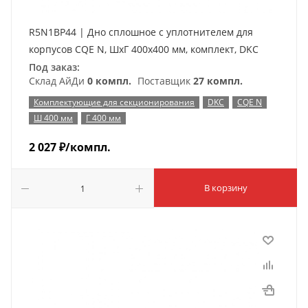
R5N1BP44 | Дно сплошное с уплотнителем для
корпусов CQE N, ШхГ 400х400 мм, комплект, DKC
Под заказ:
Склад АйДи
0 компл.
Поставщик
27 компл.
Комплектующие для секционирования
DKC
CQE N
Ш 400 мм
Г 400 мм
2 027
₽
/компл.
В корзину