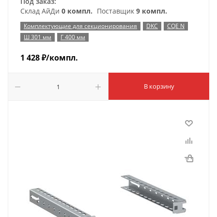
Под заказ:
Склад АйДи
0 компл.
Поставщик
9 компл.
Комплектующие для секционирования
DKC
CQE N
Ш 301 мм
Г 400 мм
1 428
₽
/компл.
В корзину