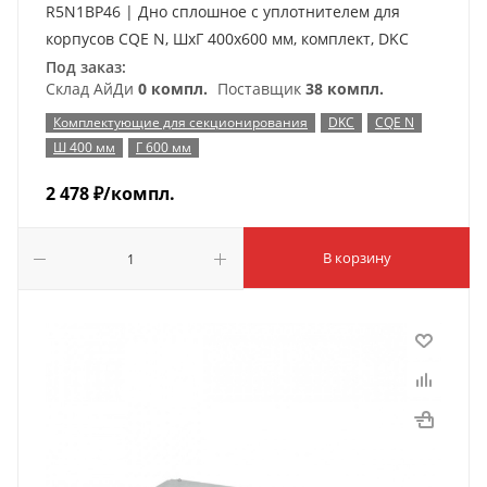
R5N1BP46 | Дно сплошное с уплотнителем для
корпусов CQE N, ШхГ 400х600 мм, комплект, DKC
Под заказ:
Склад АйДи
0 компл.
Поставщик
38 компл.
Комплектующие для секционирования
DKC
CQE N
Ш 400 мм
Г 600 мм
2 478
₽
/компл.
В корзину