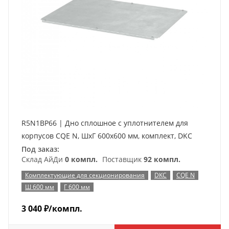
R5N1BP66 | Дно сплошное с уплотнителем для
корпусов CQE N, ШхГ 600х600 мм, комплект, DKC
Под заказ:
Склад АйДи
0 компл.
Поставщик
92 компл.
Комплектующие для секционирования
DKC
CQE N
Ш 600 мм
Г 600 мм
3 040
₽
/компл.