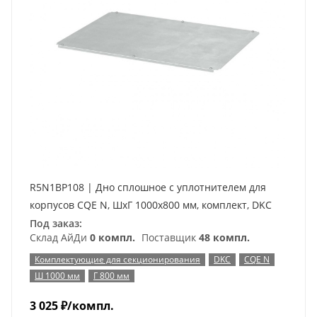
R5N1BP108 | Дно сплошное с уплотнителем для
корпусов CQE N, ШхГ 1000х800 мм, комплект, DKC
Под заказ:
Склад АйДи
0 компл.
Поставщик
48 компл.
Комплектующие для секционирования
DKC
CQE N
Ш 1000 мм
Г 800 мм
3 025
₽
/компл.