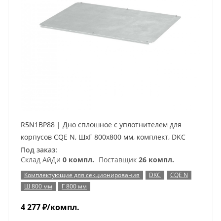
R5N1BP88 | Дно сплошное с уплотнителем для
корпусов CQE N, ШхГ 800х800 мм, комплект, DKC
Под заказ:
Склад АйДи
0 компл.
Поставщик
26 компл.
Комплектующие для секционирования
DKC
CQE N
Ш 800 мм
Г 800 мм
4 277
₽
/компл.