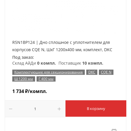
R5N1BP124 | Дно сплошное с уплотнителем для
корпусов CQE N, ШхГ 1200х400 мм, комплект, DKC
Под заказ:
Склад АйДи
0 компл.
Поставщик
10 компл.
Комплектующие для секционирования
DKC
CQE N
Ш 1200 мм
Г 400 мм
1 734
₽
/компл.
В корзину