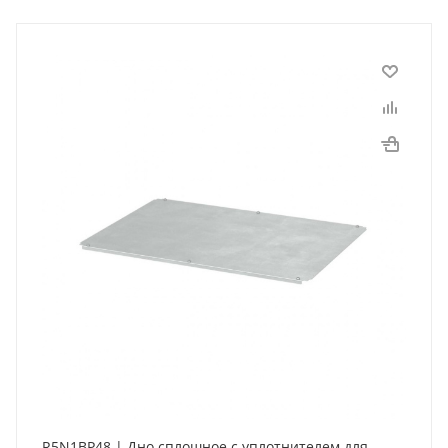
R5N1BP48 | Дно сплошное с уплотнителем для