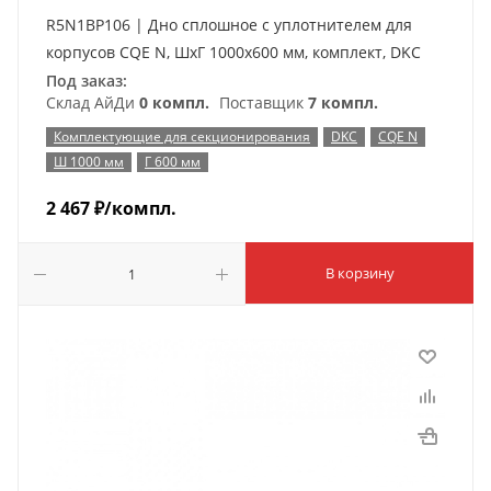
R5N1BP106 | Дно сплошное с уплотнителем для
корпусов CQE N, ШхГ 1000х600 мм, комплект, DKC
Под заказ:
Склад АйДи
0 компл.
Поставщик
7 компл.
Комплектующие для секционирования
DKC
CQE N
Ш 1000 мм
Г 600 мм
2 467
₽
/компл.
В корзину