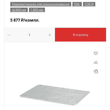
Комплектующие для секционирования
DKC
CQE N
Ш 600 мм
Г 800 мм
5 877
₽
/компл.
В корзину