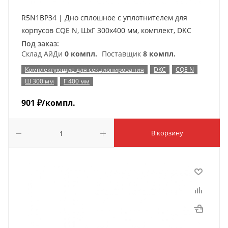
R5N1BP34 | Дно сплошное с уплотнителем для
корпусов CQE N, ШхГ 300х400 мм, комплект, DKC
Под заказ:
Склад АйДи
0 компл.
Поставщик
8 компл.
Комплектующие для секционирования
DKC
CQE N
Ш 300 мм
Г 400 мм
901
₽
/компл.
В корзину