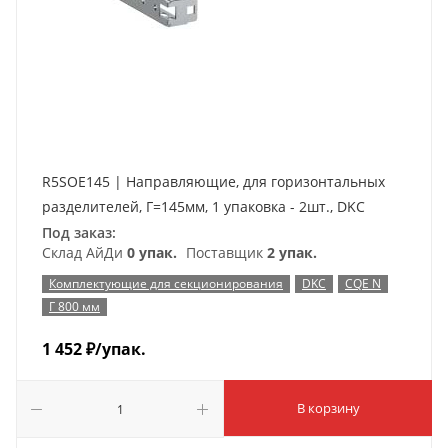
R5SOE145 | Направляющие, для горизонтальных
разделителей, Г=145мм, 1 упаковка - 2шт., DKC
Под заказ:
Склад АйДи
0 упак.
Поставщик
2 упак.
Комплектующие для секционирования
DKC
CQE N
Г 800 мм
1 452
₽
/упак.
В корзину