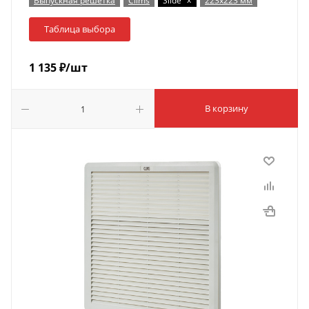
Выпускная решетка
Clims
Slide
223x223 мм
Таблица выбора
1 135
₽
/шт
В корзину