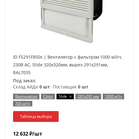
ID FS291F850s | Вентилятор с фильтром 1000 м3/ч,
230В AC, Slide 320х320мм, вырез 291x291мм,
RAL7035
Под заказ:
Склад АйДи
0 шт
Поставщик
0 шт
x
Вентилятор
Clims
Slide
291x291 мм
1000 м³/ч
700 м³/ч
Таблица выбора
12 632
₽
/шт