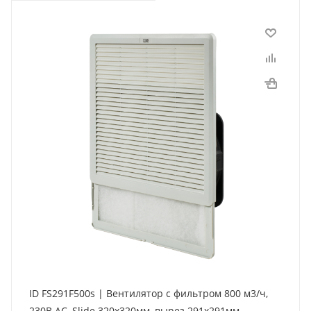
ID FS291F500s | Вентилятор с фильтром 800 м3/ч,
230В AC, Slide 320х320мм, вырез 291x291мм,