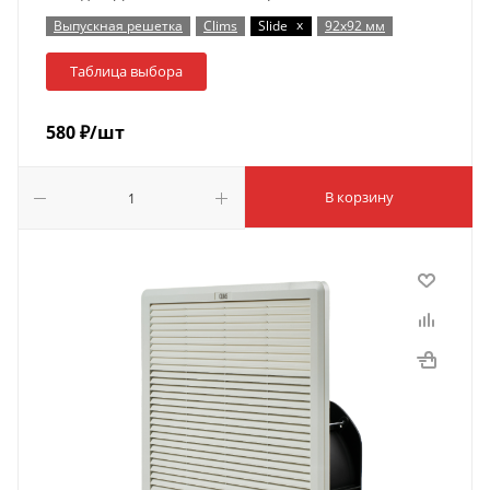
x
Выпускная решетка
Clims
Slide
92х92 мм
Таблица выбора
580
₽
/шт
В корзину