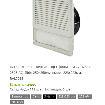
ID FS223F190s | Вентилятор с фильтром 272 м3/ч,
230В AC, Slide 250х250мм, вырез 223x223мм,
RAL7035
Есть в наличии:
Склад АйДи
118 шт
Поставщик
0 шт
x
Вентилятор
Clims
Slide
223x223 мм
272 м³/ч
200 м³/ч