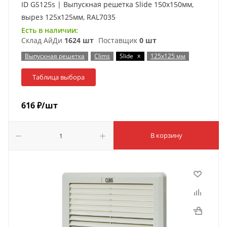
ID GS125s | Выпускная решетка Slide 150х150мм,
вырез 125х125мм, RAL7035
Есть в наличии:
Склад АйДи
1624 шт
Поставщик
0 шт
x
Выпускная решетка
Clims
Slide
125x125 мм
Таблица выбора
616
₽
/шт
В корзину