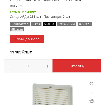
RAL7035
Есть в наличии:
Склад АйДи
255 шт
Поставщик
0 шт
x
Вентилятор
Clims
Slide
291x291 мм
800 м³/ч
480 м³/ч
Таблица выбора
11 105
₽
/шт
В корзину