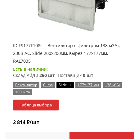
ID FS177F108s | Вентилятор с фильтром 138 м3/ч,
230В AC, Slide 200x200мм, вырез 177x177мм,
RAL7035
Есть в наличии:
Склад АйДи
260 шт
Поставщик
0 шт
x
Вентилятор
Clims
Slide
177x177 мм
138 м³/ч
100 м³/ч
Таблица выбора
2 814
₽
/шт