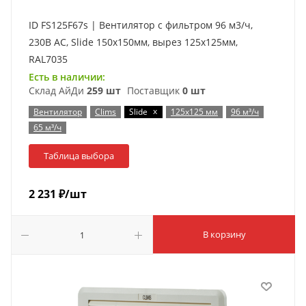
ID FS125F67s | Вентилятор с фильтром 96 м3/ч,
230В AC, Slide 150х150мм, вырез 125x125мм,
RAL7035
Есть в наличии:
Склад АйДи
259 шт
Поставщик
0 шт
x
Вентилятор
Clims
Slide
125x125 мм
96 м³/ч
65 м³/ч
Таблица выбора
2 231
₽
/шт
В корзину