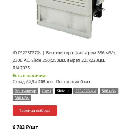
ID FS223F270s | Вентилятор с фильтром 586 м3/ч,
230В AC, Slide 250х250мм, вырез 223x223мм,
RAL7035
Есть в наличии:
Склад АйДи
205 шт
Поставщик
0 шт
x
Вентилятор
Clims
Slide
223x223 мм
586 м³/ч
380 м³/ч
Таблица выбора
6 783
₽
/шт