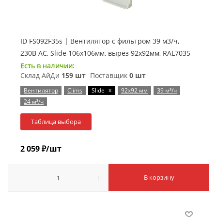
ID FS092F35s | Вентилятор с фильтром 39 м3/ч,
230В AC, Slide 106х106мм, вырез 92x92мм, RAL7035
Есть в наличии:
Склад АйДи
159 шт
Поставщик
0 шт
x
Вентилятор
Clims
Slide
92х92 мм
39 м³/ч
24 м³/ч
Таблица выбора
2 059
₽
/шт
В корзину