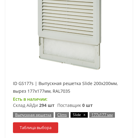
ID GS177s | Выпускная решетка Slide 200x200мм,
вырез 177х177мм, RAL7035
Есть в наличии:
Склад АйДи
294 шт
Поставщик
0 шт
x
Выпускная решетка
Clims
Slide
177x177 мм
Таблица выбора