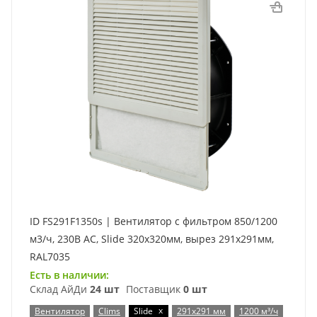
ID FS291F1350s | Вентилятор с фильтром 850/1200
м3/ч, 230В AC, Slide 320х320мм, вырез 291x291мм,
RAL7035
Есть в наличии:
Склад АйДи
24 шт
Поставщик
0 шт
x
Вентилятор
Clims
Slide
291x291 мм
1200 м³/ч