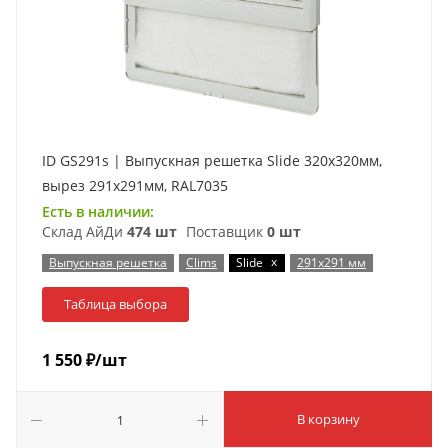
ID GS291s | Выпускная решетка Slide 320х320мм,
вырез 291х291мм, RAL7035
Есть в наличии:
Склад АйДи
474 шт
Поставщик
0 шт
x
Выпускная решетка
Clims
Slide
291x291 мм
Таблица выбора
1 550
₽
/шт
В корзину