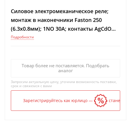
Силовое электромеханическое реле;
монтаж в наконечники Faston 250
(6.3x0.8мм); 1NO 30A; контакты AgCdO
(зазор ≥ 3мм); катушка 24В DC; степень
Подробности
защиты R
Товар более не поставляется. Подобрать
аналог
Запросим актуальную цену, уточним возможность поставки,
срок и свяжемся с вами
Зарегистрируйтесь как юрлицо — и цена станет ниж