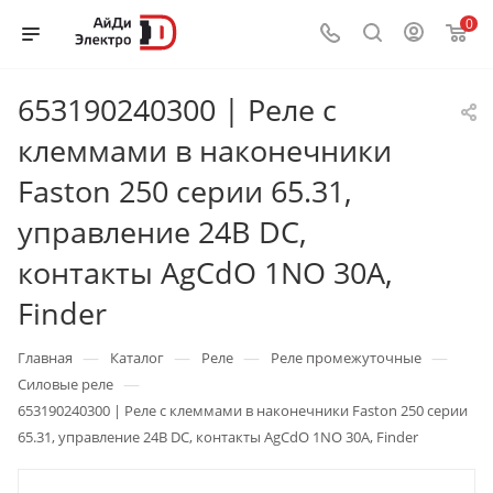
0
653190240300 | Реле с
клеммами в наконечники
Faston 250 серии 65.31,
управление 24В DC,
контакты AgCdO 1NO 30А,
Finder
—
—
—
—
Главная
Каталог
Реле
Реле промежуточные
—
Силовые реле
653190240300 | Реле с клеммами в наконечники Faston 250 серии
65.31, управление 24В DC, контакты AgCdO 1NO 30А, Finder