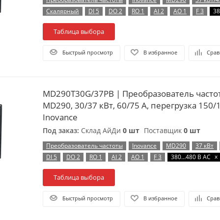
Скалярный
DI 5
DO 2
RO 1
AI 2
AO 1
F 3
38
Таблица выбора
Быстрый просмотр
В избранное
Срав
MD290T30G/37PB | Преобразователь частоты, серия
MD290, 30/37 кВт, 60/75 А, перегрузка 150/
Inovance
Под заказ:
Склад АйДи
0 шт
Поставщик
0 шт
Преобразователь частоты
Inovance
MD290
37 кВт
x
DI 5
DO 2
RO 1
AI 2
AO 1
F 3
380…480 В AC
Таблица выбора
Быстрый просмотр
В избранное
Срав