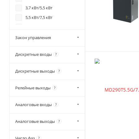
3,7 кВт/5,5 кВт
5,5 кВт/7,5 кВт
7,5 кВт/11 кВт
15 кВт
Закон управления
15 кВт/18,5 кВт
Дискретные входы
?
18,5 кВт/22 кВт
22 кВт/30 кВт
Дискретные выходы
?
37 кВт
37 кВт/45 кВт
Релейные выходы
?
45 кВт/55 кВт
55 кВт/75 кВт
Аналоговые входы
?
75 кВт/90 кВт
Аналоговые выходы
?
90 кВт/110 кВт
110 кВт/132 кВт
Число фаз
?