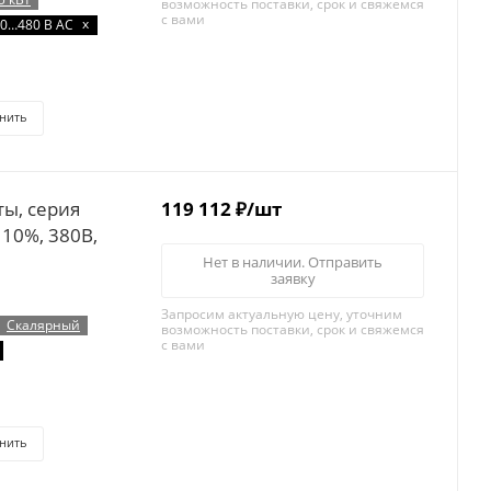
возможность поставки, срок и свяжемся
с вами
x
0…480 В AC
нить
119 112
₽
/шт
110%, 380В,
Нет в наличии. Отправить
заявку
Запросим актуальную цену, уточним
Скалярный
возможность поставки, срок и свяжемся
с вами
нить