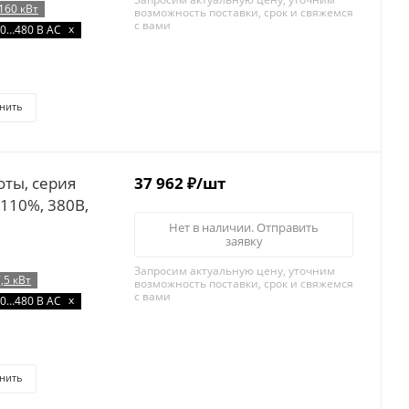
160 кВт
возможность поставки, срок и свяжемся
с вами
x
0…480 В AC
нить
37 962
₽
/шт
/110%, 380B,
Нет в наличии. Отправить
заявку
Запросим актуальную цену, уточним
7,5 кВт
возможность поставки, срок и свяжемся
с вами
x
0…480 В AC
нить