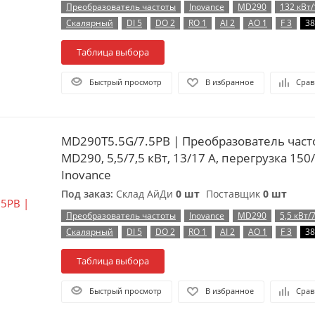
Преобразователь частоты
Inovance
MD290
132 кВт/
Скалярный
DI 5
DO 2
RO 1
AI 2
AO 1
F 3
38
Таблица выбора
Быстрый просмотр
В избранное
Срав
MD290T5.5G/7.5PB | Преобразователь частоты, серия
MD290, 5,5/7,5 кВт, 13/17 А, перегрузка 150
Inovance
Под заказ:
Склад АйДи
0 шт
Поставщик
0 шт
Преобразователь частоты
Inovance
MD290
5,5 кВт/
Скалярный
DI 5
DO 2
RO 1
AI 2
AO 1
F 3
38
Таблица выбора
Быстрый просмотр
В избранное
Срав