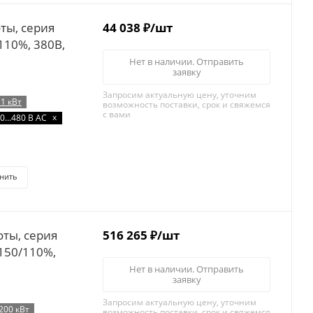
44 038
₽
/шт
/110%, 380B,
Нет в наличии. Отправить
заявку
Запросим актуальную цену, уточним
11 кВт
возможность поставки, срок и свяжемся
с вами
x
0…480 В AC
нить
516 265
₽
/шт
 150/110%,
Нет в наличии. Отправить
заявку
Запросим актуальную цену, уточним
200 кВт
возможность поставки, срок и свяжемся