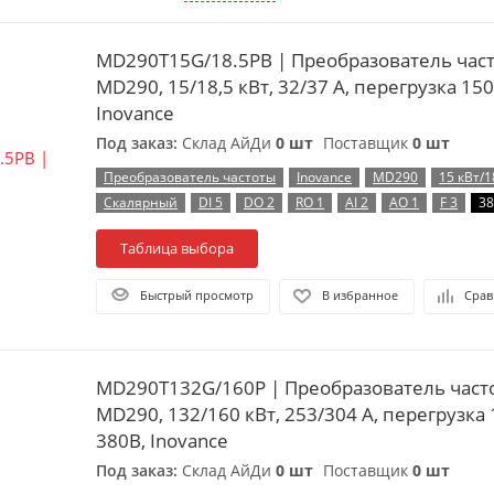
MD290T15G/18.5PB | Преобразователь частоты, серия
MD290, 15/18,5 кВт, 32/37 А, перегрузка 15
Inovance
Под заказ:
Склад АйДи
0 шт
Поставщик
0 шт
Преобразователь частоты
Inovance
MD290
15 кВт/1
Скалярный
DI 5
DO 2
RO 1
AI 2
AO 1
F 3
38
Таблица выбора
Быстрый просмотр
В избранное
Срав
MD290T132G/160P | Преобразователь частоты, серия
MD290, 132/160 кВт, 253/304 А, перегрузка
380B, Inovance
Под заказ:
Склад АйДи
0 шт
Поставщик
0 шт