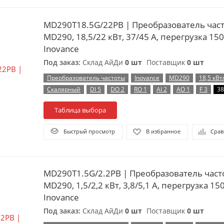
MD290T18.5G/22PB | Преобразователь частоты, серия
MD290, 18,5/22 кВт, 37/45 А, перегрузка 15
Inovance
Под заказ:
Склад АйДи
0 шт
Поставщик
0 шт
Преобразователь частоты
Inovance
MD290
18,5 кВт
Скалярный
DI 5
DO 2
RO 1
AI 2
AO 1
F 3
38
Таблица выбора
Быстрый просмотр
В избранное
Срав
MD290T1.5G/2.2PB | Преобразователь частоты, серия
MD290, 1,5/2,2 кВт, 3,8/5,1 А, перегрузка 15
Inovance
Под заказ:
Склад АйДи
0 шт
Поставщик
0 шт