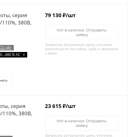
79 130
₽
/шт
0/110%, 380B,
Нет в наличии. Отправить
заявку
Запросим актуальную цену, уточним
/22 кВт
возможность поставки, срок и свяжемся
с вами
x
0…480 В AC
нить
23 615
₽
/шт
0/110%, 380B,
Нет в наличии. Отправить
заявку
Запросим актуальную цену, уточним