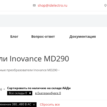
shop@idelectro.ru
Блог
Вопрос-ответ
Документация
ли Inovance MD290
ные преобразователи Inovance MD290
Сортировать по наличию на складе АйДи
е)
Все склады 0
в Екатеринбурге 0
яжение 380…480 В AC
x
Сбросить все