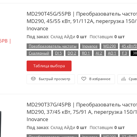
MD290T45G/55PB | Преобразователь частоты, серия
MD290, 45/55 кВт, 91/112А, перегрузка 150
Inovance
Под заказ:
Склад АйДи
0 шт
Поставщик
0 шт
Преобразователь частоты
Inovance
MD290
45 кВт/5
Скалярный
DI 5
DO 2
RO 1
AI 2
AO 1
F 3
38
Таблица выбора
Быстрый просмотр
В избранное
Срав
MD290T37G/45PB | Преобразователь частоты, серия
MD290, 37/45 кВт, 75/91 А, перегрузка 150/
Inovance
Под заказ:
Склад АйДи
0 шт
Поставщик
0 шт
Преобразователь частоты
Inovance
MD290
37 кВт/4