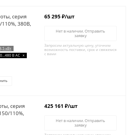
65 295
₽
/шт
0/110%, 380B,
Нет в наличии. Отправить
заявку
Запросим актуальную цену, уточним
8,5 кВт
возможность поставки, срок и свяжемся
с вами
x
0…480 В AC
нить
425 161
₽
/шт
 150/110%,
Нет в наличии. Отправить
заявку
Запросим актуальную цену, уточним