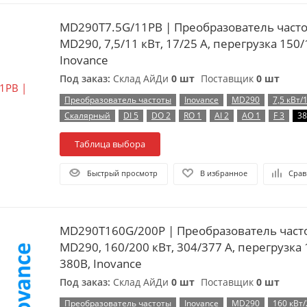
MD290T7.5G/11PB | Преобразователь частоты, серия
MD290, 7,5/11 кВт, 17/25 А, перегрузка 150
Inovance
Под заказ:
Склад АйДи
0 шт
Поставщик
0 шт
Преобразователь частоты
Inovance
MD290
7,5 кВт/
Скалярный
DI 5
DO 2
RO 1
AI 2
AO 1
F 3
38
Таблица выбора
Быстрый просмотр
В избранное
Срав
MD290T160G/200P | Преобразователь частоты, серия
MD290, 160/200 кВт, 304/377 А, перегрузка
380B, Inovance
Под заказ:
Склад АйДи
0 шт
Поставщик
0 шт
Преобразователь частоты
Inovance
MD290
160 кВт/