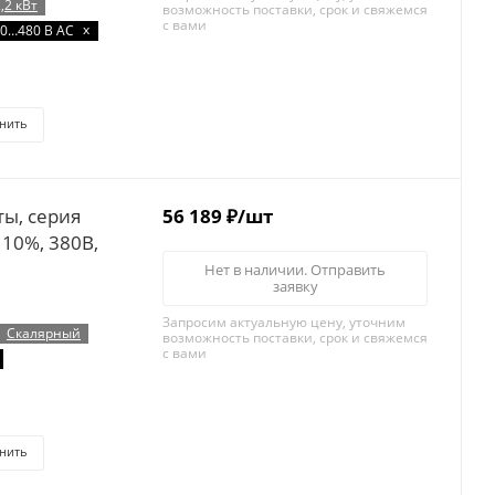
2,2 кВт
возможность поставки, срок и свяжемся
с вами
x
0…480 В AC
нить
56 189
₽
/шт
110%, 380B,
Нет в наличии. Отправить
заявку
Запросим актуальную цену, уточним
Скалярный
возможность поставки, срок и свяжемся
с вами
нить