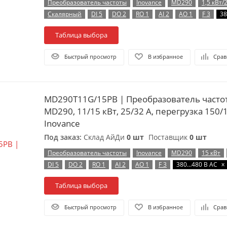
Преобразователь частоты
Inovance
MD290
1,5 кВт/
Скалярный
DI 5
DO 2
RO 1
AI 2
AO 1
F 3
38
Таблица выбора
Быстрый просмотр
В избранное
Срав
MD290T11G/15PB | Преобразователь частоты, серия
MD290, 11/15 кВт, 25/32 А, перегрузка 150/
Inovance
Под заказ:
Склад АйДи
0 шт
Поставщик
0 шт
Преобразователь частоты
Inovance
MD290
15 кВт
x
DI 5
DO 2
RO 1
AI 2
AO 1
F 3
380…480 В AC
Таблица выбора
Быстрый просмотр
В избранное
Срав