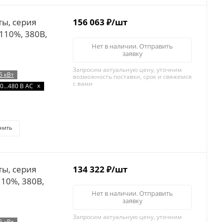
156 063
₽
/шт
/110%, 380В,
Нет в наличии. Отправить
заявку
Запросим актуальную цену, уточним
5 кВт
возможность поставки, срок и свяжемся
с вами
x
0…480 В AC
нить
134 322
₽
/шт
110%, 380B,
Нет в наличии. Отправить
заявку
Запросим актуальную цену, уточним
5 кВт