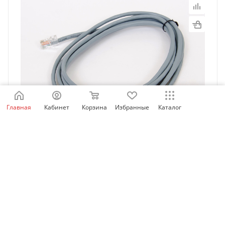
Главная
Кабинет
Корзина
Избранные
Каталог
MDCAB | Соединительный кабель для выносной
панели управления, 3м, Inovance
Есть в наличии: 90
897.06
₽
/шт