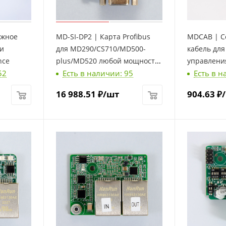
ажное
MD-SI-DP2 | Карта Profibus
MDCAB | С
ли
для MD290/CS710/MD500-
кабель дл
nce
plus/MD520 любой мощности
управления
52
Есть в наличии: 95
Есть в н
, Inovance
16 988.51
₽
/шт
904.63
₽