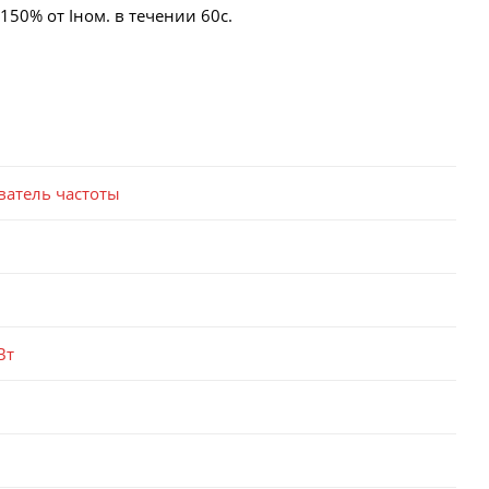
50% от Iном. в течении 60с.
ватель частоты
Вт