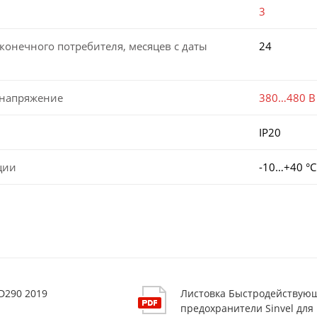
3
конечного потребителя, месяцев с даты
24
 напряжение
380…480 В
IP20
ции
-10…+40 °С
D290 2019
Листовка Быстродействую
предохранители Sinvel для