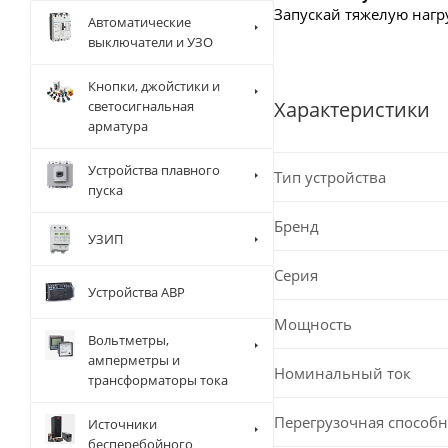
Запускай тяжелую нагр
Автоматические
выключатели и УЗО
Кнопки, джойстики и
Характеристики
светосигнальная
арматура
Устройства плавного
Тип устройства
пуска
Бренд
УЗИП
Серия
Устройства АВР
Мощность
Вольтметры,
амперметры и
Номинальный ток
трансформаторы тока
Перегрузочная способн
Источники
бесперебойного