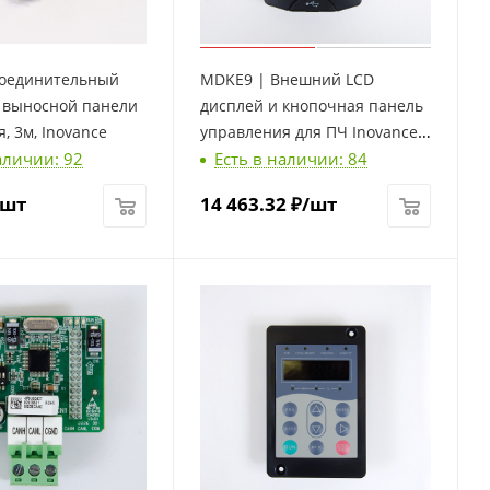
оединительный
MDKE9 | Внешний LCD
я выносной панели
дисплей и кнопочная панель
, 3м, Inovance
управления для ПЧ Inovance,
аличии: 92
Есть в наличии: 84
Inovance
/шт
14 463.32
₽
/шт