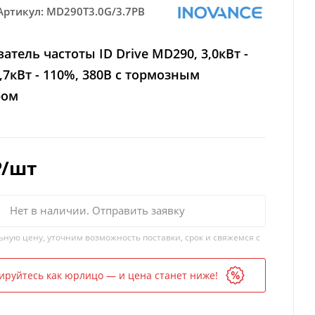
Артикул:
MD290T3.0G/3.7PB
атель частоты ID Drive MD290, 3,0кВт -
,7кВт - 110%, 380В с тормозным
ром
₽
/шт
Нет в наличии. Отправить заявку
ьную цену, уточним возможность поставки, срок и свяжемся с
ируйтесь как юрлицо — и цена станет ниже!