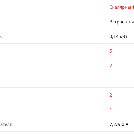
Скалярны
Встроенн
ь
0,14 кВт
5
2
1
2
1
ателя
7,2/9,0 А