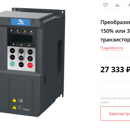
Преобразов
150% или 3
транзисто
Подробности
27 333
Запросим актуал
вами
Зарегистр