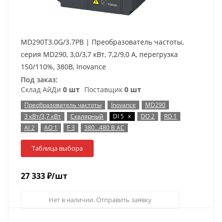
MD290T3.0G/3.7PB | Преобразователь частоты,
серия MD290, 3,0/3,7 кВт, 7,2/9,0 А, перегрузка
150/110%, 380B, Inovance
Под заказ:
Склад АйДи
0 шт
Поставщик
0 шт
Преобразователь частоты
Inovance
MD290
x
3 кВт/3,7 кВт
Скалярный
DI 5
DO 2
RO 1
AI 2
AO 1
F 3
380…480 В AC
Таблица выбора
27 333
₽
/шт
Нет в наличии. Отправить заявку