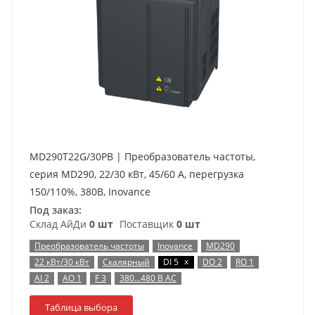
MD290T22G/30PB | Преобразователь частоты,
серия MD290, 22/30 кВт, 45/60 А, перегрузка
150/110%, 380B, Inovance
Под заказ:
Склад АйДи
0 шт
Поставщик
0 шт
Преобразователь частоты
Inovance
MD290
x
22 кВт/30 кВт
Скалярный
DI 5
DO 2
RO 1
AI 2
AO 1
F 3
380…480 В AC
Таблица выбора