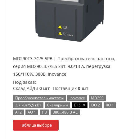
MD290T3.7G/5.5PB | Преобразователь частоты,
серия MD290, 3,7/5,5 кВт, 9,0/13 А, перегрузка
150/110%, 380B, Inovance
Под заказ:
Склад АйДи
0 шт
Поставщик
0 шт
Преобразователь частоты
Inovance
MD290
x
3,7 кВт/5,5 кВт
Скалярный
DI 5
DO 2
RO 1
AI 2
AO 1
F 3
380…480 В AC
Таблица выбора