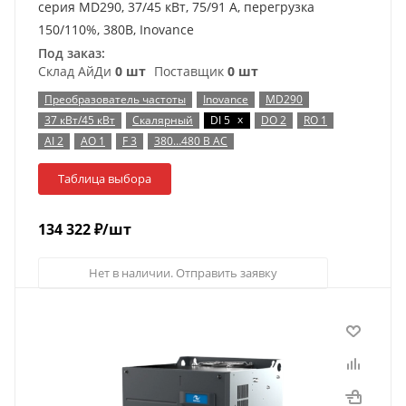
серия MD290, 37/45 кВт, 75/91 А, перегрузка
150/110%, 380B, Inovance
Под заказ:
Склад АйДи
0 шт
Поставщик
0 шт
Преобразователь частоты
Inovance
MD290
x
37 кВт/45 кВт
Скалярный
DI 5
DO 2
RO 1
AI 2
AO 1
F 3
380…480 В AC
Таблица выбора
134 322
₽
/шт
Нет в наличии. Отправить заявку