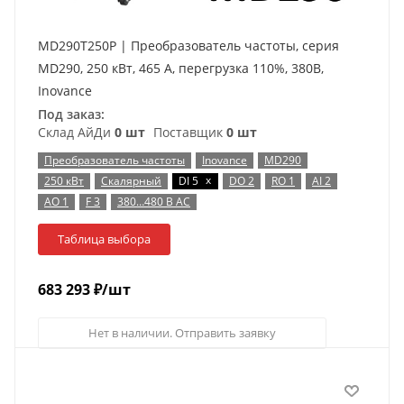
MD290T250P | Преобразователь частоты, серия
MD290, 250 кВт, 465 А, перегрузка 110%, 380B,
Inovance
Под заказ:
Склад АйДи
0 шт
Поставщик
0 шт
Преобразователь частоты
Inovance
MD290
x
250 кВт
Скалярный
DI 5
DO 2
RO 1
AI 2
AO 1
F 3
380…480 В AC
Таблица выбора
683 293
₽
/шт
Нет в наличии. Отправить заявку