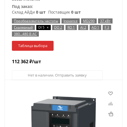
Под заказ:
Склад АйДи
0 шт
Поставщик
0 шт
Преобразователь частоты
Inovance
MD290
37 кВт
x
Скалярный
DI 5
DO 2
RO 1
AI 2
AO 1
F 3
380…480 В AC
Таблица выбора
112 362
₽
/шт
Нет в наличии. Отправить заявку