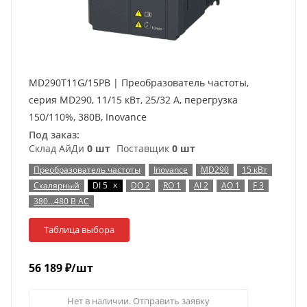
MD290T11G/15PB | Преобразователь частоты,
серия MD290, 11/15 кВт, 25/32 А, перегрузка
150/110%, 380B, Inovance
Под заказ:
Склад АйДи
0 шт
Поставщик
0 шт
Преобразователь частоты
Inovance
MD290
15 кВт
x
Скалярный
DI 5
DO 2
RO 1
AI 2
AO 1
F 3
380…480 В AC
Таблица выбора
56 189
₽
/шт
Нет в наличии. Отправить заявку