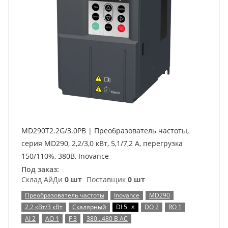
MD290T2.2G/3.0PB | Преобразователь частоты,
серия MD290, 2,2/3,0 кВт, 5,1/7,2 А, перегрузка
150/110%, 380B, Inovance
Под заказ:
Склад АйДи
0 шт
Поставщик
0 шт
Преобразователь частоты
Inovance
MD290
x
2,2 кВт/3 кВт
Скалярный
DI 5
DO 2
RO 1
AI 2
AO 1
F 3
380…480 В AC