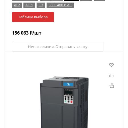
AI 2
AO 1
F 3
380…480 В AC
Таблица выбора
156 063
₽
/шт
Нет в наличии. Отправить заявку