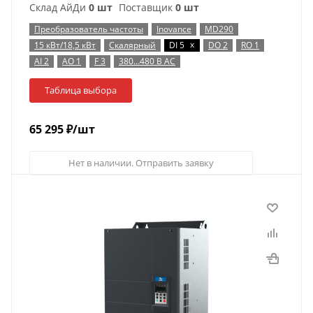
Склад АйДи
0 шт
Поставщик
0 шт
Преобразователь частоты
Inovance
MD290
x
15 кВт/18,5 кВт
Скалярный
DI 5
DO 2
RO 1
AI 2
AO 1
F 3
380…480 В AC
Таблица выбора
65 295
₽
/шт
Нет в наличии. Отправить заявку