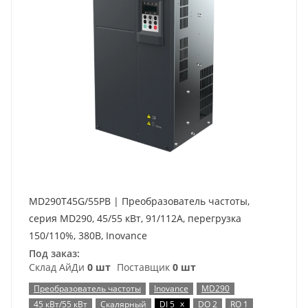
MD290T45G/55PB | Преобразователь частоты,
серия MD290, 45/55 кВт, 91/112А, перегрузка
150/110%, 380В, Inovance
Под заказ:
Склад АйДи
0 шт
Поставщик
0 шт
Преобразователь частоты
Inovance
MD290
x
45 кВт/55 кВт
Скалярный
DI 5
DO 2
RO 1