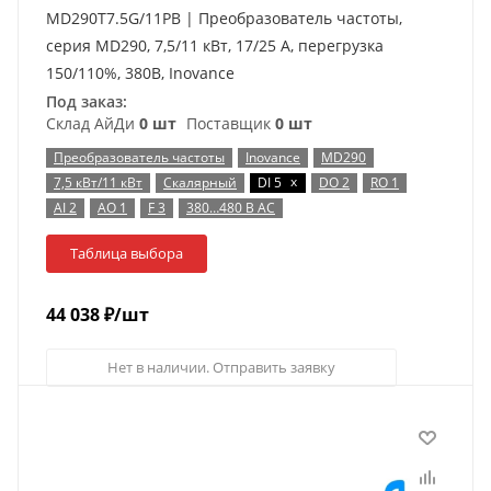
MD290T7.5G/11PB | Преобразователь частоты,
серия MD290, 7,5/11 кВт, 17/25 А, перегрузка
150/110%, 380B, Inovance
Под заказ:
Склад АйДи
0 шт
Поставщик
0 шт
Преобразователь частоты
Inovance
MD290
x
7,5 кВт/11 кВт
Скалярный
DI 5
DO 2
RO 1
AI 2
AO 1
F 3
380…480 В AC
Таблица выбора
44 038
₽
/шт
Нет в наличии. Отправить заявку