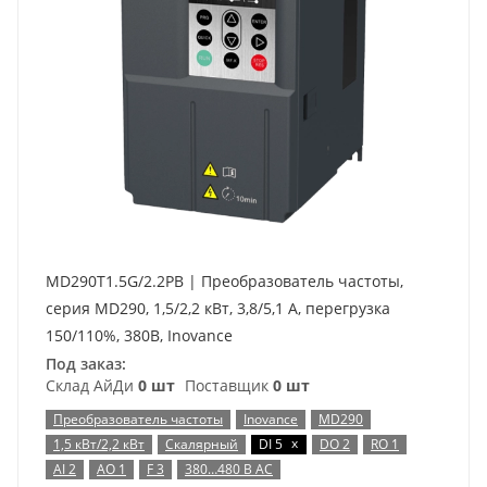
MD290T1.5G/2.2PB | Преобразователь частоты,
серия MD290, 1,5/2,2 кВт, 3,8/5,1 А, перегрузка
150/110%, 380B, Inovance
Под заказ:
Склад АйДи
0 шт
Поставщик
0 шт
Преобразователь частоты
Inovance
MD290
x
1,5 кВт/2,2 кВт
Скалярный
DI 5
DO 2
RO 1
AI 2
AO 1
F 3
380…480 В AC