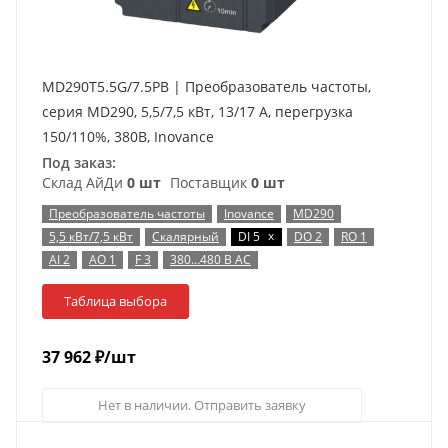
MD290T5.5G/7.5PB | Преобразователь частоты,
серия MD290, 5,5/7,5 кВт, 13/17 А, перегрузка
150/110%, 380B, Inovance
Под заказ:
Склад АйДи
0 шт
Поставщик
0 шт
Преобразователь частоты
Inovance
MD290
x
5,5 кВт/7,5 кВт
Скалярный
DI 5
DO 2
RO 1
AI 2
AO 1
F 3
380…480 В AC
Таблица выбора
37 962
₽
/шт
Нет в наличии. Отправить заявку