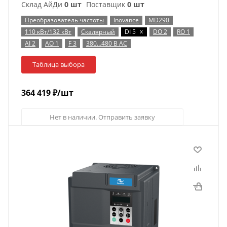
Склад АйДи
0 шт
Поставщик
0 шт
Преобразователь частоты
Inovance
MD290
x
110 кВт/132 кВт
Скалярный
DI 5
DO 2
RO 1
AI 2
AO 1
F 3
380…480 В AC
Таблица выбора
364 419
₽
/шт
Нет в наличии. Отправить заявку