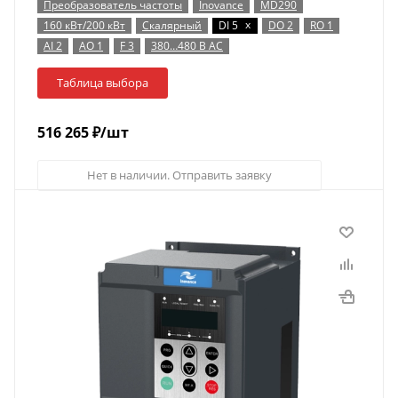
Преобразователь частоты
Inovance
MD290
x
160 кВт/200 кВт
Скалярный
DI 5
DO 2
RO 1
AI 2
AO 1
F 3
380…480 В AC
Таблица выбора
516 265
₽
/шт
Нет в наличии. Отправить заявку