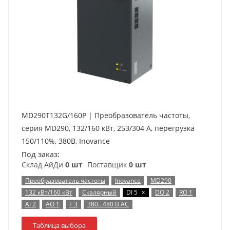
MD290T132G/160P | Преобразователь частоты,
серия MD290, 132/160 кВт, 253/304 А, перегрузка
150/110%, 380B, Inovance
Под заказ:
Склад АйДи
0 шт
Поставщик
0 шт
Преобразователь частоты
Inovance
MD290
x
132 кВт/160 кВт
Скалярный
DI 5
DO 2
RO 1
AI 2
AO 1
F 3
380…480 В AC
Таблица выбора