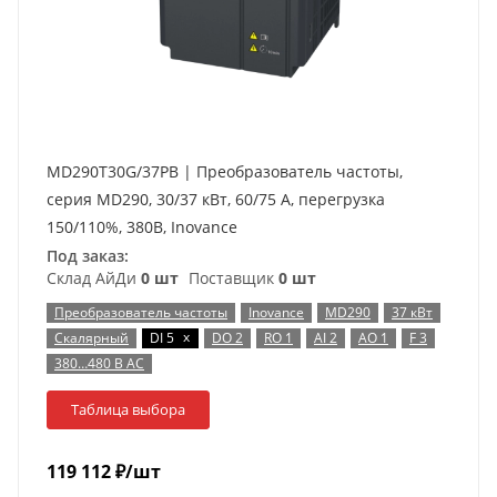
MD290T30G/37PB | Преобразователь частоты,
серия MD290, 30/37 кВт, 60/75 А, перегрузка
150/110%, 380В, Inovance
Под заказ:
Склад АйДи
0 шт
Поставщик
0 шт
Преобразователь частоты
Inovance
MD290
37 кВт
x
Скалярный
DI 5
DO 2
RO 1
AI 2
AO 1
F 3
380…480 В AC
Таблица выбора
119 112
₽
/шт