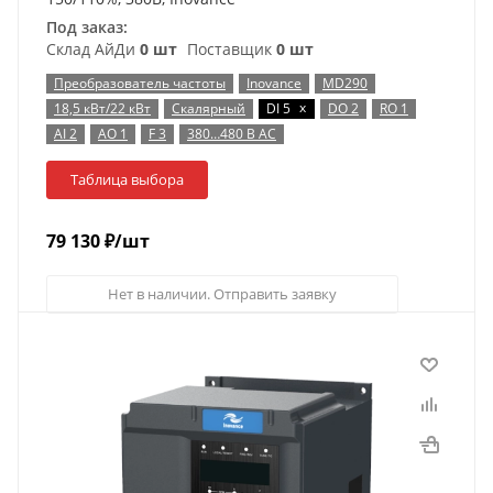
Под заказ:
Склад АйДи
0 шт
Поставщик
0 шт
Преобразователь частоты
Inovance
MD290
x
18,5 кВт/22 кВт
Скалярный
DI 5
DO 2
RO 1
AI 2
AO 1
F 3
380…480 В AC
Таблица выбора
79 130
₽
/шт
Нет в наличии. Отправить заявку