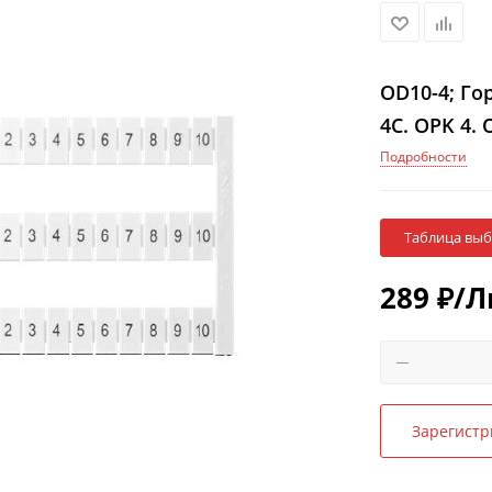
OD10-4; Го
4C. OPK 4. 
Подробности
Таблица вы
289
₽
/Л
Зарегистр