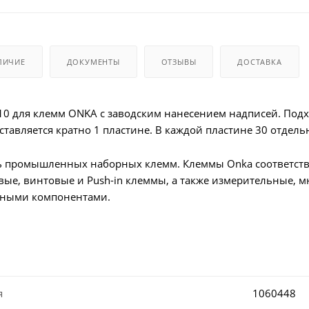
ЛИЧИЕ
ДОКУМЕНТЫ
ОТЗЫВЫ
ДОСТАВКА
 для клемм ONKA с заводским нанесением надписей. Подхо
ставляется кратно 1 пластине. В каждой пластине 30 отдел
 промышленных наборных клемм. Клеммы Onka соответству
вые, винтовые и Push-in клеммы, а также измерительные, м
нными компонентами.
я
1060448