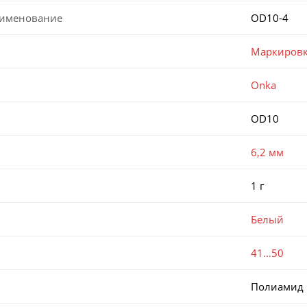
аименование
OD10-4
Маркировк
Onka
OD10
6,2 мм
1 г
Белый
41…50
Полиамид 