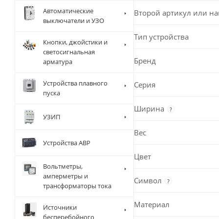
Автоматические
Второй артикул или н
выключатели и УЗО
Тип устройства
Кнопки, джойстики и
светосигнальная
Бренд
арматура
Устройства плавного
Серия
пуска
Ширина
?
УЗИП
Вес
Устройства АВР
Цвет
Вольтметры,
амперметры и
Символ
?
трансформаторы тока
Материал
Источники
бесперебойного