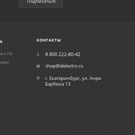
Подписаться
КОНТАКТЫ
А
я и ПО
8 800 222-80-42
ервис
shop@idelectro.ru
т
г. Екатеринбург, ул. Анри
Барбюса 13