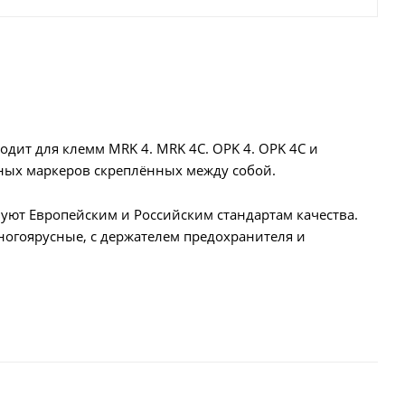
дит для клемм MRK 4. MRK 4C. OPK 4. OPK 4C и
ьных маркеров скреплённых между собой.
ют Европейским и Российским стандартам качества.
ногоярусные, с держателем предохранителя и