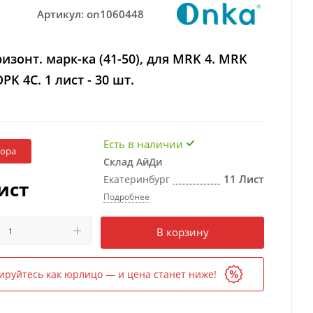
Артикул:
on1060448
ризонт. марк-ка (41-50), для MRK 4. MRK
OPK 4C. 1 лист - 30 шт.
Есть в наличии
бора
Склад АйДи
11 Лист
Екатеринбург
ист
Подробнее
Есть в наличии
в 1 магазине
В корзину
ируйтесь как юрлицо — и цена станет ниже!