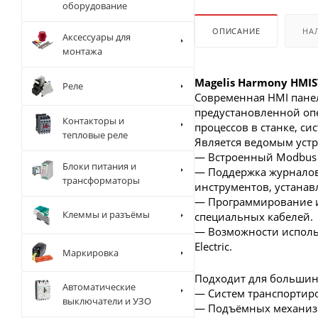
оборудование
ОПИСАНИЕ
НА
Аксессуары для
монтажа
Magelis Harmony HMI
Реле
Современная HMI панел
предустановленной оп
Контакторы и
процессов в станке, с
тепловые реле
Является ведомым устр
— Встроенный Modbus TC
Блоки питания и
— Поддержка журналов
трансформаторы
инструментов, устанав
— Программирование и 
Клеммы и разъёмы
специальных кабелей.
— Возможности исполь
Electric.
Маркировка
Подходит для больши
Автоматические
— Систем транспортир
выключатели и УЗО
— Подъёмных механиз