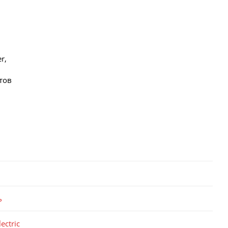
r,
тов
5
ь
ectric