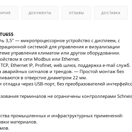
ЛИЧИЕ
ДОКУМЕНТЫ
ОТЗЫВЫ
ДОСТАВКА
STU655
ь 3,5" — микропроцессорное устройство с дисплеем, с
ерационной системой для управления и визуализации
истеме управления климатом или другом оборудовании.
ойством в сети Modbus или Ethernet.
P, Ethernet IP, Profinet, web шлюз, поддержка e-mail служб.
 аварийных сигналов и трендов. — Простой монтаж без
ливаются в отверстие диаметром 22 мм.
отладка через USB-порт, без преобразователей интерфейс
зования терминалов не ограничены контроллерами Schnei
нства промышленных и инфраструктурных применений:
овки материалов.
мов.