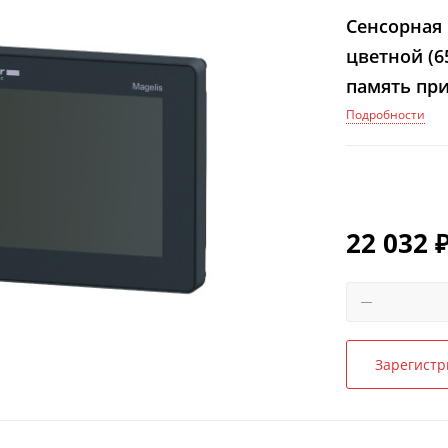
Cенсорная 
цветной (6
память при
Ø22мм
Подробности
22 032
Зарегистр