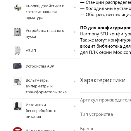
— Станций распределен
Кнопки, джойстики и
— Холодильные устано
светосигнальная
— Обогрев, вентиляци
арматура
ПО для конфигуриро
Устройства плавного
Harmony STU конфигури
пуска
Так же могут конфигури
входит библиотека для
УЗИП
для ПЛК серии Modico
Устройства АВР
Характеристики
Вольтметры,
амперметры и
трансформаторы тока
Артикул производител
Источники
бесперебойного
Тип устройства
питания
Бренд
Шины и провод