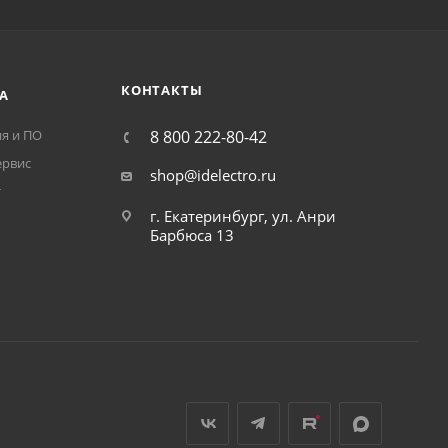
КОНТАКТЫ
А
я и ПО
8 800 222-80-42
ервис
shop@idelectro.ru
т
г. Екатеринбург, ул. Анри
Барбюса 13