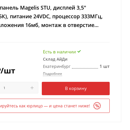
панель Magelis STU, дисплей 3,5"
5К), питание 24VDC, процессор 333МГц,
ложения 16мб, монтаж в отверстие
Есть в наличии
Склад АйДи
1 шт
Екатеринбург
₽
/шт
Подробнее
Есть в наличии
в 1 магазине
В корзину
ируйтесь как юрлицо — и цена станет ниже!