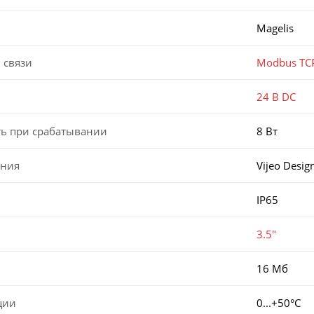
Magelis
 связи
Modbus TC
24 В DC
ь при срабатывании
8 Вт
ания
Vijeo Desig
IP65
3.5"
16 Мб
ции
0...+50°C