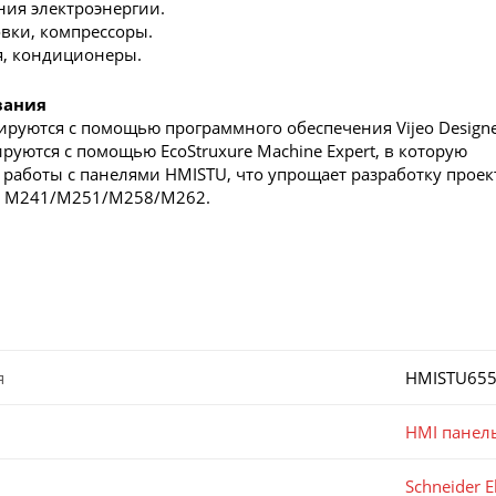
ия электроэнергии.
вки, компрессоры.
я, кондиционеры.
вания
руются с помощью программного обеспечения Vijeo Designe
руются с помощью EcoStruxure Machine Expert, в которую
 работы с панелями HMISTU, что упрощает разработку проек
n М241/M251/M258/M262.
я
HMISTU65
HMI панел
Schneider El