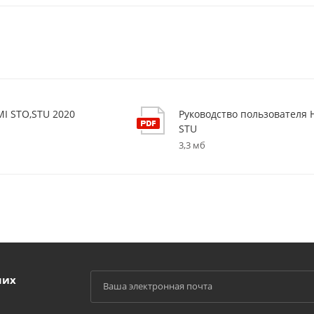
MI STO,STU 2020
Руководство пользователя 
STU
3,3 мб
ших