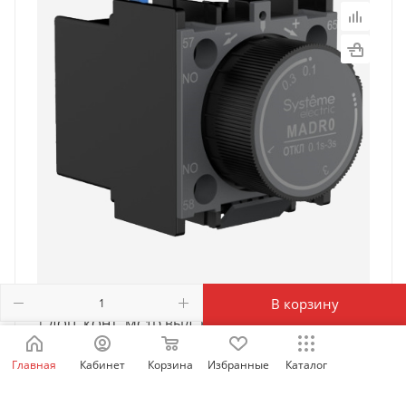
В корзину
| ДОП. КОНТ. MC1D ВЫД. ВРЕМ. ВКЛ 0,1…3С,
Systeme Electric
Главная
Кабинет
Корзина
Избранные
Каталог
Есть в наличии: 685
7 808
₽
/шт