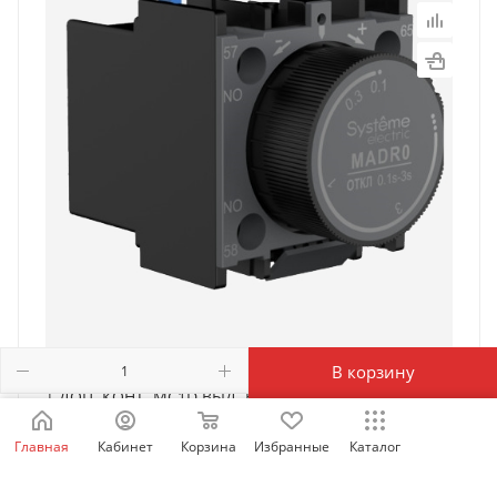
В корзину
| ДОП. КОНТ. MC1D ВЫД. ВРЕМ. ВКЛ 0,1…3С,
Systeme Electric
Главная
Кабинет
Корзина
Избранные
Каталог
Есть в наличии: 685
7 808
₽
/шт