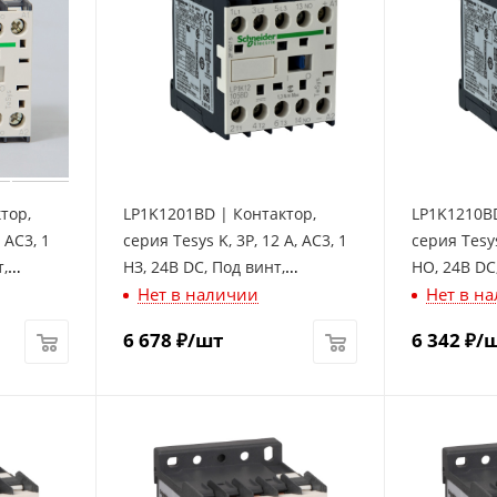
тор,
LP1K1201BD | Контактор,
LP1K1210BD
 AC3, 1
серия Tesys K, 3P, 12 А, AC3, 1
серия Tesys
,
НЗ, 24В DC, Под винт,
НО, 24В DC
Нет в наличии
Нет в н
Schneider Electric
Schneider E
6 678
₽
/шт
6 342
₽
/