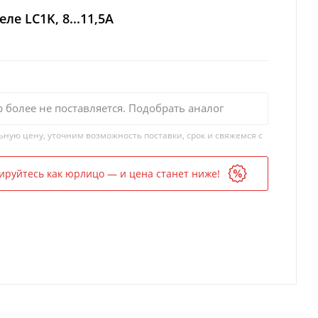
ле LC1K, 8...11,5A
р более не поставляется. Подобрать аналог
ьную цену, уточним возможность поставки, срок и свяжемся с
ируйтесь как юрлицо — и цена станет ниже!