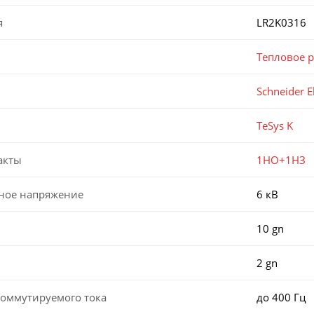
я
LR2K0316
Тепловое 
Schneider El
TeSys K
акты
1НО+1НЗ
ное напряжение
6 кВ
10 gn
2 gn
коммутируемого тока
до 400 Гц