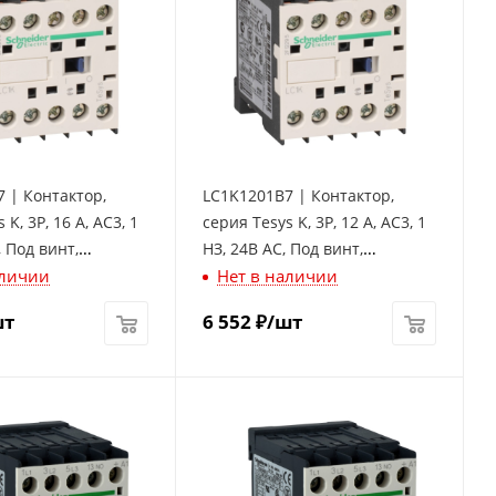
 | Контактор,
LC1K1201B7 | Контактор,
 K, 3P, 16 А, AC3, 1
серия Tesys K, 3P, 12 А, AC3, 1
, Под винт,
НЗ, 24В AC, Под винт,
аличии
Нет в наличии
lectric
Schneider Electric
шт
6 552
₽
/шт