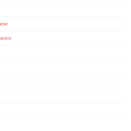
реле
ectric