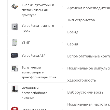
Кнопки, джойстики и
Артикул производител
светосигнальная
арматура
Тип устройства
Устройства плавного
пуска
Бренд
УЗИП
Серия
Устройства АВР
Вспомогательные конт
Вольтметры,
Номинальное импульс
амперметры и
трансформаторы тока
Ударостойкость
Источники
Виброустойчивость
бесперебойного
питания
Номинальная частота 
Шины и провод