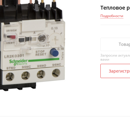
Тепловое ре
Подробности
Това
Запросим актуал
вами
Зарегистр