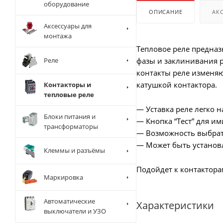
оборудование
ОПИСАНИЕ
АК
Аксессуары для
монтажа
Тепловое реле предназ
Реле
фазы и заклинивания р
контакты реле изменяю
катушкой контактора.
Контакторы и
тепловые реле
— Уставка реле легко 
Блоки питания и
— Кнопка “Тест” для и
трансформаторы
— Возможность выбрат
— Может быть установл
Клеммы и разъёмы
Подойдет к контакторам
Маркировка
Автоматические
Характеристики
выключатели и УЗО