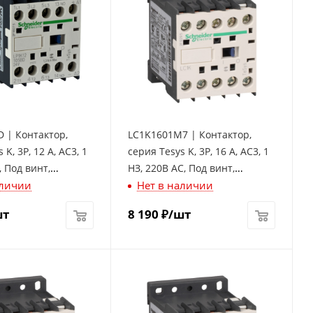
 | Контактор,
LC1K1601M7 | Контактор,
 K, 3P, 12 А, AC3, 1
серия Tesys K, 3P, 16 А, AC3, 1
, Под винт,
НЗ, 220В AC, Под винт,
аличии
Нет в наличии
lectric
Schneider Electric
шт
8 190
₽
/шт