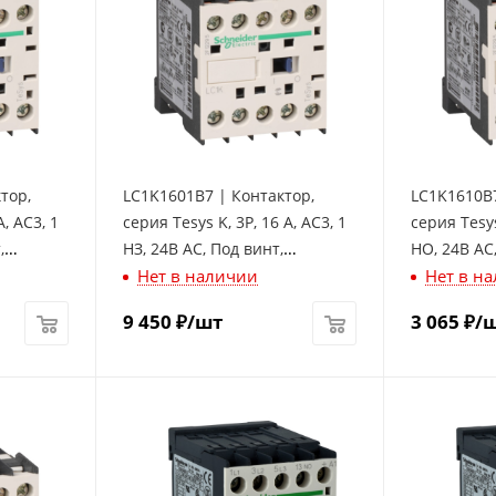
тор,
LC1K1601B7 | Контактор,
LC1K1610B7
А, AC3, 1
серия Tesys K, 3P, 16 А, AC3, 1
серия Tesys
,
НЗ, 24В AC, Под винт,
НО, 24В AC
Нет в наличии
Нет в н
Schneider Electric
Schneider E
9 450
₽
/шт
3 065
₽
/