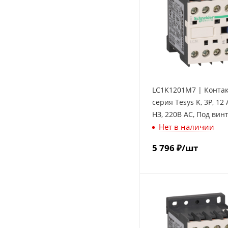
LC1K1201M7 | Контак
серия Tesys K, 3P, 12 
НЗ, 220В AC, Под винт
Нет в наличии
Schneider Electric
5 796
₽
/шт