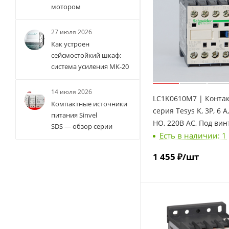
мотором
27 июля 2026
Как устроен
сейсмостойкий шкаф:
система усиления МК-20
14 июля 2026
LC1K0610M7 | Контак
Компактные источники
серия Tesys K, 3P, 6 А,
питания Sinvel
НО, 220В AC, Под винт
SDS — обзор серии
Есть в наличии: 1
Schneider Electric
1 455
₽
/шт