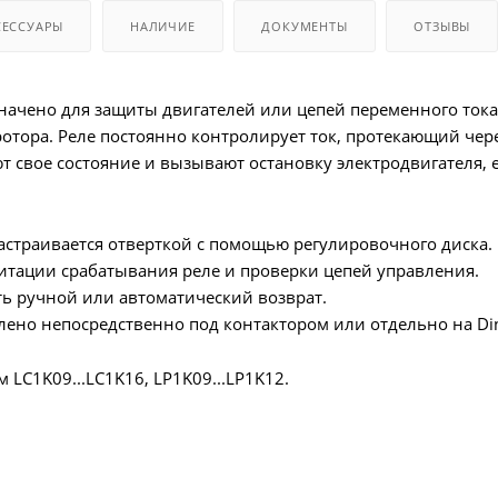
СЕССУАРЫ
НАЛИЧИЕ
ДОКУМЕНТЫ
ОТЗЫВЫ
начено для защиты двигателей или цепей переменного тока
отора. Реле постоянно контролирует ток, протекающий чер
т свое состояние и вызывают остановку электродвигателя,
настраивается отверткой с помощью регулировочного диска.
митации срабатывания реле и проверки цепей управления.
ь ручной или автоматический возврат.
ено непосредственно под контактором или отдельно на Din
 LC1K09...LC1K16, LP1K09...LP1K12.