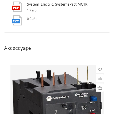
System_Electric. SystemePact MC1K
1,7 мб
0 байт
Аксессуары