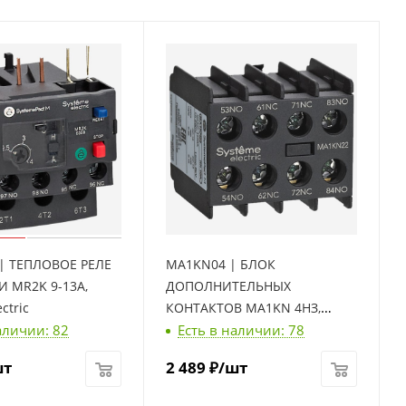
| ТЕПЛОВОЕ РЕЛЕ
MA1KN04 | БЛОК
И MR2K 9-13A,
ДОПОЛНИТЕЛЬНЫХ
ctric
КОНТАКТОВ MA1KN 4НЗ,
аличии: 82
Есть в наличии: 78
Systeme Electric
шт
2 489
₽
/шт