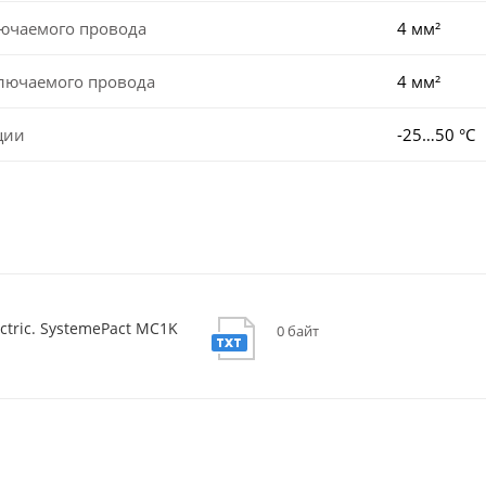
лючаемого провода
4 мм²
ключаемого провода
4 мм²
ции
-25…50 °C
ctric. SystemePact MC1K
0 байт