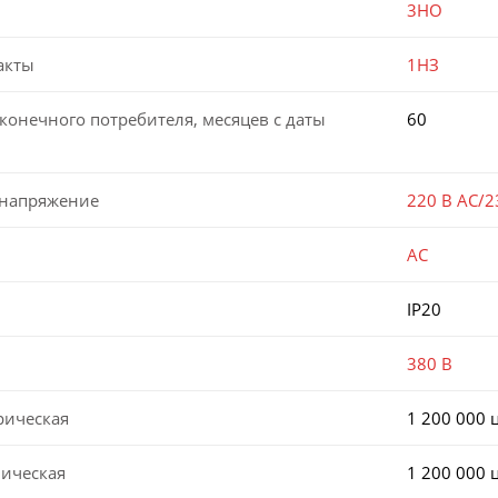
3НО
акты
1НЗ
конечного потребителя, месяцев с даты
60
 напряжение
220 В AC/2
AC
IP20
380 В
рическая
1 200 000 
ническая
1 200 000 