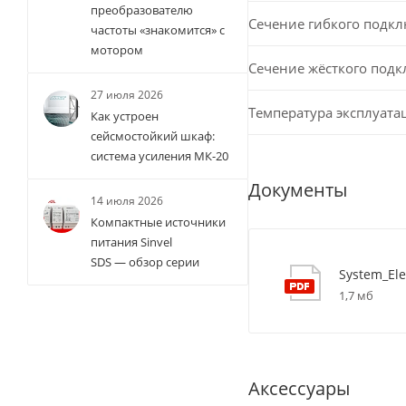
преобразователю
Сечение гибкого подк
частоты «знакомится» с
мотором
Сечение жёсткого под
27 июля 2026
Температура эксплуата
Как устроен
сейсмостойкий шкаф:
система усиления МК-20
Документы
14 июля 2026
Компактные источники
питания Sinvel
SDS — обзор серии
System_Ele
1,7 мб
Аксессуары