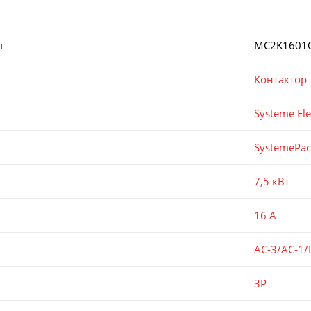
я
MC2K1601
Контактор
Systeme Ele
SystemePa
7,5 кВт
16 А
AC-3/AC-1/
3P