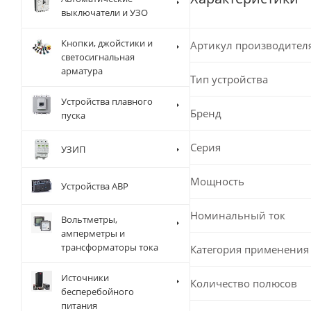
выключатели и УЗО
Кнопки, джойстики и
Артикул производител
светосигнальная
арматура
Тип устройства
Устройства плавного
Бренд
пуска
Серия
УЗИП
Мощность
Устройства АВР
Номинальный ток
Вольтметры,
амперметры и
трансформаторы тока
Категория применения
Источники
Количество полюсов
бесперебойного
питания