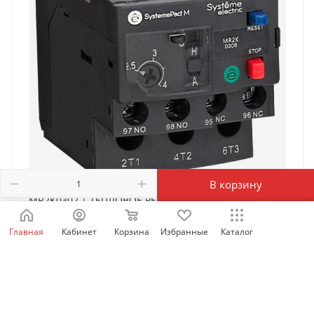
В корзину
MR2K0302 | ТЕПЛОВОЕ РЕЛЕ ПЕРЕГРУЗКИ MR2K
0,16-0,25A, Systeme Electric
Главная
Кабинет
Корзина
Избранные
Каталог
Есть в наличии: 93
8 662
₽
/шт