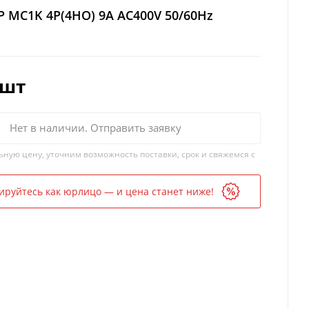
 MC1K 4P(4НО) 9A AC400V 50/60Hz
/шт
Нет в наличии. Отправить заявку
ьную цену, уточним возможность поставки, срок и свяжемся с
ируйтесь как юрлицо — и цена станет ниже!