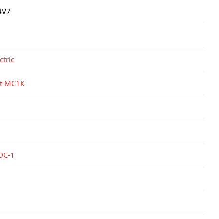
4V7
ctric
ct MC1K
DC-1