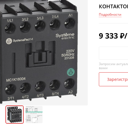
КОНТАКТОР
Подробности
9 333
₽
Запросим актуал
вами
Зарегистр