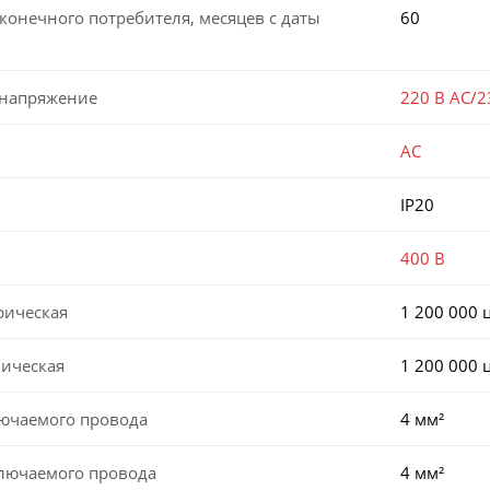
конечного потребителя, месяцев с даты
60
 напряжение
220 В AC/2
AC
IP20
400 В
рическая
1 200 000 
ническая
1 200 000 
лючаемого провода
4 мм²
ключаемого провода
4 мм²