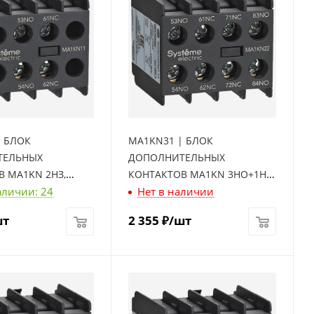
| БЛОК
MA1KN31 | БЛОК
ТЕЛЬНЫХ
ДОПОЛНИТЕЛЬНЫХ
 MA1KN 2НЗ,
КОНТАКТОВ MA1KN 3НО+1НЗ,
аличии: 24
Нет в наличии
ctric
Systeme Electric
шт
2 355
₽
/шт