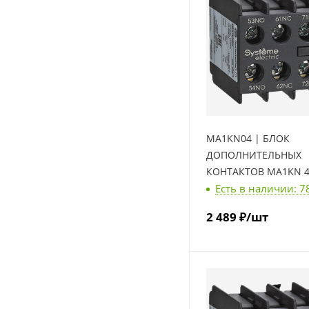
MA1KN04 | БЛОК
ДОПОЛНИТЕЛЬНЫХ
КОНТАКТОВ MA1KN 4
Есть в наличии: 7
Systeme Electric
2 489
₽
/шт