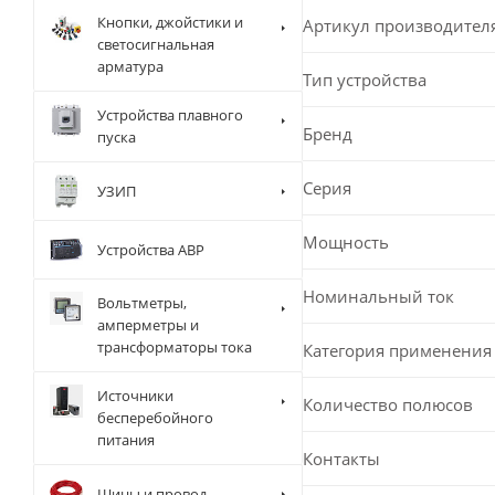
Кнопки, джойстики и
Артикул производител
светосигнальная
арматура
Тип устройства
Устройства плавного
Бренд
пуска
Серия
УЗИП
Мощность
Устройства АВР
Номинальный ток
Вольтметры,
амперметры и
трансформаторы тока
Категория применения
Источники
Количество полюсов
бесперебойного
питания
Контакты
Шины и провод