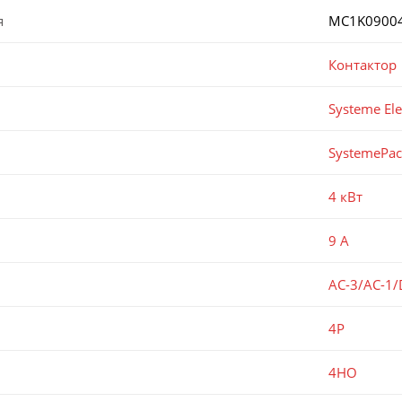
я
MC1K0900
Контактор
Systeme Ele
SystemePa
4 кВт
9 А
AC-3/AC-1/
4P
4НО