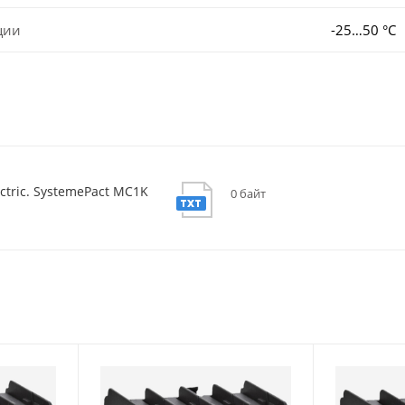
ции
-25…50 °C
ctric. SystemePact MC1K
0 байт