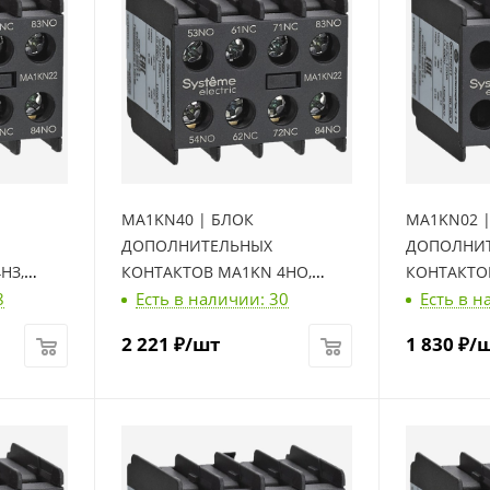
MA1KN40 | БЛОК
MA1KN02 
ДОПОЛНИТЕЛЬНЫХ
ДОПОЛНИ
НЗ,
КОНТАКТОВ MA1KN 4НО,
КОНТАКТОВ
8
Есть в наличии: 30
Есть в н
Systeme Electric
Systeme Ele
2 221
₽
/шт
1 830
₽
/