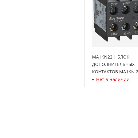
MA1KN22 | БЛОК
ДОПОЛНИТЕЛЬНЫХ
КОНТАКТОВ MA1KN 2
Нет в наличии
Systeme Electric
2 221
₽
/шт