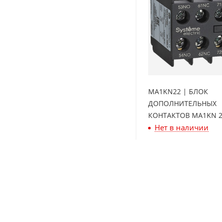
MA1KN22 | БЛОК
ДОПОЛНИТЕЛЬНЫХ
КОНТАКТОВ MA1KN 2
Нет в наличии
Systeme Electric
2 221
₽
/шт