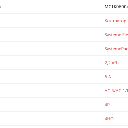
я
MC1K0600
Контактор
Systeme Ele
SystemePa
2,2 кВт
6 А
AC-3/AC-1/
4P
4НО