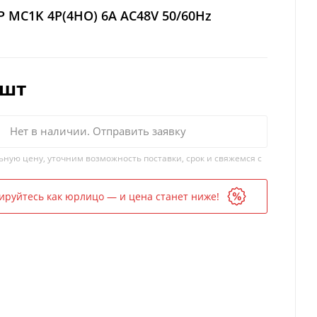
 MC1K 4P(4НО) 6A AC48V 50/60Hz
/шт
Нет в наличии. Отправить заявку
ьную цену, уточним возможность поставки, срок и свяжемся с
ируйтесь как юрлицо — и цена станет ниже!