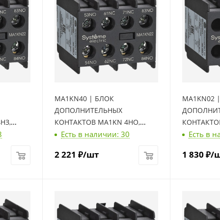
MA1KN40 | БЛОК
MA1KN02 
ДОПОЛНИТЕЛЬНЫХ
ДОПОЛНИ
НЗ,
КОНТАКТОВ MA1KN 4НО,
КОНТАКТОВ
8
Есть в наличии: 30
Есть в н
Systeme Electric
Systeme Ele
2 221
₽
/шт
1 830
₽
/