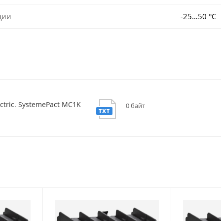
ции
-25…50 °C
ctric. SystemePact MC1K
0 байт