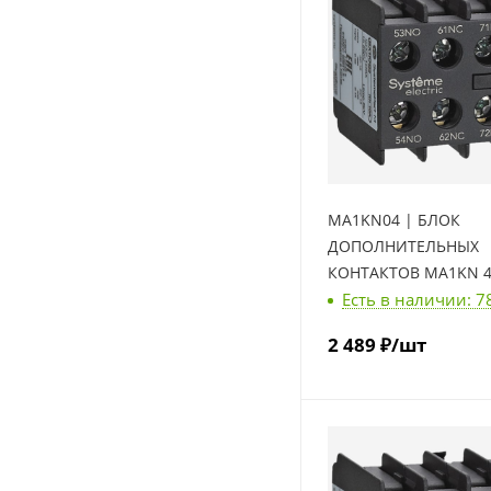
MA1KN04 | БЛОК
ДОПОЛНИТЕЛЬНЫХ
КОНТАКТОВ MA1KN 4
Есть в наличии: 7
Systeme Electric
2 489
₽
/шт