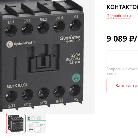
КОНТАКТОР
Подробности
9 089
₽
Запросим актуал
вами
Зарегистр