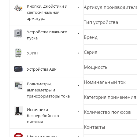
Кнопки, джойстики и
Артикул производител
светосигнальная
арматура
Тип устройства
Устройства плавного
Бренд
пуска
Серия
УЗИП
Мощность
Устройства АВР
Номинальный ток
Вольтметры,
амперметры и
трансформаторы тока
Категория применения
Источники
Количество полюсов
бесперебойного
питания
Контакты
Шины и провод