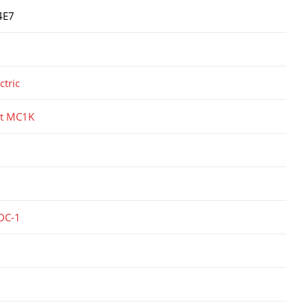
4E7
ctric
ct MC1K
DC-1