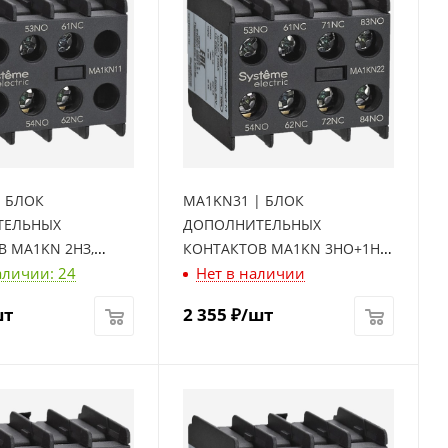
| БЛОК
MA1KN31 | БЛОК
ТЕЛЬНЫХ
ДОПОЛНИТЕЛЬНЫХ
 MA1KN 2НЗ,
КОНТАКТОВ MA1KN 3НО+1НЗ,
аличии: 24
Нет в наличии
ctric
Systeme Electric
шт
2 355
₽
/шт