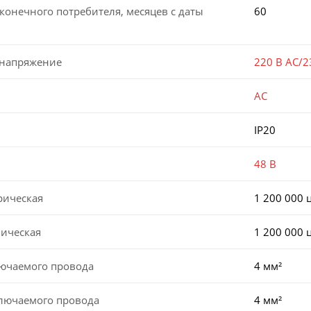
конечного потребителя, месяцев с даты
60
 напряжение
220 В AC/2
AC
IP20
48 В
рическая
1 200 000 
ническая
1 200 000 
лючаемого провода
4 мм²
ключаемого провода
4 мм²