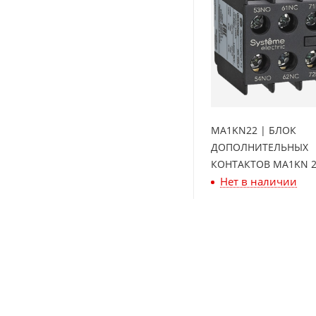
MA1KN22 | БЛОК
ДОПОЛНИТЕЛЬНЫХ
КОНТАКТОВ MA1KN 2
Нет в наличии
Systeme Electric
2 221
₽
/шт