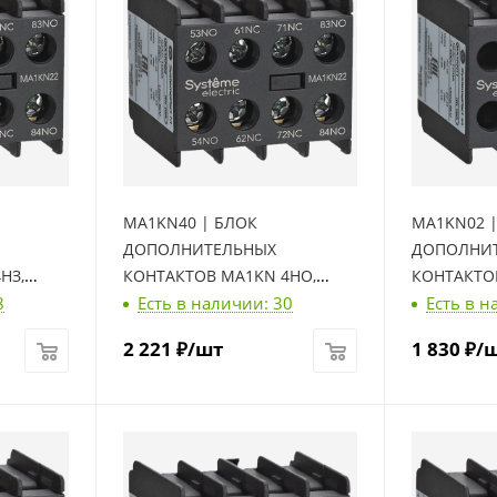
MA1KN40 | БЛОК
MA1KN02 
ДОПОЛНИТЕЛЬНЫХ
ДОПОЛНИ
НЗ,
КОНТАКТОВ MA1KN 4НО,
КОНТАКТОВ
8
Есть в наличии: 30
Есть в н
Systeme Electric
Systeme Ele
2 221
₽
/шт
1 830
₽
/