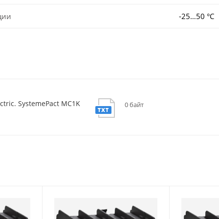
ции
-25…50 °C
ctric. SystemePact MC1K
0 байт