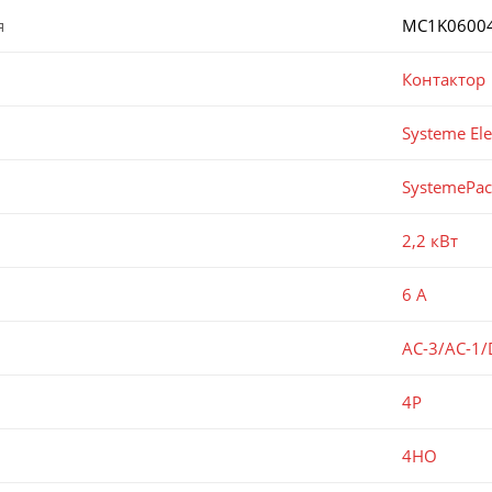
я
MC1K0600
Контактор
Systeme Ele
SystemePa
2,2 кВт
6 А
AC-3/AC-1/
4P
4НО