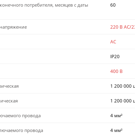
конечного потребителя, месяцев с даты
60
 напряжение
220 В AC/2
AC
IP20
400 В
рическая
1 200 000 
ническая
1 200 000 
лючаемого провода
4 мм²
ключаемого провода
4 мм²