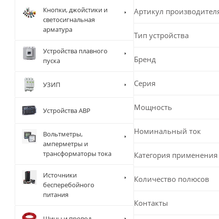
Кнопки, джойстики и
Артикул производител
светосигнальная
арматура
Тип устройства
Устройства плавного
Бренд
пуска
Серия
УЗИП
Мощность
Устройства АВР
Номинальный ток
Вольтметры,
амперметры и
трансформаторы тока
Категория применения
Источники
Количество полюсов
бесперебойного
питания
Контакты
Шины и провод