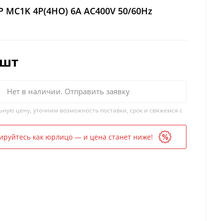
 MC1K 4P(4НО) 6A AC400V 50/60Hz
/шт
Нет в наличии. Отправить заявку
ьную цену, уточним возможность поставки, срок и свяжемся с
ируйтесь как юрлицо — и цена станет ниже!