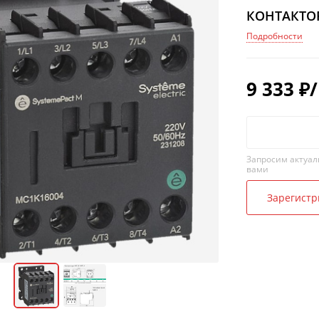
КОНТАКТОР
Подробности
9 333
₽
Запросим актуал
вами
Зарегистр