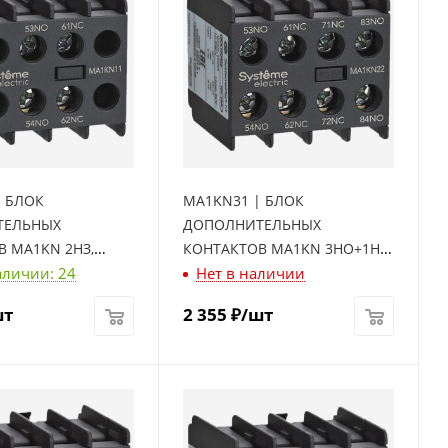
| БЛОК
MA1KN31 | БЛОК
ТЕЛЬНЫХ
ДОПОЛНИТЕЛЬНЫХ
 MA1KN 2НЗ,
КОНТАКТОВ MA1KN 3НО+1НЗ,
аличии: 24
Нет в наличии
ctric
Systeme Electric
шт
2 355
₽
/шт