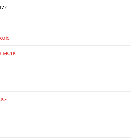
4V7
ctric
ct MC1K
DC-1