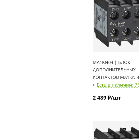
MA1KN04 | БЛОК
ДОПОЛНИТЕЛЬНЫХ
КОНТАКТОВ MA1KN 4
Есть в наличии: 7
Systeme Electric
2 489
₽
/шт