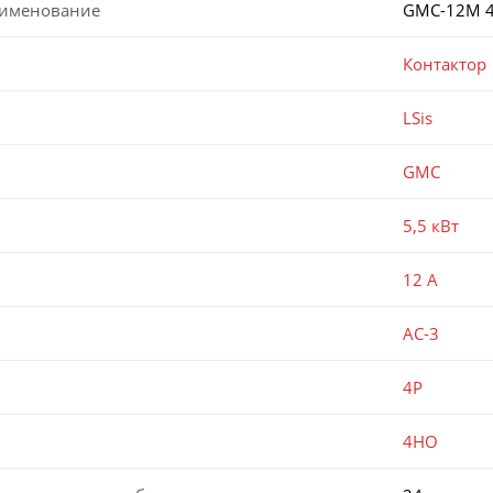
аименование
GMC-12M 4
Контактор
LSis
GMC
5,5 кВт
12 А
AC-3
4P
4НО