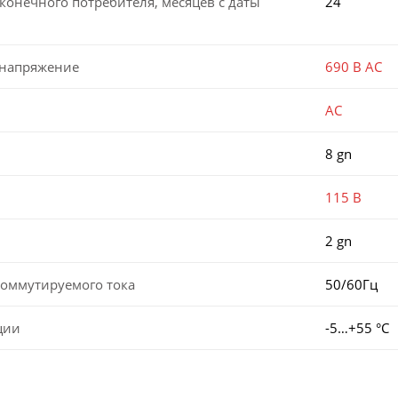
конечного потребителя, месяцев с даты
24
 напряжение
690 В AC
AC
8 gn
115 В
2 gn
коммутируемого тока
50/60Гц
ции
-5…+55 °С