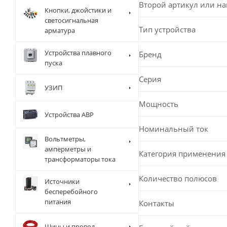
Второй артикул или н
Кнопки, джойстики и
светосигнальная
Тип устройства
арматура
Устройства плавного
Бренд
пуска
Серия
УЗИП
Мощность
Устройства АВР
Номинальный ток
Вольтметры,
амперметры и
Категория применения
трансформаторы тока
Количество полюсов
Источники
бесперебойного
питания
Контакты
Шины и провод