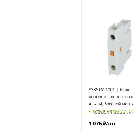
83361621001 | Блок
дополнительных кон
AU-1M, боковой монта
Есть в наличии: 6
LSis
1 076
₽
/шт