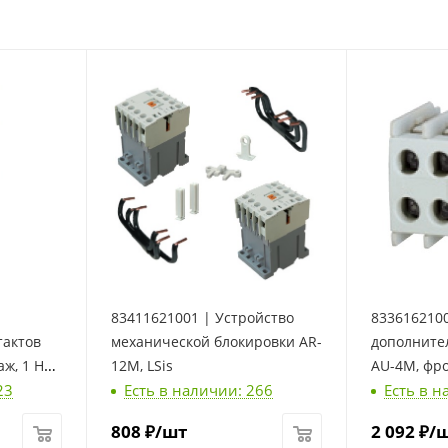
83411621001 | Устройство
8336162100
тактов
механической блокировки AR-
дополните
ж, 1 НЗ,
12M, LSis
AU-4M, фр
23
Есть в наличии: 266
Есть в н
2 НО + 2 НЗ
808
₽
/шт
2 092
₽
/