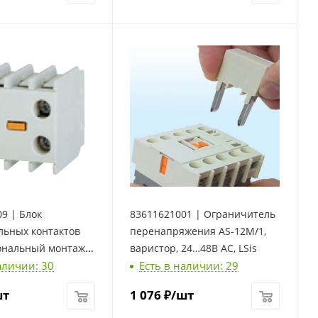
9 | Блок
83611621001 | Ограничитель
льных контактов
перенапряжения AS-12M/1,
ональный монтаж,
варистор, 24…48В AC, LSis
аличии: 30
Есть в наличии: 29
, LSis
шт
1 076
₽
/шт