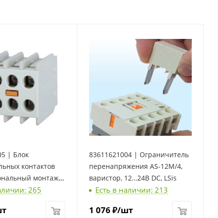
5 | Блок
83611621004 | Ограничитель
льных контактов
перенапряжения AS-12M/4,
ональный монтаж,
варистор, 12…24В DC, LSis
аличии: 265
Есть в наличии: 213
, LSis
шт
1 076
₽
/шт