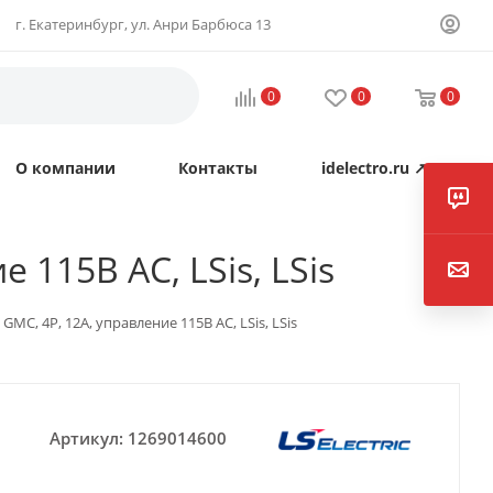
г. Екатеринбург, ул. Анри Барбюса 13
0
0
0
О компании
Контакты
idelectro.ru ↗
 115В AC, LSis, LSis
GMC, 4P, 12А, управление 115В AC, LSis, LSis
Артикул:
1269014600