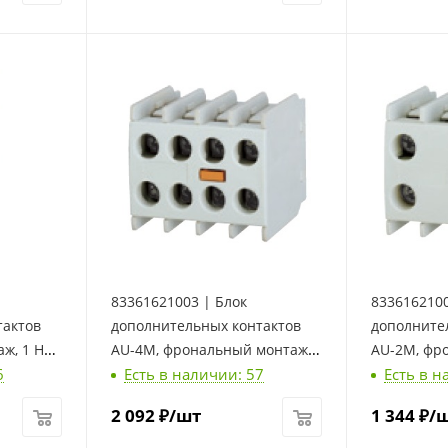
83361621003 | Блок
8336162100
тактов
дополнительных контактов
дополните
ж, 1 НО,
AU-4M, фрональный монтаж,
AU-2M, фр
6
Есть в наличии: 57
Есть в н
4 НО, LSis
1 НО + 1 НЗ
2 092
₽
/шт
1 344
₽
/