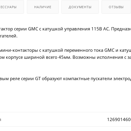
СЕССУАРЫ
НАЛИЧИЕ
ДОКУМЕНТЫ
ОТЗЫВЫ
актор серии GMC с катушкой управления 115В AC. Предназ
гателей.
 мини-контакторы с катушкой переменного тока GMC и кату
ном корпусе шириной всего 45мм. Возможны исполнения с 
вым реле серии GT образуют компактные пускатели электродв
я
126901460