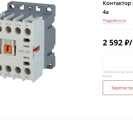
Контактор 
4a
Подробности
2 592
₽
Запросим актуал
вами
Зарегистр